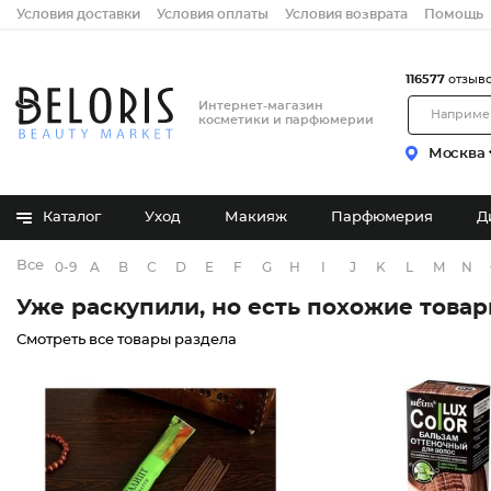
Условия доставки
Условия оплаты
Условия возврата
Помощь
116577
отзыв
Интернет-магазин
косметики и парфюмерии
Москва
Каталог
Уход
Макияж
Парфюмерия
Д
Все бренды
0-9
A
B
C
D
E
F
G
H
I
J
K
L
M
N
Уже раскупили, но есть похожие това
Смотреть все товары раздела