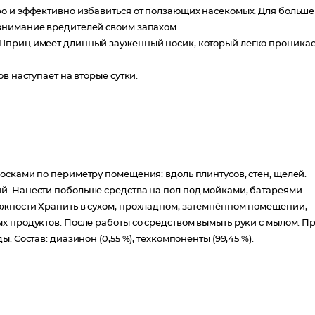
ро и эффективно избавиться от ползающих насекомых. Для больш
внимание вредителей своим запахом.
Шприц имеет длинный зауженный носик, который легко проникае
в наступает на вторые сутки.
осками по периметру помещения: вдоль плинтусов, стен, щелей.
й. Нанести побольше средства на пол под мойками, батареями
ожности Хранить в сухом, прохладном, затемнённом помещении,
х продуктов. После работы со средством вымыть руки с мылом. П
 Состав: диазинон (0,55 %), техкомпоненты (99,45 %).