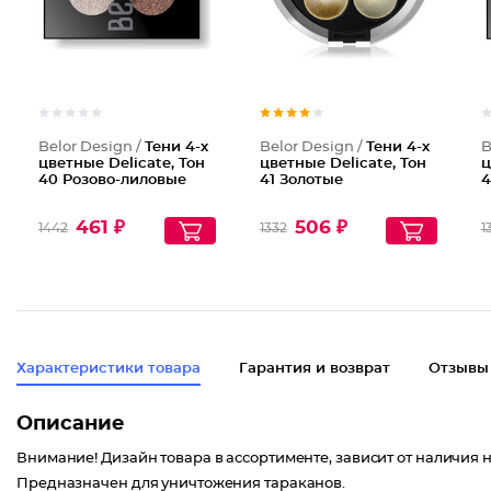
Belor Design /
Тени 4-х
Belor Design /
Тени 4-х
B
цветные Delicate, Тон
цветные Delicate, Тон
ц
40 Розово-лиловые
41 Золотые
4
461 ₽
506 ₽
1442
1332
1
Характеристики товара
Гарантия и возврат
Отзывы
Описание
Внимание! Дизайн товара в ассортименте, зависит от наличия н
Предназначен для уничтожения тараканов.