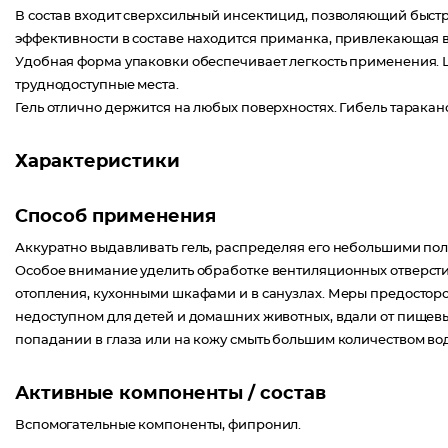
В состав входит сверхсильный инсектицид, позволяющий быст
эффективности в составе находится приманка, привлекающая 
Удобная форма упаковки обеспечивает легкость применения. 
труднодоступные места.
Гель отлично держится на любых поверхностях. Гибель таракано
Характеристики
Способ применения
Аккуратно выдавливать гель, распределяя его небольшими пол
Особое внимание уделить обработке вентиляционных отверсти
отопления, кухонными шкафами и в санузлах. Меры предостор
недоступном для детей и домашних животных, вдали от пищевы
попадании в глаза или на кожу смыть большим количеством воды.
Активные компоненты / состав
Вспомогательные компоненты, фипронил.