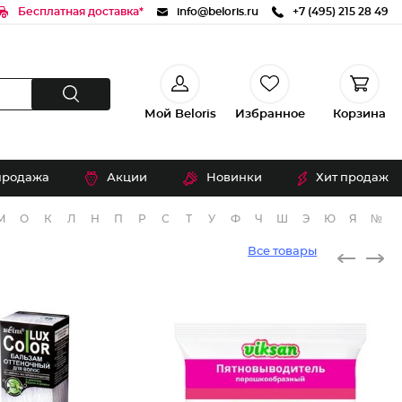
Бесплатная доставка*
info@beloris.ru
+7 (495) 215 28 49
Мой Beloris
Избранное
Корзина
продажа
Акции
Новинки
Хит продаж
М
О
К
Л
Н
П
Р
С
Т
У
Ф
Ч
Ш
Э
Ю
Я
№
Все товары
Бальзам