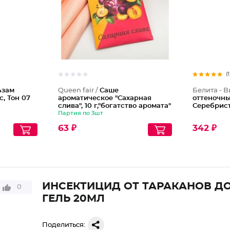
(1
ьзам
Queen fair /
Саше
Белита - В
, Тон 07
ароматическое "Сахарная
оттеночны
слива", 10 г,"богатство аромата"
Серебрис
Партия по 3шт
63 ₽
342 ₽
ИНСЕКТИЦИД ОТ ТАРАКАНОВ Д
0
ГЕЛЬ 20МЛ
Поделиться: