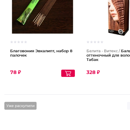
Благовония Эвкалипт, набор 8
Белита - Витекс /
Бал
палочек
оттеночный для волос
Табак
78 ₽
328 ₽
Уже раскупили