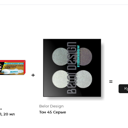
+
=
К
Belor Design
"
Тон 45 Серые
, 20 мл