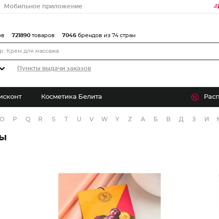
Мобильное приложение
ов
721890
товаров
7046
брендов из 74 стран
Пункты выдачи заказов
исконт
Косметика Белита
Рас
O
P
Q
R
S
T
U
V
W
Y
Z
А
Б
В
Д
З
И
ры
Бальзам