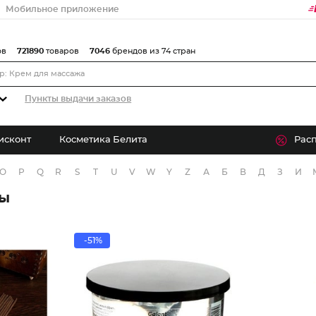
Мобильное приложение
ов
721890
товаров
7046
брендов из 74 стран
Пункты выдачи заказов
исконт
Косметика Белита
Рас
O
P
Q
R
S
T
U
V
W
Y
Z
А
Б
В
Д
З
И
ры
-51%