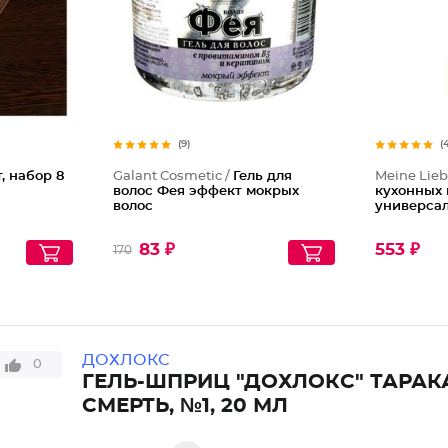
(9)
(
, набор 8
Galant Cosmetic /
Гель для
Meine Lieb
волос Фея эффект мокрых
кухонных 
волос
универса
83 ₽
553 ₽
170
ДОХЛОКС
0
ГЕЛЬ-ШПРИЦ "ДОХЛОКС" ТАРАК
СМЕРТЬ, №1, 20 МЛ