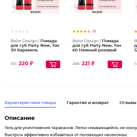
(3)
Belor Design /
Помада
Belor Design /
Помада
B
для губ Party New, Тон
для губ Party New, Тон
д
30 Карамель
60 Нежный розовый
1
220 ₽
221 ₽
501
288
4
Характеристики товара
Гарантия и возврат
Отзывы
Описание
Гель для уничтожения тараканов. Легко смывающийся, не сохн
быстро и эффективно избавиться от ползающих насекомых.