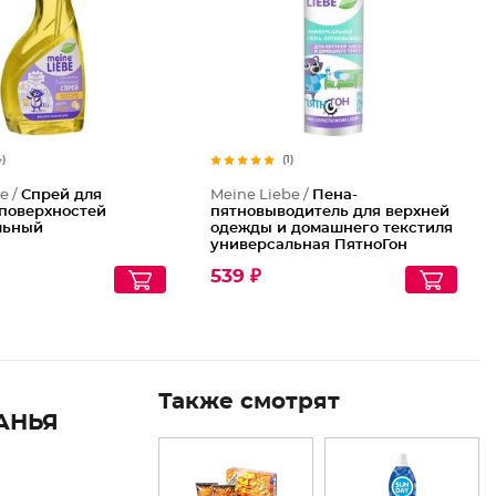
4)
(1)
e /
Спрей для
Meine Liebe /
Пена-
поверхностей
пятновыводитель для верхней
льный
одежды и домашнего текстиля
универсальная ПятноГон
539 ₽
Также смотрят
АНЬЯ