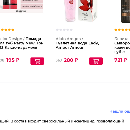
elor Design /
Помада
Alain Aregon /
Белита 
ля губ Party New, Тон
Туалетная вода Lady,
Сыворо
23 Какао-карамель
Amour Amour
кожи во
губ с
миоре
195 ₽
280 ₽
721 ₽
08
369
действ
Мульти
Нашли ош
ущий. В состав входит сверхсильный инсектицид, позволяющий