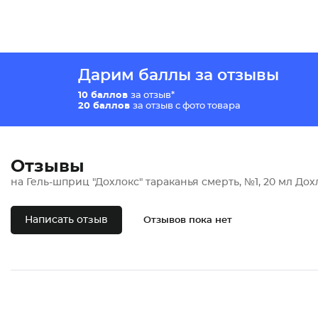
Дарим баллы за отзывы
10 баллов
за отзыв*
20 баллов
за отзыв с фото товара
Отзывы
на Гель-шприц "Дохлокс" тараканья смерть, №1, 20 мл Дох
Написать отзыв
Отзывов пока нет