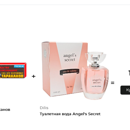
+
=
К
Dilis
канов
Туалетная вода Angel's Secret