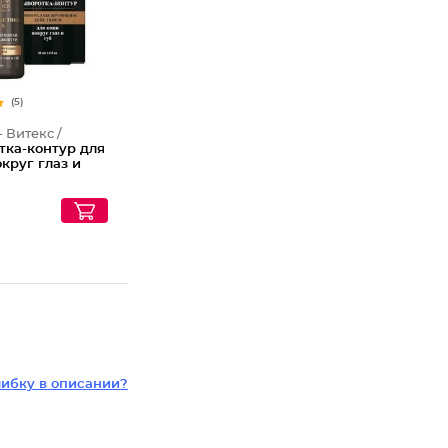
(5)
- Витекс /
тка-контур для
круг глаз и
лаксирующим
ием
пептидная
ибку в описании?