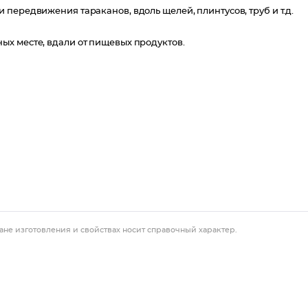
и передвижения тараканов, вдоль щелей, плинтусов, труб и т.д.
ых месте, вдали от пищевых продуктов.
ане изготовления и свойствах носит справочный характер.