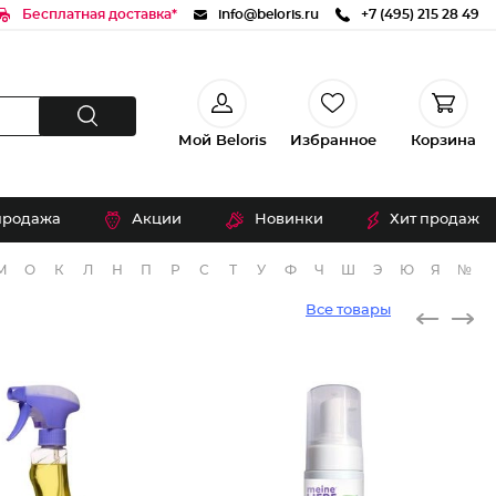
Бесплатная доставка*
info@beloris.ru
+7 (495) 215 28 49
Мой Beloris
Избранное
Корзина
продажа
Акции
Новинки
Хит продаж
М
О
К
Л
Н
П
Р
С
Т
У
Ф
Ч
Ш
Э
Ю
Я
№
Все товары