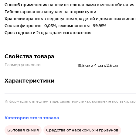
Способ применения:
нанесите гель каплями в местах обитания 
Гибель тараканов наступает на вторые сутки.
Хранение:
хранить в недоступном для детей и домашних животн
Состав:
фипронил - 0,05%, техкомпоненты - 99,95%.
Срок годности:
2 года с даты изготовления.
Свойства товара
Размер упаковки
19,5 см x 4 см x 2,5 см
Характеристики
Информация о внешнем виде, характеристиках, комплекте поставки, стр
Категории этого товара
Бытовая химия
Средства от насекомых и грызунов