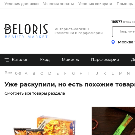
Условия доставки
Условия оплаты
Условия возврата
Помощь
116577
отзыв
Интернет-магазин
косметики и парфюмерии
Москва
Каталог
Уход
Макияж
Парфюмерия
Д
Все бренды
0-9
A
B
C
D
E
F
G
H
I
J
K
L
M
N
Уже раскупили, но есть похожие това
Смотреть все товары раздела