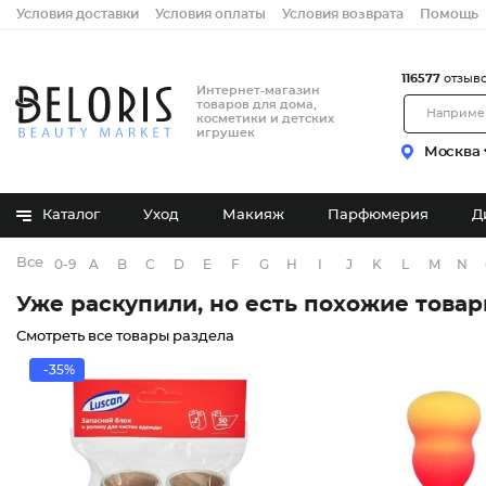
Условия доставки
Условия оплаты
Условия возврата
Помощь
116577
отзыв
Интернет-магазин
товаров для дома,
косметики и детских
игрушек
Москва
Каталог
Уход
Макияж
Парфюмерия
Д
Все бренды
0-9
A
B
C
D
E
F
G
H
I
J
K
L
M
N
Уже раскупили, но есть похожие това
Смотреть все товары раздела
-35%