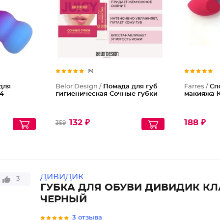
(6)
для
Belor Design /
Помада для губ
Farres /
Сп
4
гигиеническая Сочные губки
макияжа К
132 ₽
188 ₽
359
ДИВИДИК
3
ГУБКА ДЛЯ ОБУВИ ДИВИДИК КЛ
ЧЕРНЫЙ
3 отзыва