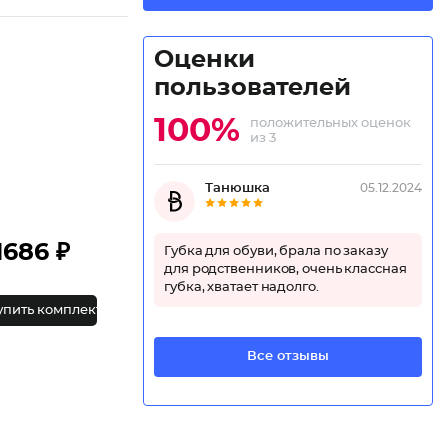
Оценки
пользователей
100%
положительных оценок
из 3
Танюшка
05.12.2024
1686 ₽
Губка для обуви, брала по заказу
для родственников, очень классная
губка, хватает надолго.
упить комплект
Все отзывы