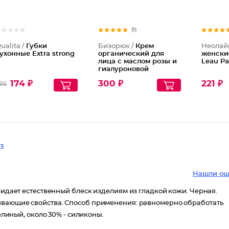
(1)
ualita /
Губки
Бизорюк /
Крем
Неолай
ухонные Extra strong
органический для
женски
лица с маслом розы и
Leau Pa
гиалуроновой
кислотой
174 ₽
300 ₽
221 ₽
86
3
Нашли ош
ридает естественный блеск изделиям из гладкой кожи. Черная.
кивающие свойства. Способ применения: равномерно обработать
елиный, около 30% - силиконы.