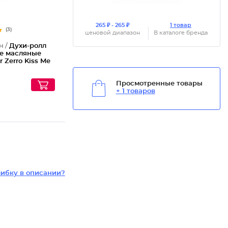
265 ₽ - 265 ₽
1 товар
(3)
ценовой диапазон
В каталоге бренда
н /
Духи-ролл
е масляные
r Zerro Kiss Me
Просмотренные товары
+ 1 товаров
ибку в описании?