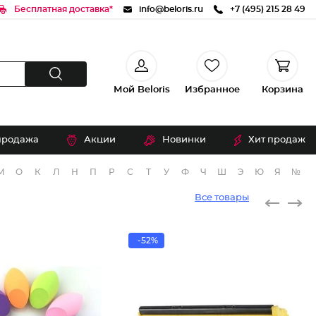
Бесплатная доставка*
info@beloris.ru
+7 (495) 215 28 49
Мой Beloris
Избранное
Корзина
продажа
Акции
Новинки
Хит продаж
М
О
К
Л
Н
П
Р
С
Т
У
Ф
Ч
Ш
Э
Ю
Я
№
Все товары
-52%