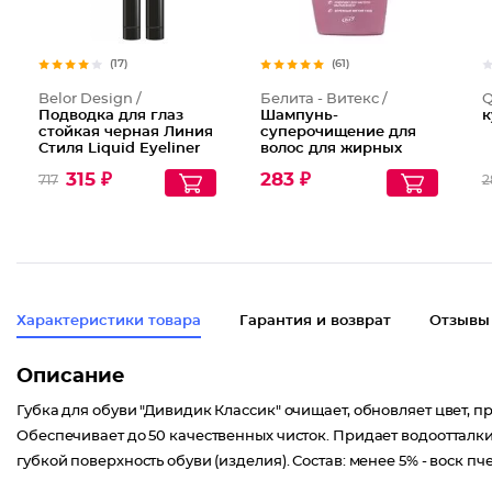
(17)
(61)
Belor Design /
Белита - Витекс /
Q
Подводка для глаз
Шампунь-
к
стойкая черная Линия
суперочищение для
Стиля Liquid Eyeliner
волос для жирных
Line Stile
волос с кашемиром и
315 ₽
283 ₽
717
2
АНА-фруктовыми
кислотами
Характеристики товара
Гарантия и возврат
Отзывы
Описание
Губка для обуви "Дивидик Классик" очищает, обновляет цвет, п
Обеспечивает до 50 качественных чисток. Придает водооттал
губкой поверхность обуви (изделия). Состав: менее 5% - воск пч