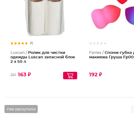
(1)
Luscan /
Ролик для чистки
Farres /
Cпонж-губка 
одежды Luscan запасной блок
макияжа Груша Fp00
2 х 50 л
163 ₽
192 ₽
251
Уже раскупили