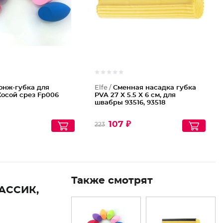
онж-губка для
Elfe /
Сменная насадка губка
осой срез Fp006
PVA 27 X 5.5 X 6 см, для
швабры 93516, 93518
107 ₽
223
Также смотрят
АССИК,