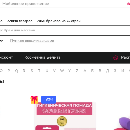
Мобильное приложение
ов
721890
товаров
7046
брендов из 74 стран
Пункты выдачи заказов
исконт
Косметика Белита
Рас
O
P
Q
R
S
T
U
V
W
Y
Z
А
Б
В
Д
З
И
ры
-63%