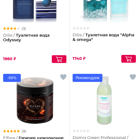
(3)
Dilis /
Туалетная вода "Alpha
Dilis /
Туалетная вода
& omega"
Odyssey
1740 ₽
1960 ₽
-66%
Рекомендуем
(9)
Domix Green Professional /
Elfora /
Горячее шоколадное