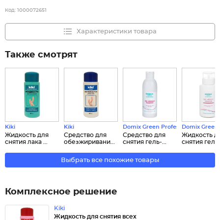
Код:
1000072651
Характеристики товара
Также смотрят
Kiki
Kiki
Domix Green Professional
Domix Green 
Жидкость для
Средство для
Средство для
Жидкость д
снятия лака ...
обезжиривани...
снятия гель-...
снятия гель-.
Выбрать все похожие товары
Комплексное решение
Kiki
Жидкость для снятия всех