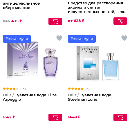
Средство для растворения
антицеллюлитное
акрила и снятия
обертывание
искусственных ногтей, гель-
лака и биогеля Tip
Remover
от 628 ₽
435 ₽
1280
Рекомендуем
Рекомендуем
(14)
(8)
Dilis /
Туалетная вода Elite
Dilis /
Туалетная вода
Arpeggio
Steelman zone
1642 ₽
1449 ₽