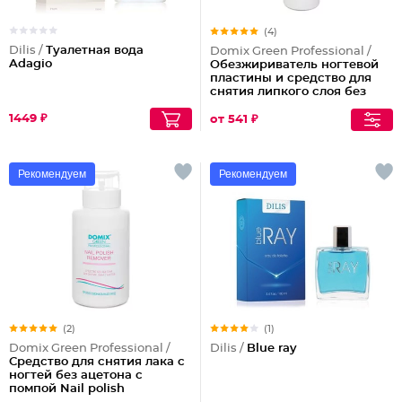
(4)
Dilis /
Туалетная вода
Domix Green Professional /
Adagio
Обезжириватель ногтевой
пластины и средство для
снятия липкого слоя без
растворителя Nail prep Lux 2
1449 ₽
в 1
от 541 ₽
Рекомендуем
Рекомендуем
(2)
(1)
Domix Green Professional /
Dilis /
Blue ray
Средство для снятия лака с
ногтей без ацетона с
помпой Nail polish