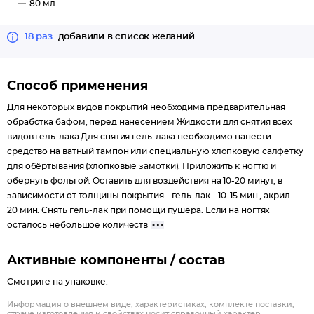
80 мл
18 раз
добавили в список желаний
Способ применения
Для некоторых видов покрытий необходима предварительная
обработка бафом, перед нанесением Жидкости для снятия всех
видов гель-лака.Для снятия гель-лака необходимо нанести
средство на ватный тампон или специальную хлопковую салфетку
для обёртывания (хлопковые замотки). Приложить к ногтю и
обернуть фольгой. Оставить для воздействия на 10-20 минут, в
зависимости от толщины покрытия - гель-лак – 10-15 мин., акрил –
20 мин. Снять гель-лак при помощи пушера. Если на ногтях
осталось небольшое количеств
Активные компоненты / состав
Смотрите на упаковке.
Информация о внешнем виде, характеристиках, комплекте поставки,
стране изготовления и свойствах носит справочный характер.