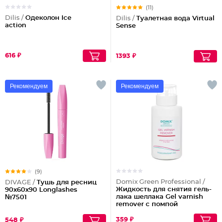
(11)
Dilis /
Одеколон Ice
Dilis /
Туалетная вода Virtual
action
Sense
616 ₽
1393 ₽
Рекомендуем
Рекомендуем
(9)
Domix Green Professional /
DIVAGE /
Тушь для ресниц
Жидкость для снятия гель-
90x60x90 Longlashes
лака шеллака Gel varnish
№7501
remover с помпой
359 ₽
548 ₽