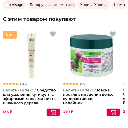
LuxVisage
Белорусская косметика
Холика Холика
Шампун
С этим товаром покупают
(313)
(55)
Do
Белита - Витекс /
Средство
Белита - Витекс /
Маска
Ср
для удаления кутикулы с
против выпадения волос
ла
эфирными маслами пихты
суперактивная
Re
и чайного дерева
Репейник
25
133 ₽
379 ₽