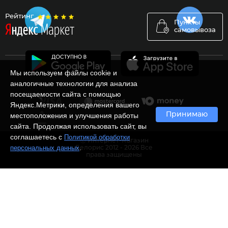
Рейтинг
Пункты
самовывоза
Мы используем файлы cookie и
аналогичные технологии для анализа
посещаемости сайта с помощью
Яндекс.Метрики, определения вашего
Принимаю
местоположения и улучшения работы
сайта. Продолжая использовать сайт, вы
соглашаетесь с
Политикой обработки
Ⓒ Интернет-магазин
.
персональных данных
Белорис 2012 - 2026 Все
права защищены