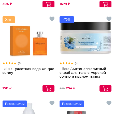
remover
394 ₽
1679 ₽
-70%
(8)
(4)
Dilis /
Туалетная вода Unique
Elfora /
Антицеллюлитный
sunny
скраб для тела с морской
солью и маслом тмина
1511 ₽
254 ₽
849
Рекомендуем
Рекомендуем