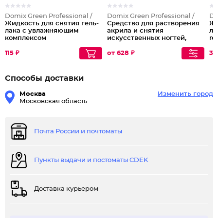
Domix Green Professional /
Domix Green Professional /
Do
Жидкость для снятия гель-
Средство для растворения
Жи
лака с увлажняющим
акрила и снятия
ла
комплексом
искусственных ногтей,
re
гель-лака и биогеля Tip
Remover
115 ₽
от 628 ₽
35
Способы доставки
Москва
Изменить город
Московская область
Почта России и почтоматы
Пункты выдачи и постоматы CDEK
Доставка курьером