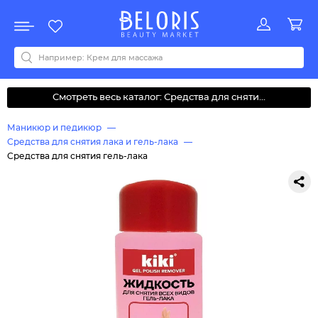
Распродажа
Акции
Новинки
Хит продаж
Все бренды
0-9
A
B
C
D
E
F
G
H
I
J
K
L
M
N
O
P
Q
R
S
T
U
V
W
Y
Z
А
Б
В
Д
З
И
М
О
К
Л
Н
П
Р
С
Т
У
Ф
Ч
Смотреть весь каталог: Средства для сняти...
Маникюр и педикюр
Средства для снятия лака и гель-лака
Средства для снятия гель-лака