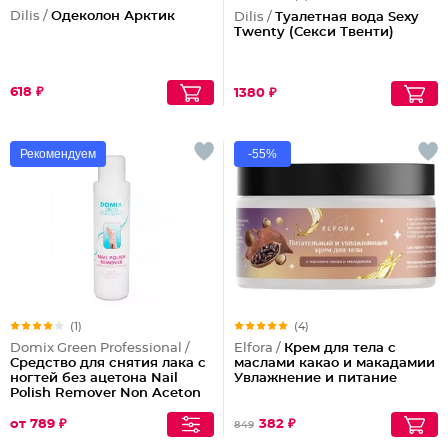
Dilis /
Одеколон Арктик
Dilis /
Туалетная вода Sexy
Twenty (Секси Твенти)
618 ₽
1380 ₽
Рекомендуем
-55%
(1)
(4)
Domix Green Professional /
Elfora /
Крем для тела с
Средство для снятия лака с
маслами какао и макадамии
ногтей без ацетона Nail
Увлажнение и питание
Polish Remover Non Aceton
Formula
от 789 ₽
382 ₽
849