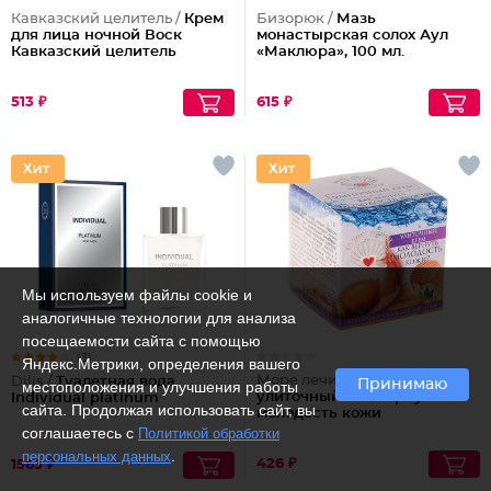
Кавказский целитель /
Крем
Бизорюк /
Мазь
для лица ночной Воск
монастырская солох Аул
Кавказский целитель
«Маклюра», 100 мл.
513 ₽
615 ₽
Мы используем файлы cookie и
аналогичные технологии для анализа
посещаемости сайта с помощью
(3)
Яндекс.Метрики, определения вашего
Море лечит /
Крем
Dilis /
Туалетная вода
Принимаю
местоположения и улучшения работы
улиточный Как вернуть
Individual platinum
сайта. Продолжая использовать сайт, вы
молодость кожи
соглашаетесь с
Политикой обработки
.
персональных данных
426 ₽
1563 ₽