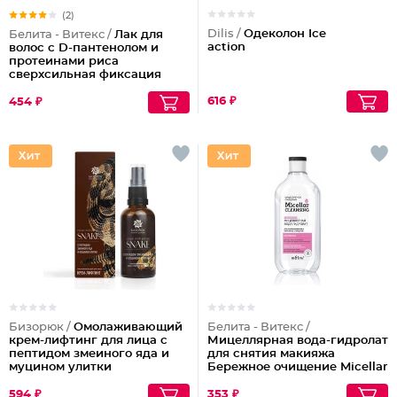
(2)
Dilis /
Одеколон Ice
Белита - Витекс /
Лак для
action
волос с D-пантенолом и
протеинами риса
сверхсильная фиксация
объем Maxi, 215 мл
616 ₽
454 ₽
Бизорюк /
Омолаживающий
Белита - Витекс /
крем-лифтинг для лица с
Мицеллярная вода-гидролат
пептидом змеиного яда и
для снятия макияжа
муцином улитки
Бережное очищение Micellar
Cleansing
594 ₽
353 ₽