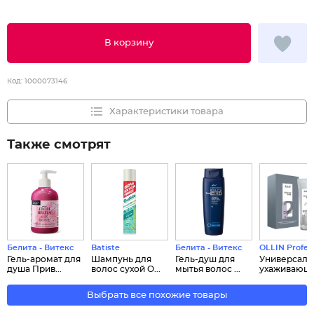
В корзину
Код:
1000073146
Характеристики товара
Также смотрят
Белита - Витекс
Batiste
Белита - Витекс
OLLIN Profes
Гель-аромат для
Шампунь для
Гель-душ для
Универсал
душа Прив...
волос сухой O...
мытья волос ...
ухаживающий
Выбрать все похожие товары