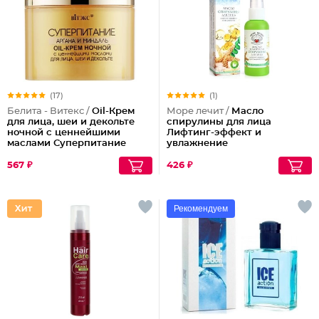
(17)
(1)
Белита - Витекс /
Oil-Крем
Море лечит /
Масло
для лица, шеи и декольте
спирулины для лица
ночной с ценнейшими
Лифтинг-эффект и
маслами Суперпитание
увлажнение
Аргана и миндаль
567 ₽
426 ₽
Рекомендуем