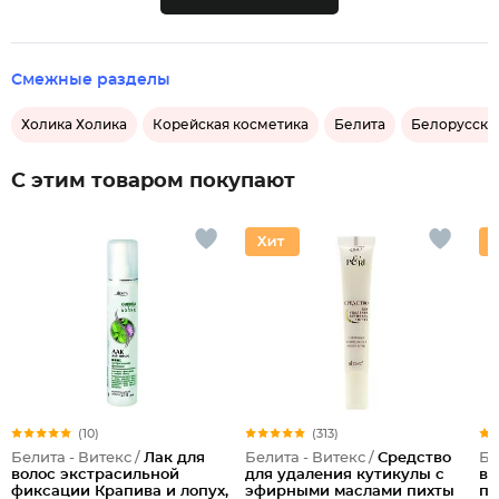
Смежные разделы
Холика Холика
Корейская косметика
Белита
Белорусска
С этим товаром покупают
(10)
(313)
Белита - Витекс /
Лак для
Белита - Витекс /
Средство
Бе
волос экстрасильной
для удаления кутикулы с
во
фиксации Крапива и лопух,
эфирными маслами пихты
пр