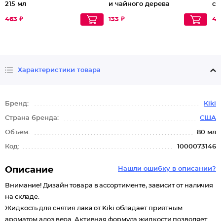
215 мл
и чайного дерева
св
об
463 ₽
133 ₽
45
Характеристики товара
Бренд:
Kiki
Страна бренда:
США
Объем:
80 мл
Код:
1000073146
Описание
Нашли ошибку в описании?
Внимание! Дизайн товара в ассортименте, зависит от наличия
на складе.
Жидкость для снятия лака от Kiki обладает приятным
ароматом алоэ вера. Активная формула жидкости позволяет