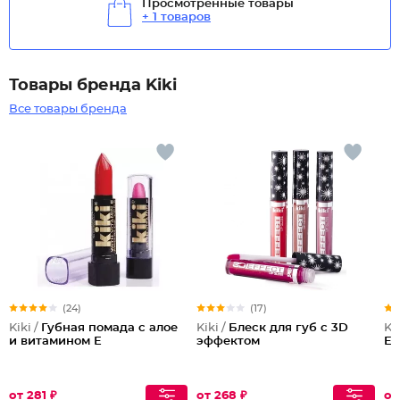
Просмотренные товары
+ 1 товаров
Товары бренда Kiki
Все товары бренда
(24)
(17)
Kiki /
Губная помада с алое
Kiki /
Блеск для губ с 3D
Kik
и витамином Е
эффектом
Ef
от 281 ₽
от 268 ₽
от