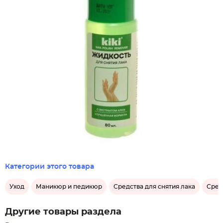
Категории этого товара
Уход
Маникюр и педикюр
Средства для снятия лака
Сред
Другие товары раздела