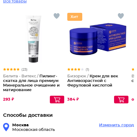
Все товары
(23)
(1)
Белита - Витекс /
Пилинг-
Бизорюк /
Крем для век
Ba
скатка для лица премиум
Антивозрастной с
су
Минеральное очищение и
Феруловой кислотой
матирование
293 ₽
384 ₽
от
Способы доставки
Москва
Изменить город
Московская область