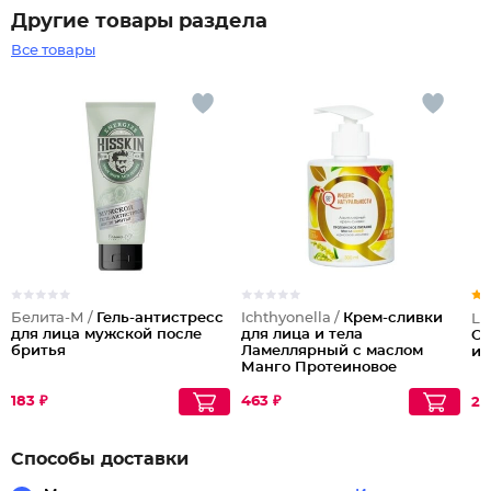
Другие товары раздела
Все товары
Белита-М /
Гель-антистресс
Ichthyonella /
Крем-сливки
La
для лица мужской после
для лица и тела
Оч
бритья
Ламеллярный с маслом
и 
Манго Протеиновое
питание
183 ₽
463 ₽
25
Способы доставки