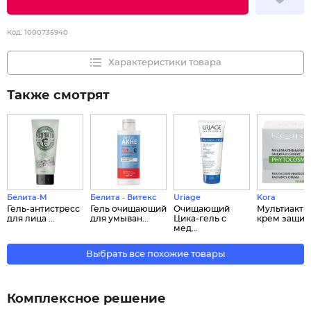
Код:
1000735940
Характеристики товара
Также смотрят
Белита-М
Белита - Витекс
Uriage
Kora
Гель-антистресс
Гель очищающий
Очищающий
Мультиакти
для лица ...
для умыван...
Цика-гель с
крем защит..
мед...
Выбрать все похожие товары
Комплексное решение