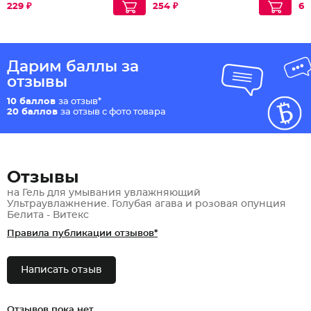
229 ₽
254 ₽
67
Дарим баллы за
отзывы
10 баллов
за отзыв*
20 баллов
за отзыв с фото товара
Отзывы
на Гель для умывания увлажняющий
Ультраувлажнение. Голубая агава и розовая опунция
Белита - Витекс
Правила публикации отзывов*
Написать отзыв
Отзывов пока нет