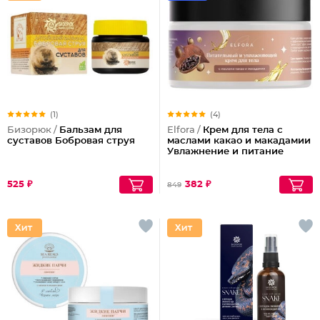
(1)
(4)
Бизорюк /
Бальзам для
Elfora /
Крем для тела с
суставов Бобровая струя
маслами какао и макадамии
Увлажнение и питание
525 ₽
382 ₽
849