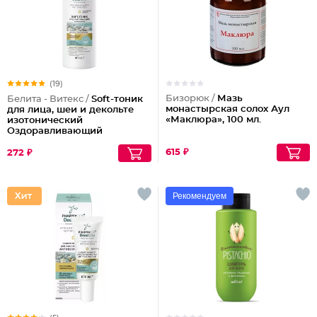
(19)
Бизорюк /
Мазь
Белита - Витекс /
Soft-тоник
монастырская солох Аул
для лица, шеи и декольте
«Маклюра», 100 мл.
изотонический
Оздоравливающий
615 ₽
272 ₽
Рекомендуем