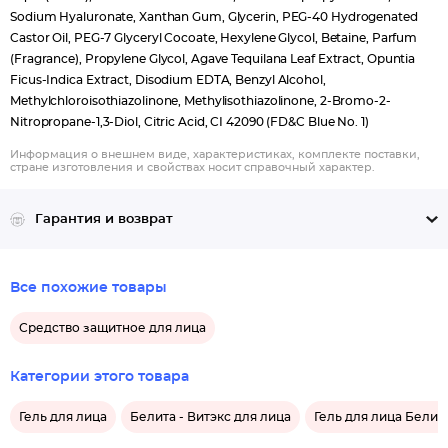
Sodium Hyaluronate, Xanthan Gum, Glycerin, PEG-40 Hydrogenated
Castor Oil, PEG-7 Glyceryl Cocoate, Hexylene Glycol, Betaine, Parfum
(Fragrance), Propylene Glycol, Agave Tequilana Leaf Extract, Opuntia
Ficus-Indica Extract, Disodium EDTA, Benzyl Alcohol,
Methylchloroisothiazolinone, Methylisothiazolinone, 2-Bromo-2-
Nitropropane-1,3-Diol, Citric Acid, CI 42090 (FD&C Blue No. 1)
Информация о внешнем виде, характеристиках, комплекте поставки,
стране изготовления и свойствах носит справочный характер.
Гарантия и возврат
Все похожие товары
Средство защитное для лица
Категории этого товара
Гель для лица
Белита - Витэкс для лица
Гель для лица Белита