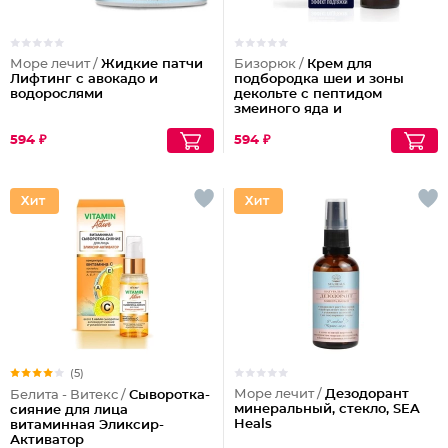
Море лечит /
Жидкие патчи
Бизорюк /
Крем для
Лифтинг с авокадо и
подбородка шеи и зоны
водорослями
декольте с пептидом
змеиного яда и
антиоксидантами
594 ₽
594 ₽
(5)
Море лечит /
Дезодорант
Белита - Витекс /
Сыворотка-
минеральный, стекло, SEA
сияние для лица
Heals
витаминная Эликсир-
Активатор