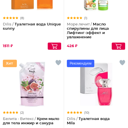
(8)
(1)
Dilis /
Туалетная вода Unique
Море лечит /
Масло
sunny
спирулины для лица
Лифтинг-эффект и
увлажнение
1511 ₽
426 ₽
Рекомендуем
(2)
(10)
Белита - Витекс /
Крем-мыло
Dilis /
Туалетная вода
для тела инжир и сакура
Mila