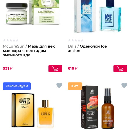
McLureSun /
Мазь для век
Dilis /
Одеколон Ice
маклюра с пептидом
action
змеиного яда
531 ₽
616 ₽
Рекомендуем