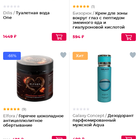
(1)
Dilis /
Туалетная вода
Бизорюк /
Крем для зоны
One
вокруг глаз с пептидом
змеиного яда и
гиалуроновой кислотой
1449 ₽
594 ₽
-66%
(9)
Galaxy Concept /
Дезодорант
Elfora /
Горячее шоколадное
парфюмированный
антицеллюлитное
мужской Aqua
обертывание