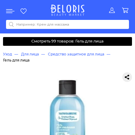
Распродажа
Акции
Новинки
Хит продаж
Все бренды
0-9
A
B
C
D
E
F
G
H
I
J
K
L
M
N
O
P
Q
R
S
T
U
V
W
Y
Z
А
Б
В
Д
З
И
М
О
К
Л
Н
П
Р
С
Т
У
Ф
Ч
Смотреть 99 товаров: Гель для лица
Уход
Для лица
Средство защитное для лица
Гель для лица