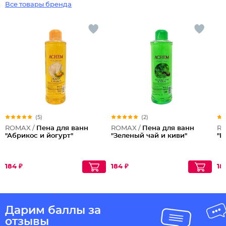
Все товары бренда
(5)
(2)
ROMAX /
Пена для ванн
ROMAX /
Пена для ванн
RO
"Абрикос и йогурт"
"Зеленый чай и киви"
"К
184 ₽
184 ₽
18
Дарим баллы за
отзывы