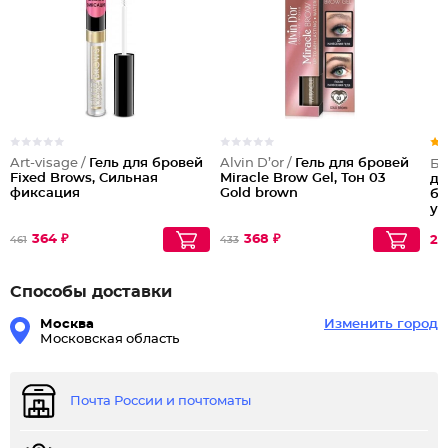
Art-visage /
Гель для бровей
Alvin D’or /
Гель для бровей
Бе
Fixed Brows, Сильная
Miracle Brow Gel, Тон 03
дл
фиксация
Gold brown
бо
уг
364 ₽
368 ₽
28
461
433
Способы доставки
Москва
Изменить город
Московская область
Почта России и почтоматы