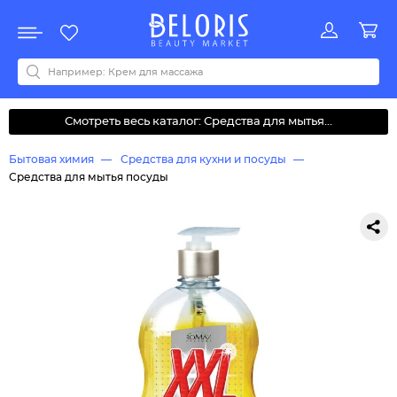
Распродажа
Акции
Новинки
Хит продаж
Все бренды
0-9
A
B
C
D
E
F
G
H
I
J
K
L
M
N
O
P
Q
R
S
T
U
V
W
Y
Z
А
Б
В
Д
З
И
М
О
К
Л
Н
П
Р
С
Т
У
Ф
Ч
Смотреть весь каталог: Средства для мытья...
Бытовая химия
Средства для кухни и посуды
Средства для мытья посуды