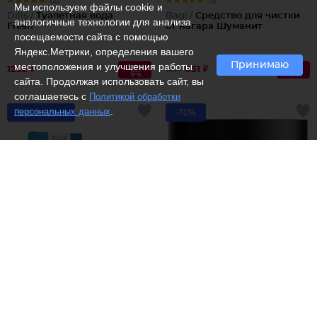
(2)
(1)
Мы используем файлы cookie и
Dilis /
Туалетная вода
Bagi /
Средство для чистки
аналогичные технологии для анализа
Fresh
от нагара Шуманит
посещаемости сайта с помощью
Яндекс.Метрики, определения вашего
Принимаю
местоположения и улучшения работы
1292 ₽
851 ₽
1014
сайта. Продолжая использовать сайт, вы
соглашаетесь с
Политикой обработки
.
персональных данных
Рекомендуем
-70%
(1)
(4)
Dilis /
Blue ray
Elfora /
Антицеллюлитный
скраб для тела с морской
солью и маслом тмина
1679 ₽
254 ₽
849