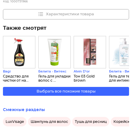
Код:
1000731966
Характеристики товара
Также смотрят
Bagi
Белита - Витекс
Alvin D’or
Белита - Вит
Средство для
Гель для укладки
Тон 03 Gold
Гель для те
чистки от на...
волос с ...
brown
для интимно.
Выбрать все похожие товары
Смежные разделы
LuxVisage
Шампунь для волос
Тушь для ресниц
Корейска