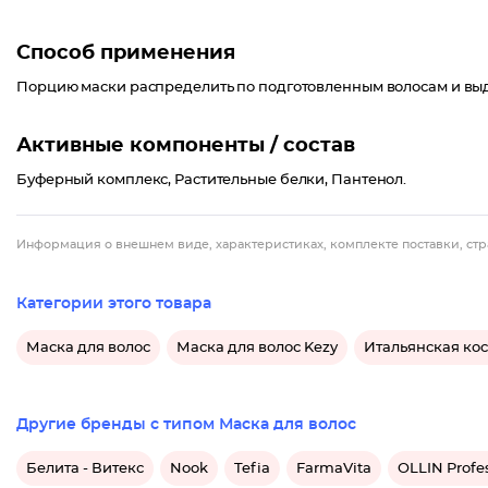
Способ применения
Порцию маски распределить по подготовленным волосам и выде
Активные компоненты / состав
Буферный комплекс, Растительные белки, Пантенол.
Информация о внешнем виде, характеристиках, комплекте поставки, стр
Категории этого товара
Маска для волос
Маска для волос Kezy
Итальянская кос
Другие бренды с типом Маска для волос
Белита - Витекс
Nook
Tefia
FarmaVita
OLLIN Profe