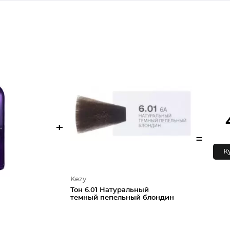
+
=
К
Kezy
Тон 6.01 Натуральный
темный пепельный блондин