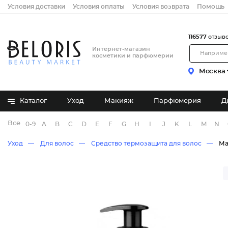
Условия доставки
Условия оплаты
Условия возврата
Помощь
116577
отзыв
Интернет-магазин
косметики и парфюмерии
Москва
Каталог
Уход
Макияж
Парфюмерия
Д
Все бренды
0-9
A
B
C
D
E
F
G
H
I
J
K
L
M
N
Уход
Для волос
Средство термозащита для волос
Ма