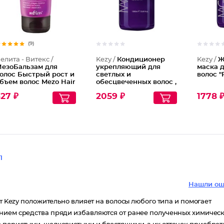
(9)
елита - Витекс /
Kezy /
Кондиционер
Kezy /
Ж
езоБальзам для
укрепляющий для
маска 
олос Быстрый рост и
светлых и
волос "
бъем волос Mezo Hair
обесцвеченных волос ,
omplex
1000 мл
27 ₽
2059 ₽
1778 
1
Нашли ош
от Kezy положительно влияет на волосы любого типа и помогает
анием средства пряди избавляются от ранее полученных химичес