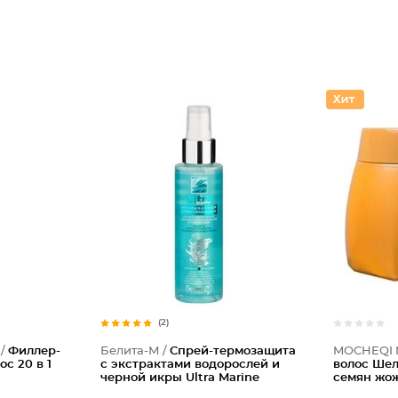
(2)
 /
Филлер-
Белита-М /
Cпрей-термозащита
MOCHEQI 
с 20 в 1
с экстрактами водорослей и
волос Шел
черной икры Ultra Marinе
семян жо