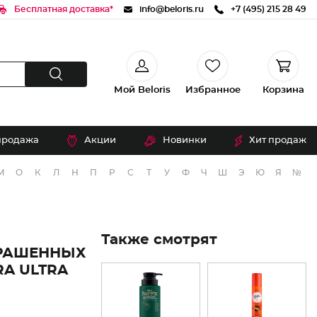
Бесплатная доставка*
info@beloris.ru
+7 (495) 215 28 49
Мой Beloris
Избранное
Корзина
продажа
Акции
Новинки
Хит продаж
М
О
К
Л
Н
П
Р
С
Т
У
Ф
Ч
Ш
Э
Ю
Я
№
Также смотрят
КРАШЕННЫХ
A ULTRA