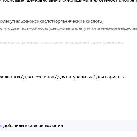
 пористыми, шелковистыми и блестящими, а их оттенок приобрет
молекул альфа-оксикислот (органические кислоты)
 что дает возможность удерживать влагу и питательные веществ
териалом для восстановления внутренней структуры волос.
полняют пустоты значительно увеличивая объем, придавая
пособствует ускорению восстанавливающих процессов, улучшая
рашенных /
Для всех типов /
Для натуральных /
Для пористых
от Kezy положительно влияет на волосы любого типа и помогает
з
добавили в список желаний