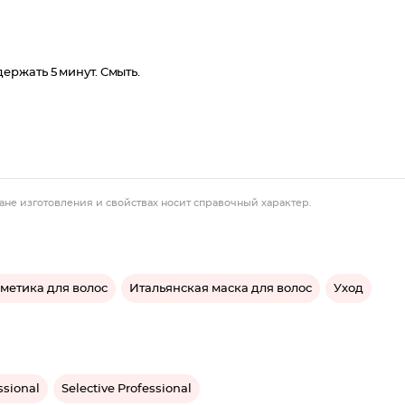
ржать 5 минут. Смыть.
ане изготовления и свойствах носит справочный характер.
метика для волос
Итальянская маска для волос
Уход
ssional
Selective Professional