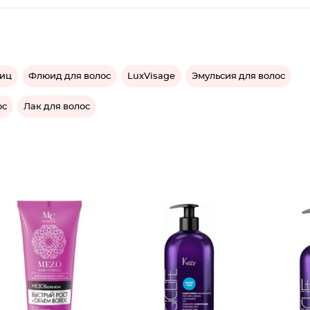
ниц
Флюид для волос
LuxVisage
Эмульсия для волос
ос
Лак для волос
Кондици