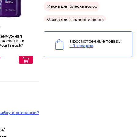
Маска для блеска волос
Маска для гладкости волос
Средство термозащита для волос
емчужная
для светлых
Просмотренные товары
Pearl mask"
+ 1 товаров
Средство для блеска волос
₽
Средство для гладкости волос
Средство для пористых волос
ибку в описании?
ки/