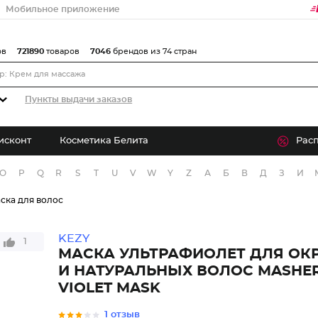
Мобильное приложение
ов
721890
товаров
7046
брендов из 74 стран
Пункты выдачи заказов
исконт
Косметика Белита
Рас
O
P
Q
R
S
T
U
V
W
Y
Z
А
Б
В
Д
З
И
ска для волос
KEZY
1
МАСКА УЛЬТРАФИОЛЕТ ДЛЯ О
И НАТУРАЛЬНЫХ ВОЛОС MASHER
VIOLET MASK
1 отзыв