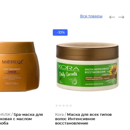
Все товары
-10%
MUSK /
Spa-маска для
Kora /
Маска для всех типов
ковая с маслом
волос Интенсивное
жоба
восстановление