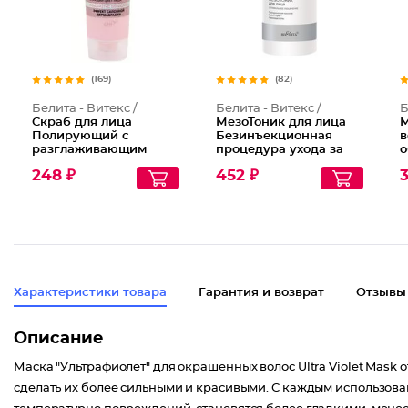
(169)
(82)
Белита - Витекс /
Белита - Витекс /
Б
Скраб для лица
МезоТоник для лица
М
Полирующий c
Безинъекционная
в
разглаживающим
процедура ухода за
о
комплексом
кожей лица
C
248 ₽
452 ₽
3
Характеристики товара
Гарантия и возврат
Отзывы
Описание
Маска "Ультрафиолет" для окрашенных волос Ultra Violet Mask 
сделать их более сильными и красивыми. С каждым использов