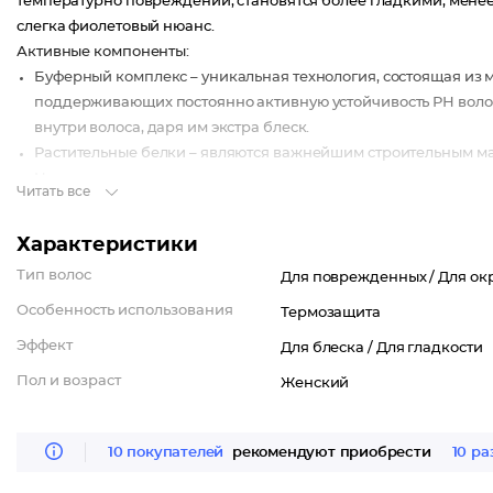
температурно повреждений, становятся более гладкими, менее
слегка фиолетовый нюанс.
Активные компоненты:
Буферный комплекс – уникальная технология, состоящая из 
поддерживающих постоянно активную устойчивость РН волос,
внутри волоса, даря им экстра блеск.
Растительные белки – являются важнейшим строительным ма
Незаменимые аминокислоты проникают во внутрь волос и за
Читать все
дополнительную прочность и эластичность.
Пантенол – обладает мощным регенерирующим действием. С
Характеристики
целостность поврежденных участков волос.
Тип волос
Для поврежденных /
Для ок
Результат:
Особенность использования
Термозащита
Маска "Ультрафиолет" для окрашенных волос Ultra Violet Mask 
Эффект
сделать их более сильными и красивыми.
Для блеска /
Для гладкости
Пол и возраст
Женский
10 покупателей
рекомендуют приобрести
10 ра