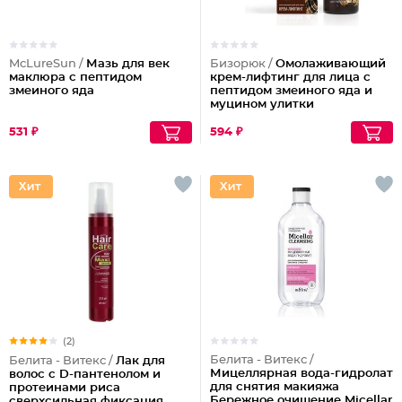
McLureSun /
Мазь для век
Бизорюк /
Омолаживающий
маклюра с пептидом
крем-лифтинг для лица с
змеиного яда
пептидом змеиного яда и
муцином улитки
531 ₽
594 ₽
(2)
Белита - Витекс /
Белита - Витекс /
Лак для
Мицеллярная вода-гидролат
волос с D-пантенолом и
для снятия макияжа
протеинами риса
Бережное очищение Micellar
сверхсильная фиксация