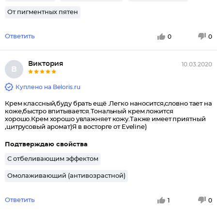
От пигментных пятен
Ответить
0
0
Виктория
10.03.2020
В
Куплено на Beloris.ru
Крем классный,буду брать ещё .Легко наносится,словно тает на
коже,быстро впитывается.Тональный крем ложится
хорошо.Крем хорошо увлажняет кожу.Также имеет приятный
,цитрусовый аромат)Я в восторге от Eveline)
Подтверждаю свойства
С отбеливающим эффектом
Омолаживающий (антивозрастной)
Ответить
1
0