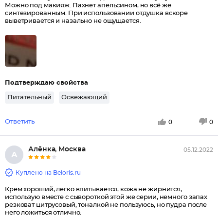
Можно под макияж. Пахнет апельсином, но всё же
синтезированным. При использовании отдушка вскоре
выветривается и назально не ощущается.
Подтверждаю свойства
Питательный
Освежающий
Ответить
0
0
Алёнка, Москва
05.12.2022
А
Куплено на Beloris.ru
Крем хороший, легко впитывается, кожа не жирнится,
использую вместе с сывороткой этой же серии, немного запах
резковат цитрусовый, тоналкой не пользуюсь, но пудра после
него ложиться отлично.