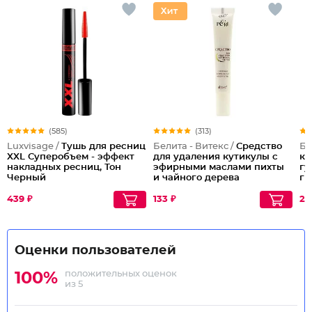
(585)
(313)
Luxvisage /
Тушь для ресниц
Белита - Витекс /
Средство
Бе
XXL Суперобъем - эффект
для удаления кутикулы с
ко
накладных ресниц, Тон
эфирными маслами пихты
гу
Черный
и чайного дерева
ги
439 ₽
133 ₽
28
Оценки пользователей
положительных оценок
100%
из 5