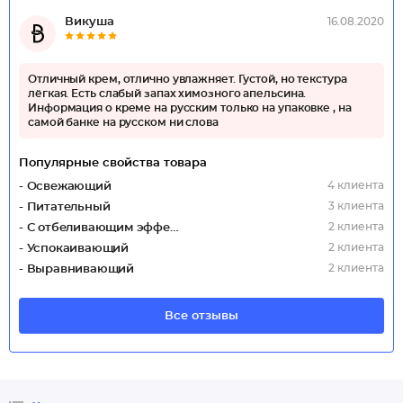
Викуша
16.08.2020
Отличный крем, отлично увлажняет. Густой, но текстура
лёгкая. Есть слабый запах химозного апельсина.
Информация о креме на русским только на упаковке , на
самой банке на русском ни слова
Популярные свойства товара
4 клиента
- Освежающий
3 клиента
- Питательный
2 клиента
- С отбеливающим эффектом
2 клиента
- Успокаивающий
2 клиента
- Выравнивающий
Все отзывы