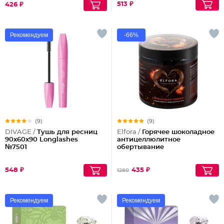
513 ₽
426 ₽
Рекомендуем
-66%
(9)
(9)
DIVAGE /
Тушь для ресниц
Elfora /
Горячее шоколадное
90x60x90 Longlashes
антицеллюлитное
№7501
обертывание
548 ₽
435 ₽
1280
Рекомендуем
Рекомендуем