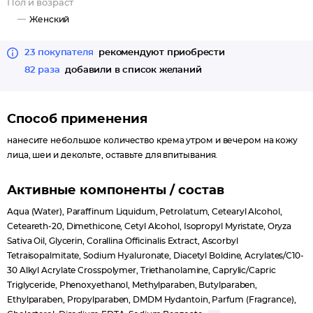
Пол и возраст
Женский
23 покупателя
рекомендуют приобрести
82 раза
добавили в список желаний
Способ применения
нанесите небольшое количество крема утром и вечером на кожу
лица, шеи и декольте, оставьте для впитывания.
Активные компоненты / состав
Aqua (Water), Paraffinum Liquidum, Petrolatum, Cetearyl Alcohol,
Ceteareth-20, Dimethicone, Cetyl Alcohol, Isopropyl Myristate, Oryza
Sativa Oil, Glycerin, Corallina Officinalis Extract, Ascorbyl
Tetraisopalmitate, Sodium Hyaluronate, Diacetyl Boldine, Acrylates/C10-
30 Alkyl Acrylate Crosspolymer, Triethanolamine, Caprylic/Capric
Triglyceride, Phenoxyethanol, Methylparaben, Butylparaben,
Ethylparaben, Propylparaben, DMDM Hydantoin, Parfum (Fragrance),