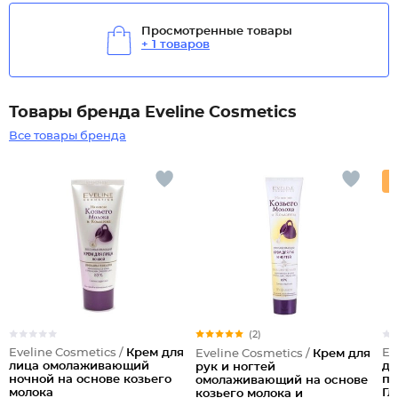
Просмотренные товары
+ 1 товаров
Товары бренда Eveline Cosmetics
Все товары бренда
(2)
Eveline Cosmetics /
Крем для
Ev
Eveline Cosmetics /
Крем для
лица омолаживающий
дл
рук и ногтей
ночной на основе козьего
пр
омолаживающий на основе
молока
Гл
козьего молока и