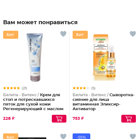
Вам может понравиться
(21)
(5)
Белита - Витекс /
Крем для
Белита - Витекс /
Сыворотка-
стоп и потрескавшихся
сияние для лица
пяток для сухой кожи
витаминная Эликсир-
Регенерирующий с маслом
Активатор
льна Сила Природы
228 ₽
753 ₽
-55%