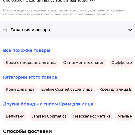
Cholesterol, Disodium EDTA, Sodium Benzoate,
Информация о внешнем виде, характеристиках, комплекте поставки,
стране изготовления и свойствах носит справочный характер.
Гарантия и возврат
Все похожие товары
Крем от морщин для лица
От пигментных пятен
С эффектом
Категории этого товара
Крем для лица
Eveline Cosmetics для лица
Крем для лица Eve
Другие бренды с типом Крем для лица
Белита-М
Janssen Cosmetics
Невская косметика
Aravia Pr
Способы доставки