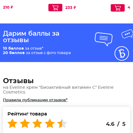
коллагена
210 ₽
43
233 ₽
Дарим баллы за
отзывы
10 баллов
за отзыв*
20 баллов
за отзыв с фото товара
Отзывы
на Еveline крем "Биоактивный витамин С" Eveline
Cosmetics
Правила публикации отзывов*
Рейтинг товара
4.6 / 5