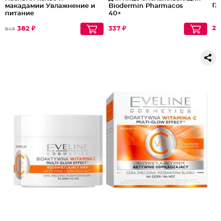
Гл
макадамии Увлажнение и
Biodermin Pharmacos
питание
40+
26
382 ₽
337 ₽
849