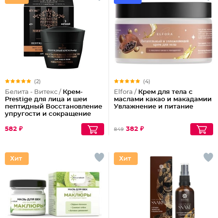
(2)
(4)
Белита - Витекс /
Крем-
Elfora /
Крем для тела с
Prestige для лица и шеи
маслами какао и макадамии
пептидный Восстановление
Увлажнение и питание
упругости и сокращение
морщин (ночной)
582 ₽
382 ₽
849