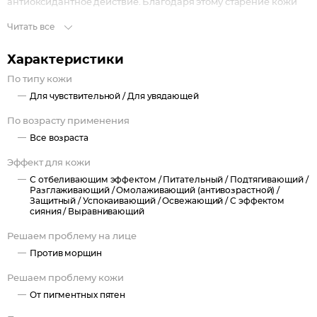
антиоксидантное действие. Благодаря этому старение кожи
значительно замедляется, а лицо становится подтянутым,
Читать все
выразительным. Омолаживающий крем слегка отбеливает
эпидермис, в связи с чем яркость пигментных пятен
Характеристики
уменьшается. Он также великолепно заботится о
По типу кожи
чувствительной коже, успокаивая и защищая ее. Способ
Для чувствительной /
Для увядающей
применения: нанесите небольшое количество крема утром и
вечером на кожу лица, шеи и декольте, оставьте для
По возрасту применения
впитывания.
Все возраста
Эффект для кожи
С отбеливающим эффектом /
Питательный /
Подтягивающий /
Разглаживающий /
Омолаживающий (антивозрастной) /
Защитный /
Успокаивающий /
Освежающий /
С эффектом
сияния /
Выравнивающий
Решаем проблему на лице
Против морщин
Решаем проблему кожи
От пигментных пятен