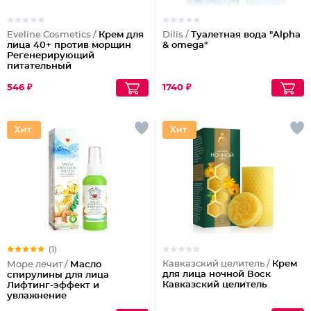
Eveline Cosmetics /
Крем для
Dilis /
Туалетная вода "Alpha
лица 40+ против морщин
& omega"
Регенерирующий
питательный
546 ₽
1740 ₽
(1)
Кавказский целитель /
Крем
Море лечит /
Масло
для лица ночной Воск
спирулины для лица
Кавказский целитель
Лифтинг-эффект и
увлажнение