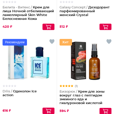
Белита - Витекс /
Крем для
Galaxy Concept /
Дезодорант
лица Ночной отбеливающий
парфюмированный
ламеллярный Skin White
женский Crystal
Белоснежная Кожа
420 ₽
512 ₽
Рекомендуем
(1)
Dilis /
Одеколон Ice
Бизорюк /
Крем для зоны
action
вокруг глаз с пептидом
змеиного яда и
гиалуроновой кислотой
616 ₽
594 ₽