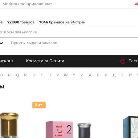
Мобильное приложение
ов
721890
товаров
7046
брендов из 74 стран
Пункты выдачи заказов
исконт
Косметика Белита
Рас
O
P
Q
R
S
T
U
V
W
Y
Z
А
Б
В
Д
З
И
ры