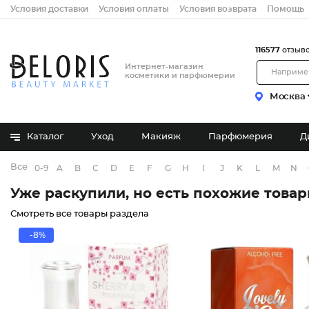
Условия доставки
Условия оплаты
Условия возврата
Помощь
116577
отзыв
Интернет-магазин
косметики и парфюмерии
Москва
Каталог
Уход
Макияж
Парфюмерия
Д
Все бренды
0-9
A
B
C
D
E
F
G
H
I
J
K
L
M
N
Уже раскупили, но есть похожие това
Смотреть все товары раздела
-8%