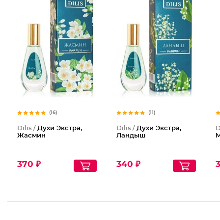
Духи Эк
Духи Эк
(16)
(11)
Dilis /
Духи Экстра,
Dilis /
Духи Экстра,
D
Жасмин
Ландыш
М
370 ₽
340 ₽