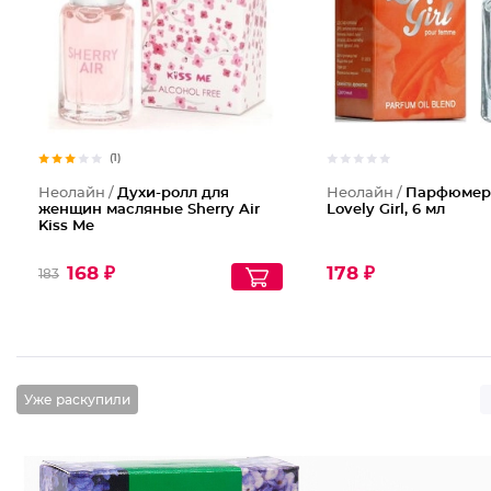
(1)
Неолайн /
Духи-ролл для
Неолайн /
Парфюмер
женщин масляные Sherry Air
Lovely Girl, 6 мл
Kiss Me
168 ₽
178 ₽
183
Уже раскупили