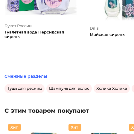
Букет России
Dilis
Туалетная вода Персидская
Майская сирень
сирень
Смежные разделы
Тушь для ресниц
Шампунь для волос
Холика Холика
С этим товаром покупают