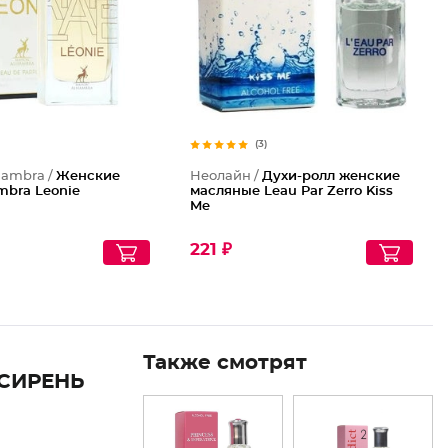
(3)
hambra /
Женские
Неолайн /
Духи-ролл женские
mbra Leonie
масляные Leau Par Zerro Kiss
Me
221 ₽
Также смотрят
СИРЕНЬ