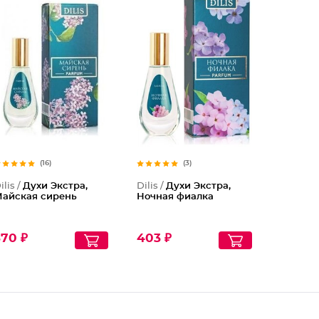
Духи Эк
Духи Эк
(16)
(3)
ilis /
Духи Экстра,
Dilis /
Духи Экстра,
айская сирень
Ночная фиалка
370 ₽
403 ₽