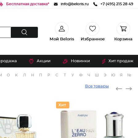
Бесплатная доставка*
info@beloris.ru
+7 (495) 215 28 49
Мой Beloris
Избранное
Корзина
продажа
Акции
Новинки
Хит продаж
М
О
К
Л
Н
П
Р
С
Т
У
Ф
Ч
Ш
Э
Ю
Я
№
Все товары