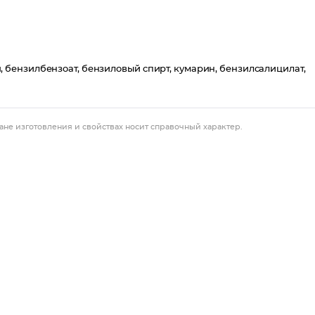
бензилбензоат, бензиловый спирт, кумарин, бензилсалицилат,
ане изготовления и свойствах носит справочный характер.