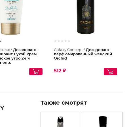
12)
итекс /
Дезодорант-
Galaxy Concept /
Дезодорант
пирант Сухой крем
парфюмированный женский
ское утро 24 ч
Orchid
ments
512 ₽
Также смотрят
Y