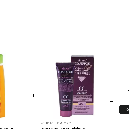
+
=
К
Белита - Витекс