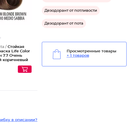
Дезодорант от потливости
Дезодорант от пота
ta /
Стойкая
аска Life Color
Просмотренные товары
он 7.7 Очень
+ 1 товаров
й коричневый
ир
ибку в описании?