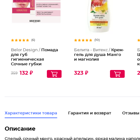
(6)
(10)
Belor Design /
Помада
Белита - Витекс /
Крем-
Б
для губ
гель для душа Манго
Ш
гигиеническая
и магнолия
о
Сочные губки
к
К
132 ₽
323 ₽
2
359
Характеристики товара
Гарантия и возврат
Отзывы
Описание
Спелый, сочный манго, красный апельсин, яркая малина наполн