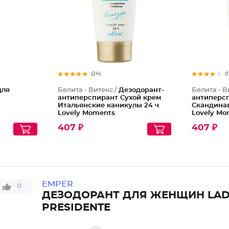
(24)
(
для
Белита - Витекс /
Дезодорант-
Белита - В
антиперспирант Сухой крем
антиперс
Итальянские каникулы 24 ч
Скандинав
Lovely Moments
Lovely Mo
407 ₽
407 ₽
EMPER
0
ДЕЗОДОРАНТ ДЛЯ ЖЕНЩИН LAD
PRESIDENTE