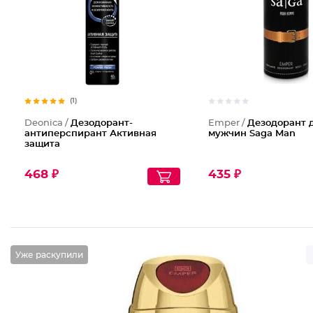
(1)
Deonica /
Дезодорант-
Emper /
Дезодорант 
антиперспирант Активная
мужчин Saga Man
защита
468 ₽
435 ₽
Уже раскупили