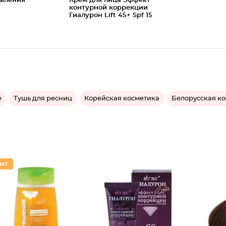
овления
Крем для лица Эффект
контурной коррекции
Гиалурон Lift 45+ Spf 15
e
Тушь для ресниц
Корейская косметика
Белорусская к