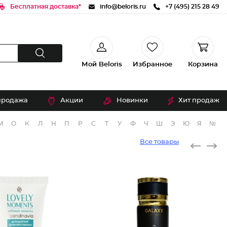
Бесплатная доставка*
info@beloris.ru
+7 (495) 215 28 49
Мой Beloris
Избранное
Корзина
продажа
Акции
Новинки
Хит продаж
М
О
К
Л
Н
П
Р
С
Т
У
Ф
Ч
Ш
Э
Ю
Я
№
Все товары