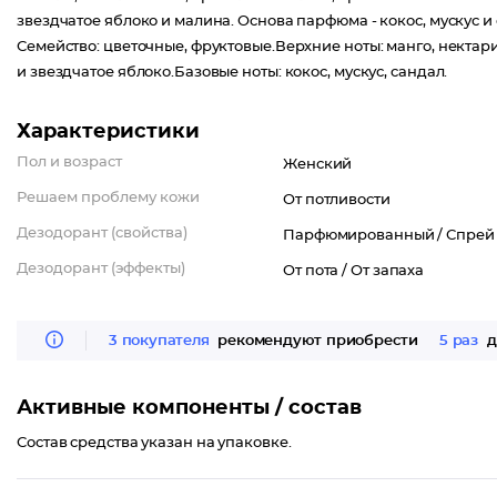
звездчатое яблоко и малина. Основа парфюма - кокос, мускус и
Семейство: цветочные, фруктовые.Верхние ноты: манго, нектар
и звездчатое яблоко.Базовые ноты: кокос, мускус, сандал.
Характеристики
Пол и возраст
Женский
Решаем проблему кожи
От потливости
Дезодорант (свойства)
Парфюмированный /
Спрей
Дезодорант (эффекты)
От пота /
От запаха
3 покупателя
рекомендуют приобрести
5 раз
д
Активные компоненты / состав
Состав средства указан на упаковке.