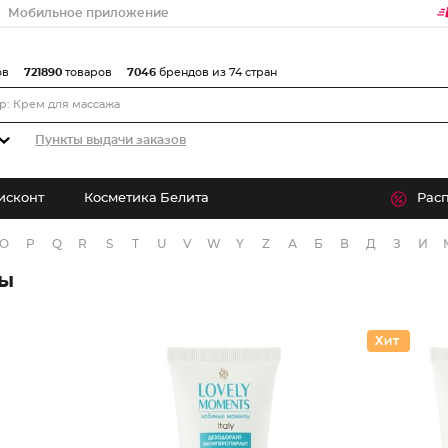
Мобильное приложение
ов
721890
товаров
7046
брендов из 74 стран
Пункты выдачи заказов
исконт
Косметика Белита
Рас
O
P
Q
R
S
T
U
V
W
Y
Z
А
Б
В
Д
З
И
ры