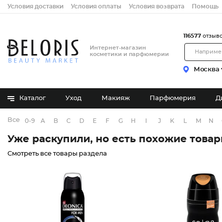
Условия доставки
Условия оплаты
Условия возврата
Помощь
116577
отзыв
Интернет-магазин
косметики и парфюмерии
Москва
Каталог
Уход
Макияж
Парфюмерия
Д
Все бренды
0-9
A
B
C
D
E
F
G
H
I
J
K
L
M
N
Уже раскупили, но есть похожие това
Смотреть все товары раздела