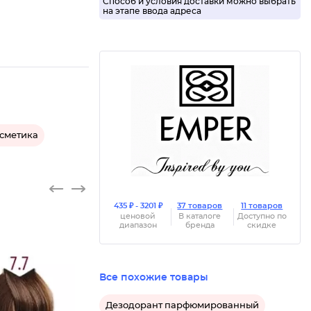
Способ и условия доставки можно выбрать
на этапе ввода адреса
осметика
435 ₽ - 3201 ₽
37 товаров
11 товаров
ценовой
В каталоге
Доступно по
диапазон
бренда
скидке
Все похожие товары
Стойкая
Дезодорант парфюмированный