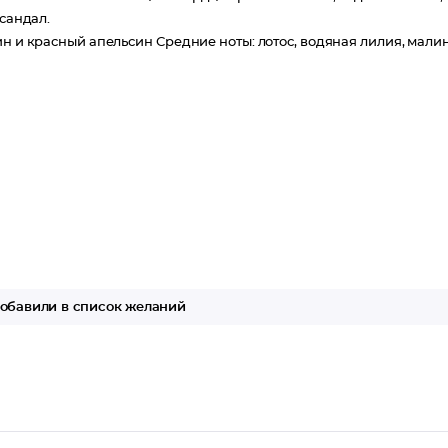
 сандал.
ин и красный апельсин Средние ноты: лотос, водяная лилия, мали
обавили в список желаний