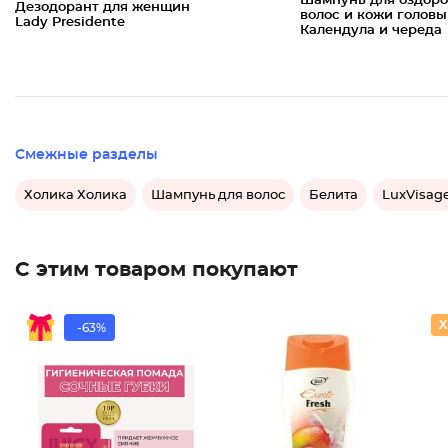
Шампунь для оздор
Дезодорант для женщин
волос и кожи головы
Lady Presidente
Календула и череда
Смежные разделы
Холика Холика
Шампунь для волос
Белита
LuxVisag
С этим товаром покупают
-63%