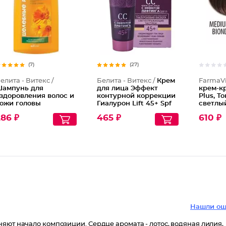
(7)
(27)
елита - Витекс /
Белита - Витекс /
Крем
FarmaVi
ампунь для
для лица Эффект
крем-кр
здоровления волос и
контурной коррекции
Plus, Т
ожи головы
Гиалурон Lift 45+ Spf
светлы
алендула и череда
15
кашем
86 ₽
465 ₽
610 ₽
Нашли ош
яют начало композиции. Сердце аромата - лотос, водяная лилия,