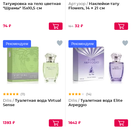
Татуировка на тело цветная
Арт узор /
Наклейки‒тату
"Шрамы" 15х10,5 см
Flowers, 14 × 21 см
74 ₽
32 ₽
154
Рекомендуем
Рекомендуем
(11)
(14)
Dilis /
Туалетная вода Virtual
Dilis /
Туалетная вода Elite
Sense
Arpeggio
1393 ₽
1642 ₽