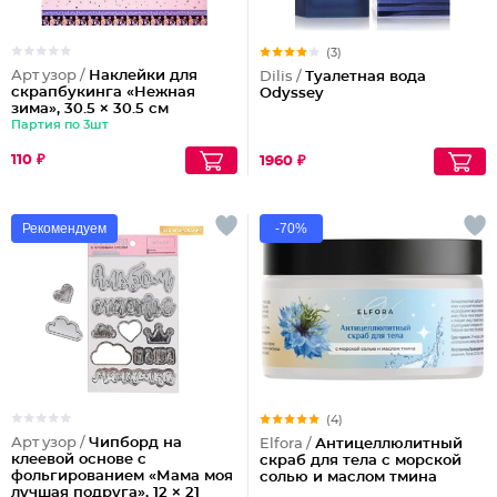
(3)
Арт узор /
Наклейки для
Dilis /
Туалетная вода
скрапбукинга «Нежная
Odyssey
зима», 30.5 × 30.5 см
Партия по 3шт
110 ₽
1960 ₽
Рекомендуем
-70%
(4)
Арт узор /
Чипборд на
Elfora /
Антицеллюлитный
клеевой основе с
скраб для тела с морской
фольгированием «Мама моя
солью и маслом тмина
лучшая подруга», 12 × 21