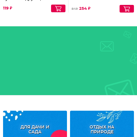
см
Партия по 4шт
119 ₽
254 ₽
849
ДЛЯ ДАЧИ И
ОТДЫХ НА
САДА
ПРИРОДЕ