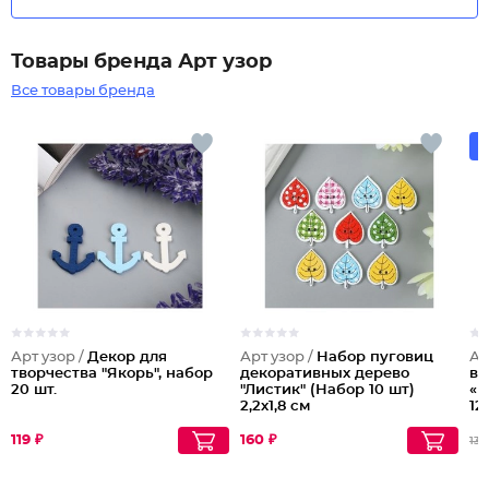
Товары бренда Арт узор
Все товары бренда
Арт узор /
Декор для
Арт узор /
Набор пуговиц
Ар
творчества "Якорь", набор
декоративных дерево
вы
20 шт.
"Листик" (Набор 10 шт)
«К
2,2х1,8 см
12
119 ₽
160 ₽
133