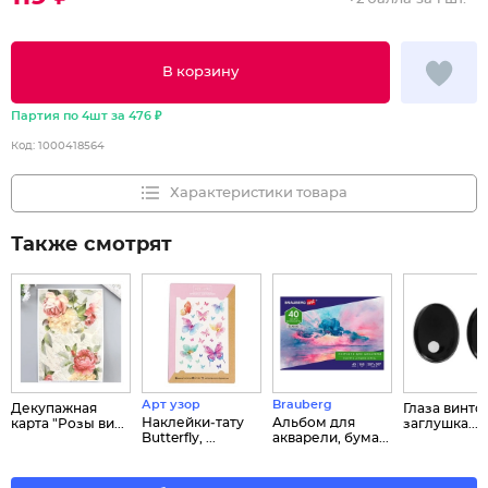
В корзину
Партия по 4шт за 476 ₽
Код:
1000418564
Характеристики товара
Также смотрят
Арт узор
Brauberg
Декупажная
Глаза винто
Наклейки‒тату
Альбом для
карта "Розы ви...
заглушка...
Butterfly, ...
акварели, бума...