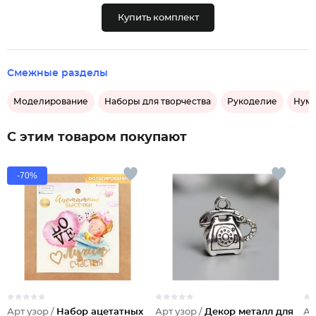
Купить комплект
Смежные разделы
Моделирование
Наборы для творчества
Рукоделие
Нуми
С этим товаром покупают
-70%
Арт узор /
Набор ацетатных
Арт узор /
Декор металл для
Ар