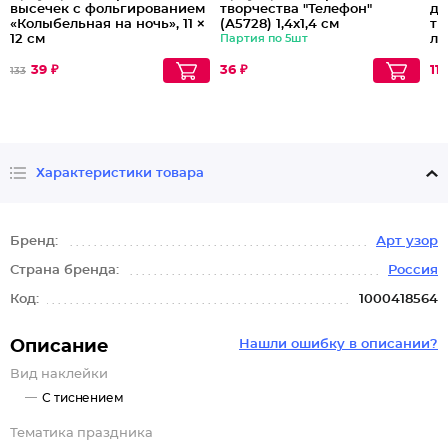
высечек с фольгированием
творчества "Телефон"
де
«Колыбельная на ночь», 11 ×
(А5728) 1,4х1,4 см
ти
12 см
Партия по 5шт
лу
см
39 ₽
36 ₽
116
133
Характеристики товара
Бренд:
Арт узор
Страна бренда:
Россия
Код:
1000418564
Описание
Нашли ошибку в описании?
Вид наклейки
С тиснением
Тематика праздника