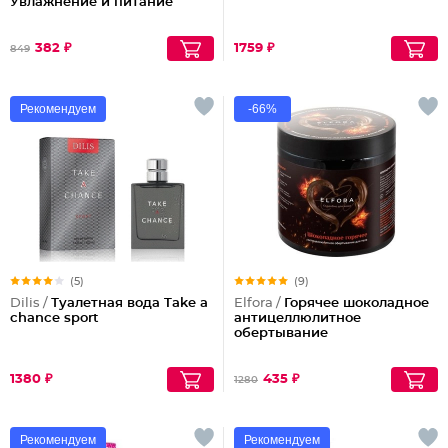
Увлажнение и питание
382 ₽
1759 ₽
849
Рекомендуем
-66%
(5)
(9)
Dilis /
Туалетная вода Take a
Elfora /
Горячее шоколадное
chance sport
антицеллюлитное
обертывание
1380 ₽
435 ₽
1280
Рекомендуем
Рекомендуем