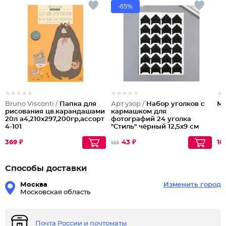
-65%
Bruno Visconti /
Папка для
Арт узор /
Набор уголков с
Мо
рисования цв.карандашами
кармашком для
20л а4,210х297,200гр,ассорт
фотографий 24 уголка
4-101
"Стиль" чёрный 12,5х9 см
369 ₽
43 ₽
18
123
Способы доставки
Москва
Изменить город
Московская область
Почта России и почтоматы