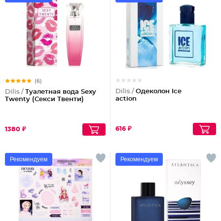
(6)
Dilis /
Одеколон Ice
Dilis /
Туалетная вода Sexy
action
Twenty (Секси Твенти)
616 ₽
1380 ₽
Рекомендуем
Рекомендуем