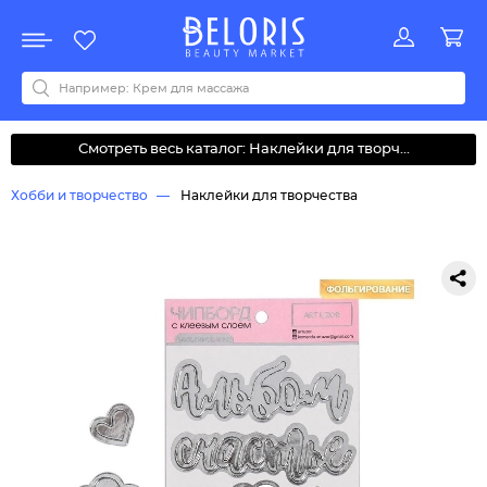
Распродажа
Акции
Новинки
Хит продаж
Все бренды
0-9
A
B
C
D
E
F
G
H
I
J
K
L
M
N
O
P
Q
R
S
T
U
V
W
Y
Z
А
Б
В
Д
З
И
М
О
К
Л
Н
П
Р
С
Т
У
Ф
Ч
Смотреть весь каталог: Наклейки для творч...
Хобби и творчество
Наклейки для творчества