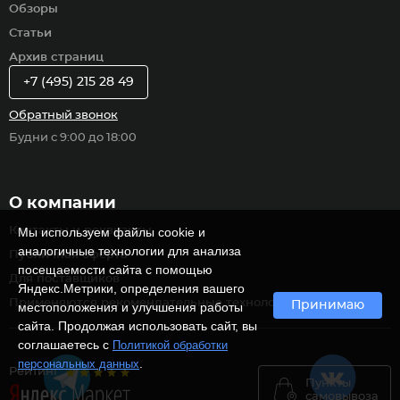
Обзоры
Статьи
Архив страниц
+7 (495) 215 28 49
Обратный звонок
Будни с 9:00 до 18:00
О компании
Контакты и реквизиты
Мы используем файлы cookie и
аналогичные технологии для анализа
Публичная оферта
посещаемости сайта с помощью
Для поставщиков
Яндекс.Метрики, определения вашего
Применяются рекомендательные технологии
Принимаю
местоположения и улучшения работы
сайта. Продолжая использовать сайт, вы
соглашаетесь с
Политикой обработки
.
персональных данных
Рейтинг
Пункты
самовывоза