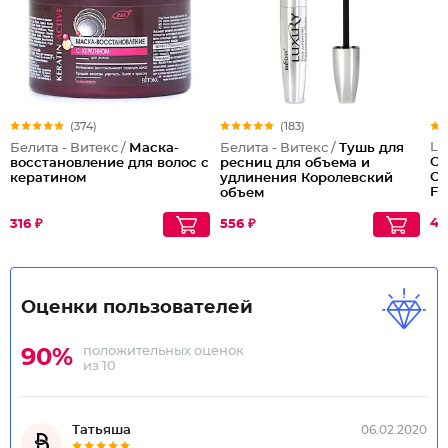
(374)
(183)
Lu
Белита - Витекс /
Маска-
Белита - Витекс /
Тушь для
CC
восстановление для волос с
ресниц для объема и
Co
кератином
удлинения Королевский
Fa
объем
47
316 ₽
556 ₽
Оценки пользователей
положительных оценок
90%
из 10
Татьяша
06.02.2020