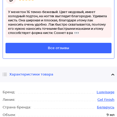
У меня тон 16 темно-бежевый. Цвет нюдовый, имеет
холодный подтон, на ногтях выглядит благородно. Удивила
кисть. Она широкая и плоская, благодаря этому лак
наносить очень удобно. Лак быстро схватывается, поэтому
его нужно наносить точными быстрыми мазками и этому
способствует форма кисти. Сохнет в ра
Все отзывы
Характеристики товара
Бренд:
Luxvisage
Линия:
Gel finish
Страна бренда:
Беларусь
Объем:
9 мл