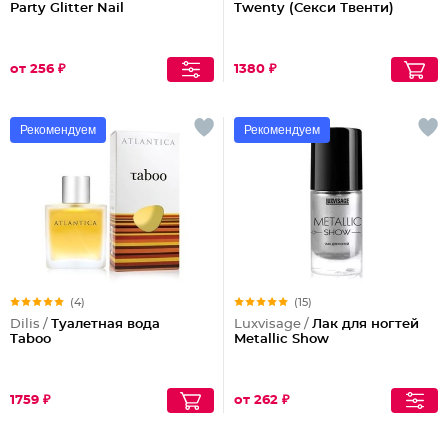
Party Glitter Nail
Twenty (Секси Твенти)
от 256 ₽
1380 ₽
Рекомендуем
Рекомендуем
(4)
(15)
Dilis /
Туалетная вода
Luxvisage /
Лак для ногтей
Taboo
Metallic Show
1759 ₽
от 262 ₽