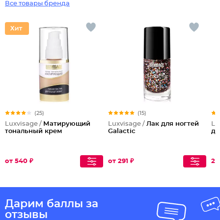
Все товары бренда
(25)
(15)
Luxvisage /
Матирующий
Luxvisage /
Лак для ногтей
Lu
тональный крем
Galactic
дл
от 540 ₽
от 291 ₽
25
Дарим баллы за
отзывы