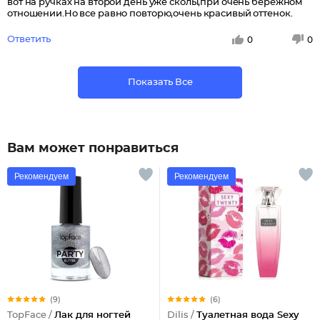
вот на ручках на второй день уже сколы,при очень бережном
отношении.Но все равно повторю,очень красивый оттенок.
Ответить
0
0
Показать Все
Вам может понравиться
Рекомендуем
Рекомендуем
(9)
(6)
TopFace /
Лак для ногтей
Dilis /
Туалетная вода Sexy