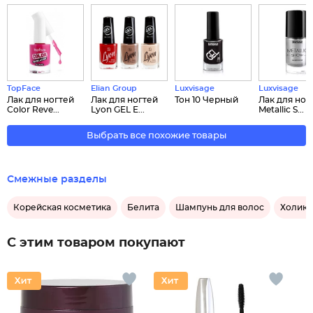
TopFace
Elian Group
Luxvisage
Luxvisage
Лак для ногтей
Лак для ногтей
Тон 10 Черный
Лак для ног
Color Reve...
Lyon GEL E...
Metallic S...
Выбрать все похожие товары
Смежные разделы
Корейская косметика
Белита
Шампунь для волос
Холика
С этим товаром покупают