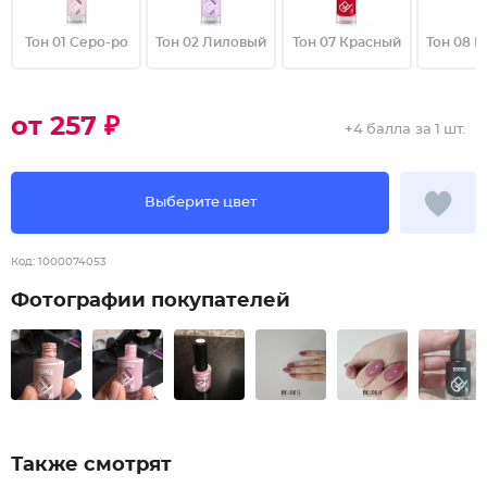
Тон 01 Серо-ро
Тон 02 Лиловый
Тон 07 Красный
Тон 08 
от 257 ₽
+
4 балла
за 1 шт.
Выберите цвет
Код:
1000074053
Фотографии покупателей
Также смотрят