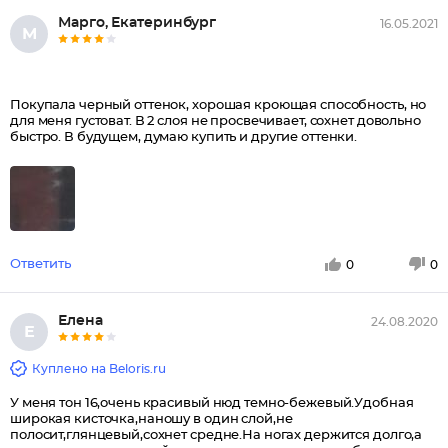
Марго, Екатеринбург
16.05.2021
М
Покупала черный оттенок, хорошая кроющая способность, но
для меня густоват. В 2 слоя не просвечивает, сохнет довольно
быстро. В будущем, думаю купить и другие оттенки.
Ответить
0
0
Елена
24.08.2020
Е
Куплено на Beloris.ru
У меня тон 16,очень красивый нюд темно-бежевый.Удобная
широкая кисточка,наношу в один слой,не
полосит,глянцевый,сохнет средне.На ногах держится долго,а