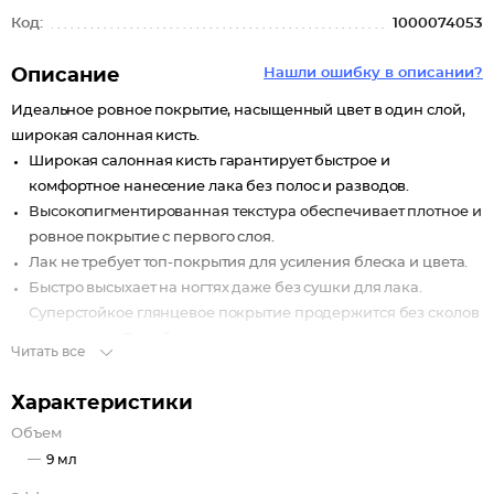
Код:
1000074053
Описание
Нашли ошибку в описании?
Идеальное ровное покрытие, насыщенный цвет в один слой,
широкая салонная кисть.
Широкая салонная кисть гарантирует быстрое и
комфортное нанесение лака без полос и разводов.
Высокопигментированная текстура обеспечивает плотное и
ровное покрытие с первого слоя.
Лак не требует топ-покрытия для усиления блеска и цвета.
Быстро высыхает на ногтях даже без сушки для лака.
Суперстойкое глянцевое покрытие продержится без сколов
на ногтях до 5 дней.
Читать все
Цветовая палитра лака представлена как классическими
базовыми, так и трендовыми оттенками.
Характеристики
Безопасная формула «5FREE»: не содержит толуол,
Объем
формальдегид, формальдегидные смолы, камфору,
9 мл
дибутилфталат