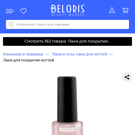
Распродажа
Акции
Новинки
Хит продаж
Все бренды
0-9
A
B
C
D
E
F
G
H
I
J
K
L
M
N
O
P
Q
R
S
T
U
V
W
Y
Z
А
Б
В
Д
З
И
М
О
К
Л
Н
П
Р
С
Т
У
Ф
Ч
Смотреть 362 товара: Лаки для покрытия...
Маникюр и педикюр
Лаки и гель-лаки для ногтей
Лаки для покрытия ногтей