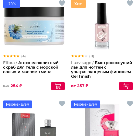
-70%
(4)
(11)
Elfora /
Антицеллюлитный
Luxvisage /
Быстросохнущий
скраб для тела с морской
лак для ногтей с
солью и маслом тмина
ультраглянцевым финишем
Gel finish
254 ₽
от 257 ₽
849
Рекомендуем
Рекомендуем