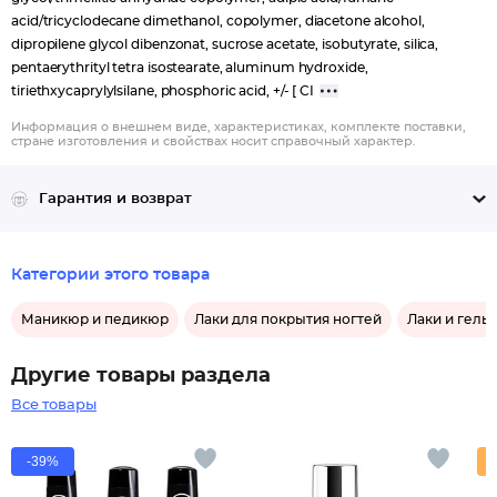
acid/tricyclodecane dimethanol, copolymer, diacetone alcohol,
dipropilene glycol dibenzonat, sucrose acetate, isobutyrate, silica,
pentaerythrityl tetra isostearate, aluminum hydroxide,
tiriethxycaprylylsilane, phosphoric acid, +/- [ CI
Информация о внешнем виде, характеристиках, комплекте поставки,
стране изготовления и свойствах носит справочный характер.
Гарантия и возврат
Категории этого товара
Маникюр и педикюр
Лаки для покрытия ногтей
Лаки и гель-
Другие товары раздела
Все товары
-39%