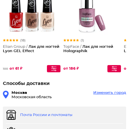
(18)
(1)
Elian Group /
Лак для ногтей
TopFace /
Лак для ногтей
El
Lyon GEL Effect
Holographik
Ly
от 61 ₽
от 186 ₽
от
100
Способы доставки
Москва
Изменить город
Московская область
Почта России и почтоматы