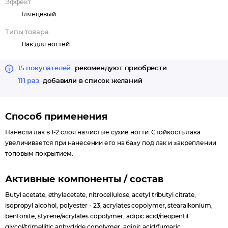
Эффект
Глянцевый
Типы товара
Лак для ногтей
15 покупателей
рекомендуют приобрести
111 раз
добавили в список желаний
Способ применения
Нанести лак в 1-2 слоя на чистые сухие ногти. Стойкость лака
увеличивается при нанесении его на базу под лак и закреплении
топовым покрытием.
Активные компоненты / состав
Butyl acetate, ethylacetate, nitrocellulose, acetyl tributyl citrate,
isopropyl alcohol, polyester - 23, acrylates copolymer, stearalkonium,
bentonite, styrene/acrylates copolymer, adipic acid/neopentil
glycol/trimellitic anhydride copolymer, adipic acid/fumaric