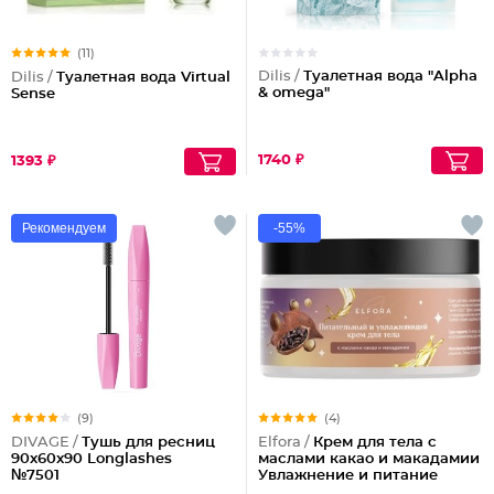
(11)
Dilis /
Туалетная вода "Alpha
Dilis /
Туалетная вода Virtual
& omega"
Sense
1740 ₽
1393 ₽
Рекомендуем
-55%
(9)
(4)
DIVAGE /
Тушь для ресниц
Elfora /
Крем для тела с
90x60x90 Longlashes
маслами какао и макадамии
№7501
Увлажнение и питание