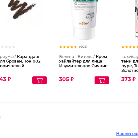
Каранда
(402)
риумф /
Карандаш
Белита - Витекс /
Крем-
Luxvisa
ля бровей, Тон 002
хайлайтер для лица
тени дл
оричневый
Изумительное Сияние
hype, Т
Золоти
43 ₽
305 ₽
373 ₽
1
Нашли ош