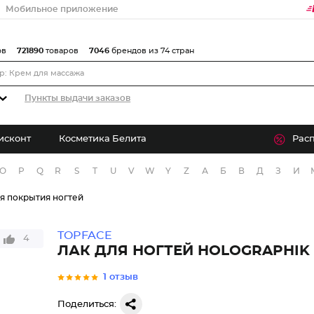
Мобильное приложение
ов
721890
товаров
7046
брендов из 74 стран
Пункты выдачи заказов
исконт
Косметика Белита
Рас
O
P
Q
R
S
T
U
V
W
Y
Z
А
Б
В
Д
З
И
я покрытия ногтей
TOPFACE
4
ЛАК ДЛЯ НОГТЕЙ HOLOGRAPHIK
1 отзыв
Поделиться: