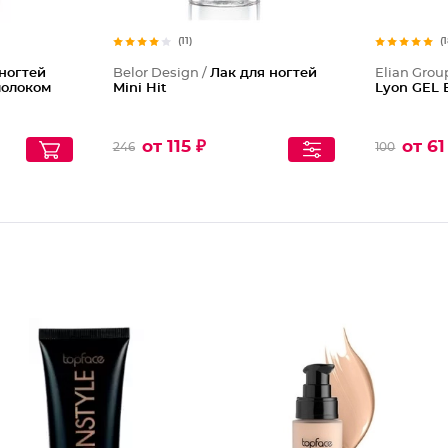
(11)
(
ногтей
Belor Design /
Лак для ногтей
Elian Grou
молоком
Mini Hit
Lyon GEL 
от 115 ₽
от 61
246
100