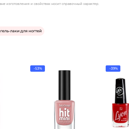
ане изготовления и свойствах носит справочный характер.
 гель-лаки для ногтей
-53%
-39%
Лак для