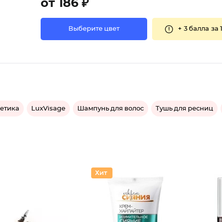
от 186 ₽
+
3 балла
за 
Выберите цвет
метика
LuxVisage
Шампунь для волос
Тушь для ресниц