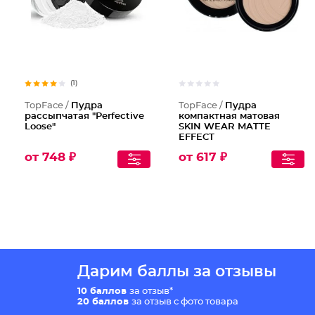
(1)
TopFace /
Пудра
TopFace /
Пудра
рассыпчатая "Perfective
компактная матовая
Loose"
SKIN WEAR MATTE
EFFECT
от 748 ₽
от 617 ₽
Дарим баллы за отзывы
10 баллов
за отзыв*
20 баллов
за отзыв с фото товара