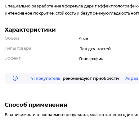
Специально разработанная формула дарит эффект голографик-
интенсивное покрытие, стойкость и безупречную гладкость ног
Характеристики
Объем
9 мл
Типы товара
Лак для ногтей
Эффект
Голографик
41 покупатель
рекомендуют приобрести
76 раз
Способ применения
В зависимости от желаемого результата, можно нанести один ил