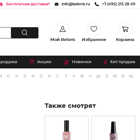
Бесплатная доставка*
info@beloris.ru
+7 (495) 215 28 49
Мой Beloris
Избранное
Корзина
продажа
Акции
Новинки
Хит продаж
М
О
К
Л
Н
П
Р
С
Т
У
Ф
Ч
Ш
Э
Ю
Я
№
Также смотрят