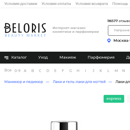
Условия доставки
Условия оплаты
Условия возврата
Помощь
116577
отзыв
Интернет-магазин
косметики и парфюмерии
Москва
Каталог
Уход
Макияж
Парфюмерия
Д
Все бренды
0-9
A
B
C
D
E
F
G
H
I
J
K
L
M
N
Маникюр и педикюр
Лаки и гель-лаки для ногтей
Лаки дл
express