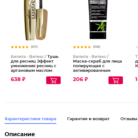
(127)
(158)
Белита - Витекс /
Тушь
Белита - Витекс /
Т
для ресниц Эффект
Маска-скраб для лица
д
умножения ресниц с
полирующая с
К
аргановым маслом
активированным
бамбуковым углем
638 ₽
206 ₽
1
Black Clean
Характеристики товара
Гарантия и возврат
Отзывы
Описание