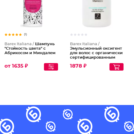
(1)
Barex Italiana /
Шампунь
Barex Italiana /
"Стойкость цвета" с
Эмульсионный оксигент
Абрикосом и Миндалем
для волос с органически
сертифицированным
аргановым маслом 2,1%
от 1635 ₽
1878 ₽