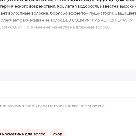
т термического воздействия. Крылатая водоросль известна высоки
ает волосяные волокна, борясь с эффектом пушистости. Защищае
. Облегчает расчесывание волос.БЕЗ СОДИУМ ЛАУРЕТ СУЛЬФАТА,
ИРОВАН.Применение: нанести на влажные волосы,
ане изготовления и свойствах носит справочный характер.
 косметика для волос
Уход