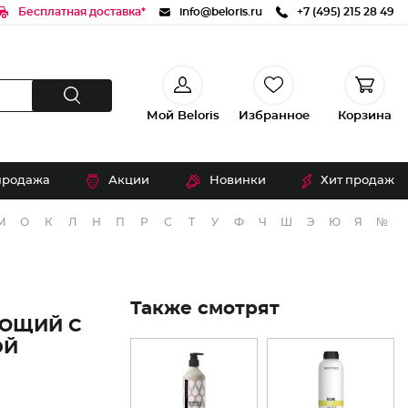
Бесплатная доставка*
info@beloris.ru
+7 (495) 215 28 49
Мой Beloris
Избранное
Корзина
продажа
Акции
Новинки
Хит продаж
М
О
К
Л
Н
П
Р
С
Т
У
Ф
Ч
Ш
Э
Ю
Я
№
Также смотрят
АЮЩИЙ С
ОЙ
Л