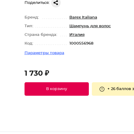
Поделиться:
Бренд:
Barex Italiana
Тип:
Шампунь для волос
Страна бренда:
Италия
Код:
1000556968
Параметры товара
1 730 ₽
+
26 баллов
з
В корзину