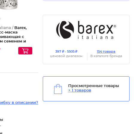
aliana /
Barex,
сс-маска
живающая с
м семенем и
ой водорослью
₽
e, 1000 мл
397 ₽ - 5505 ₽
154 товара
ценовой диапазон
В каталоге бренда
Просмотренные товары
+ 1 товаров
ибку в описании?
сы
т
ти