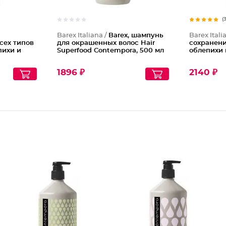
(
Barex Italiana /
Barex, шампунь
Barex Itali
сех типов
для окрашенных волос Hair
сохранени
пихи и
Superfood Contempora, 500 мл
облепихи 
1896 ₽
2140 ₽