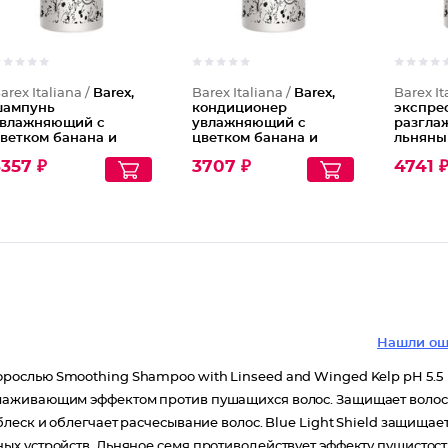
arex Italiana /
Barex,
Barex Italiana /
Barex,
Barex It
ампунь
кондиционер
экспре
влажняющий с
увлажняющий с
разгла
ветком банана и
цветком банана и
льняны
игантской
гигантской
крылат
357 ₽
3707 ₽
4741 
одорослью Joc Care
водорослью Joc Care
Joc Car
Re-hydra", 1000 мл
“re-hydra”, 1000 мл
Нашли ош
ослью Smoothing Shampoo with Linseed and Winged Kelp pH 5.5
глаживающим эффектом против пушащихся волос. Защищает воло
леск и облегчает расчесывание волос. Blue Light Shield защищае
ых устройств. Льняное семя противодействует эффекту пушистос