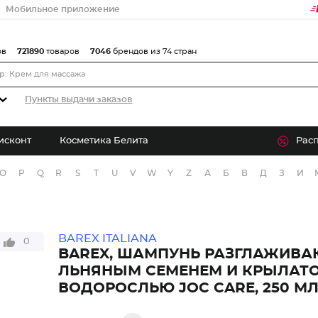
Мобильное приложение
ов
721890
товаров
7046
брендов из 74 стран
Пункты выдачи заказов
исконт
Косметика Белита
Рас
O
P
Q
R
S
T
U
V
W
Y
Z
А
Б
В
Д
З
И
BAREX ITALIANA
0
BAREX, ШАМПУНЬ РАЗГЛАЖИВ
ЛЬНЯНЫМ СЕМЕНЕМ И КРЫЛАТ
ВОДОРОСЛЬЮ JOC CARE, 250 М