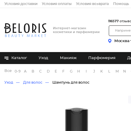
Условия доставки
Условия оплаты
Условия возврата
Помощь
116577
отзыв
Интернет-магазин
косметики и парфюмерии
Москва
Каталог
Уход
Макияж
Парфюмерия
Д
Все бренды
0-9
A
B
C
D
E
F
G
H
I
J
K
L
M
N
Уход
Для волос
Шампунь для волос