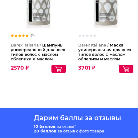
(3)
Barex Italiana /
Шампунь
Barex Italiana /
Маска
универсальный для всех
универсальная для всех
типов волос с маслом
типов волос с маслом
облепихи и маслом
облепихи и маслом
маракуйи
маракуйи
2570 ₽
3701 ₽
Дарим баллы за отзывы
10 баллов
за отзыв*
20 баллов
за отзыв с фото товара