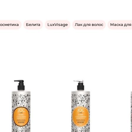
косметика
Белита
LuxVisage
Лак для волос
Маска для