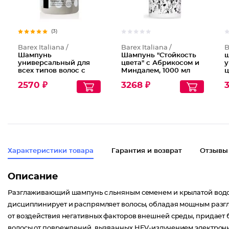
(3)
Barex Italiana /
Barex Italiana /
B
Шампунь
Шампунь "Стойкость
ш
универсальный для
цвета" с Абрикосом и
у
всех типов волос с
Миндалем, 1000 мл
ц
маслом облепихи и
г
2570 ₽
3268 ₽
3
маслом маракуйи
в
"
Характеристики товара
Гарантия и возврат
Отзывы
Описание
Разглаживающий шампунь с льняным семенем и крылатой водор
дисциплинирует и распрямляет волосы, обладая мощным раз
от воздействия негативных факторов внешней среды, придает б
волосы от повреждений, вызванных HEV-излучением электронн