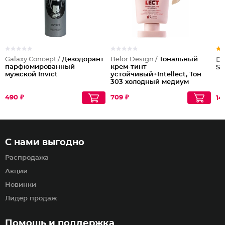
Galaxy Concept /
Дезодорант
Belor Design /
Тональный
Dil
парфюмированный
крем-тинт
St
мужской Invict
устойчивый+Intellect, Тон
303 холодный медиум
490 ₽
709 ₽
14
С нами выгодно
Распродажа
Акции
Новинки
Лидер продаж
Помощь и поддержка