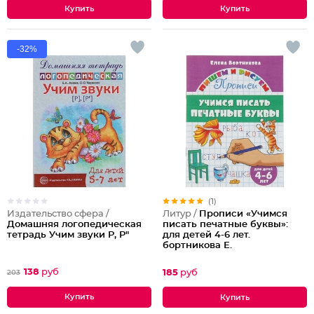
-32%
(1)
Издательство сфера /
Литур /
Прописи «Учимся
Домашняя логопедическая
писать печатные буквы»:
тетрадь Учим звуки Р, Р"
для детей 4-6 лет.
бортникова Е.
138
руб
185
руб
203