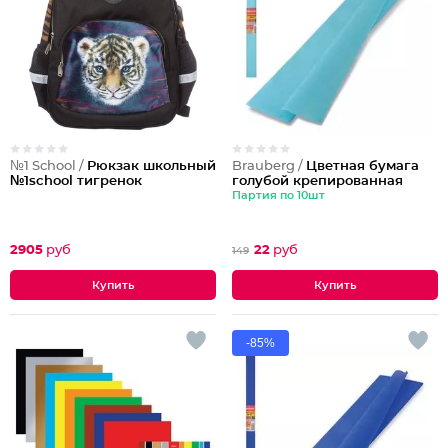
№1 School /
Рюкзак школьный
Brauberg /
Цветная бумага
№1school тигренок
голубой крепированная
Партия по 10шт
2905
руб
22
руб
149
-85%