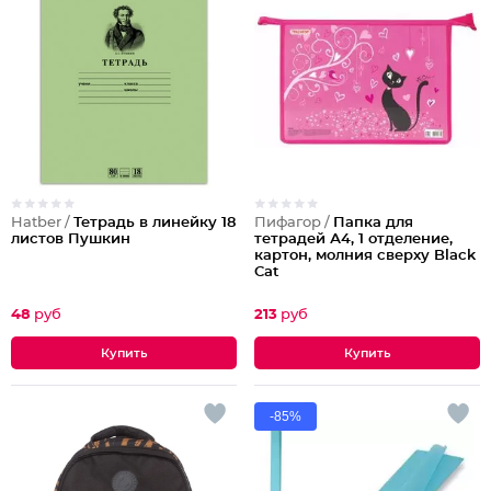
Hatber /
Тетрадь в линейку 18
Пифагор /
Папка для
листов Пушкин
тетрадей А4, 1 отделение,
картон, молния сверху Black
Cat
48
руб
213
руб
-85%