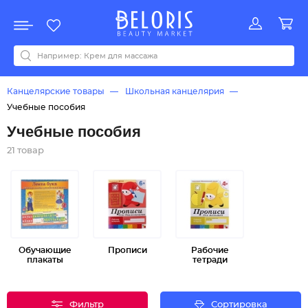
Распродажа
Акции
Новинки
Хит продаж
Все бренды
0-9
A
B
C
D
E
F
G
H
I
J
K
L
M
N
O
P
Q
R
S
T
U
V
W
Y
Z
А
Б
В
Д
З
И
М
О
К
Л
Н
П
Р
С
Т
У
Ф
Ч
Канцелярские товары
Школьная канцелярия
Учебные пособия
Учебные пособия
21 товар
Обучающие
Прописи
Рабочие
плакаты
тетради
Фильтр
Сортировка