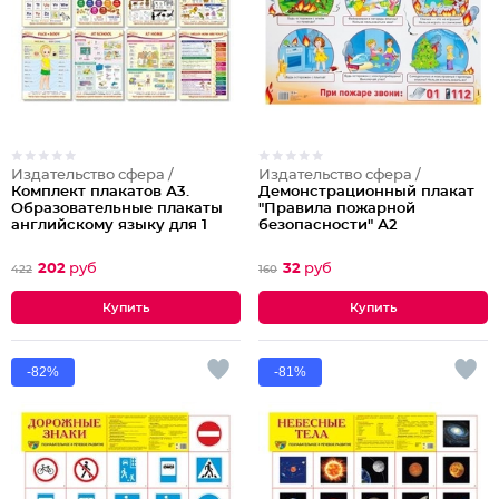
Издательство сфера /
Издательство сфера /
Комплект плакатов А3.
Демонстрационный плакат
Образовательные плакаты
"Правила пожарной
английскому языку для 1
безопасности" А2
класса
202
руб
32
руб
422
160
-82%
-81%