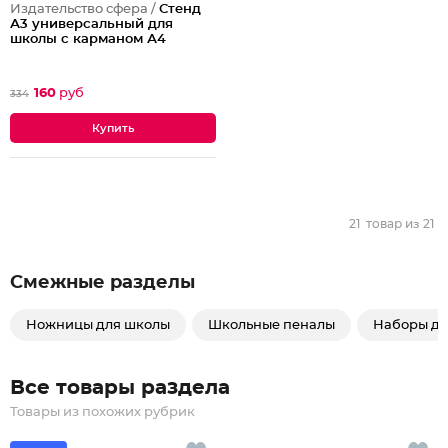
Издательство сфера /
Стенд
А3 универсальный для
школы с карманом А4
160
руб
334
21
товар из
21
Смежные разделы
Ножницы для школы
Школьные пеналы
Наборы дл
Все товары раздела
Товары из похожих рубрик