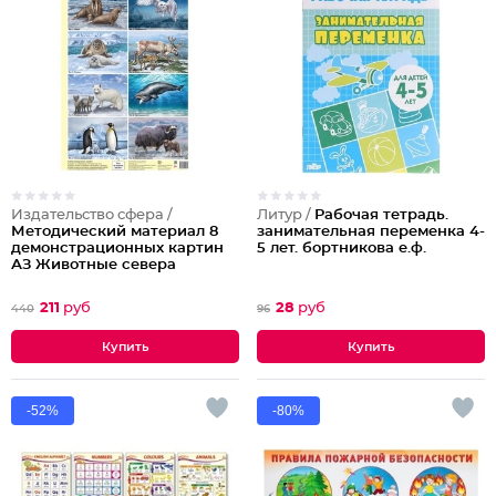
Издательство сфера /
Литур /
Рабочая тетрадь.
Методический материал 8
занимательная переменка 4-
демонстрационных картин
5 лет. бортникова е.ф.
АЗ Животные севера
211
руб
28
руб
440
96
-52%
-80%