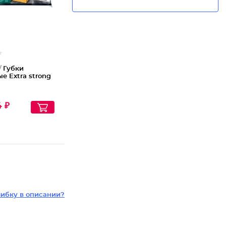
/
Губки
е Extra strong
4 ₽
ибку в описании?