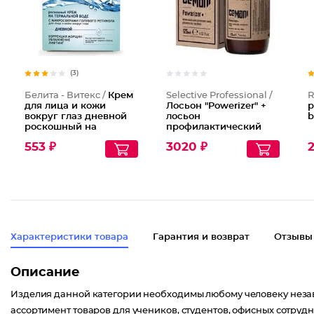
(3)
Белита - Витекс /
Крем
Selective Professional /
R
для лица и кожи
Лосьон "Powerizer" +
р
вокруг глаз дневной
лосьон
b
роскошный на
профилактический
термальной воде с
против выдения волос
553 ₽
3020 ₽
2
микросферами
голубого ретинола
Blue Therm
Характеристики товара
Гарантия и возврат
Отзывы
Описание
Изделия данной категории необходимы любому человеку незав
ассортимент товаров для учеников, студентов, офисных сотрудн