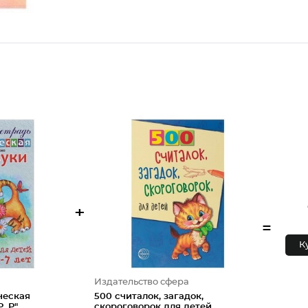
+
=
К
Издательство сфера
ческая
500 считалок, загадок,
, Р"
скороговорок для детей