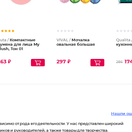
uta /
Компактные
VIVAL /
Мочалка
Qualita 
умяна для лица My
овальная большая
кухонны
lush, Тон 01
63 ₽
297 ₽
17
286
Нашли ош
исимо от рода его деятельности. У нас представлен широкий
иков и руководителей, а также товары для творчества.