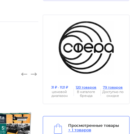
31 ₽ - 1121 ₽
120 товаров
79 товаров
ценовой
В каталоге
Доступно по
диапазон
бренда
скидке
Просмотренные товары
+ 1 товаров