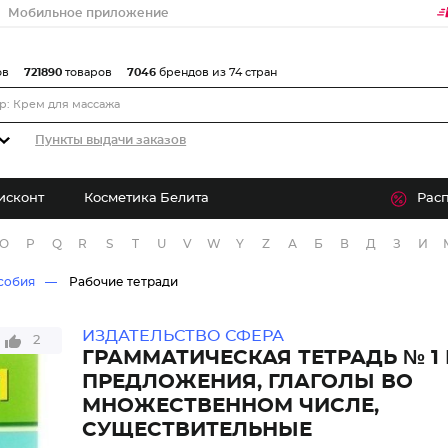
Мобильное приложение
ов
721890
товаров
7046
брендов из 74 стран
Пункты выдачи заказов
исконт
Косметика Белита
Рас
O
P
Q
R
S
T
U
V
W
Y
Z
А
Б
В
Д
З
И
собия
Рабочие тетради
ИЗДАТЕЛЬСТВО СФЕРА
2
ГРАММАТИЧЕСКАЯ ТЕТРАДЬ № 1
ПРЕДЛОЖЕНИЯ, ГЛАГОЛЫ ВО
МНОЖЕСТВЕННОМ ЧИСЛЕ,
СУЩЕСТВИТЕЛЬНЫЕ