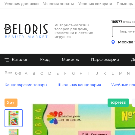
Условия доставки
Условия оплаты
Условия возврата
Помощь
116577
отзыв
Интернет-магазин
товаров для дома,
косметики и детских
игрушек
Москва
Каталог
Уход
Макияж
Парфюмерия
Д
Все бренды
0-9
A
B
C
D
E
F
G
H
I
J
K
L
M
N
Канцелярские товары
Школьная канцелярия
Учебные по
express