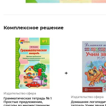
Комплексное решение
+
Издательство сфера
Издательство сфера
Грамматическая тетрадь № 1
Простые предложения,
Домашняя логопеди
глаголы во множественном
тетрадь Учим звуки Р