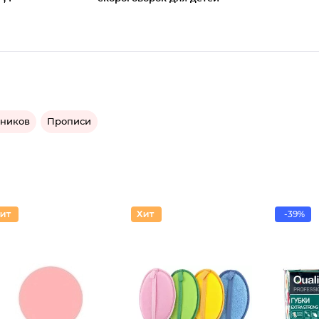
ьников
Прописи
-39%
Компакт