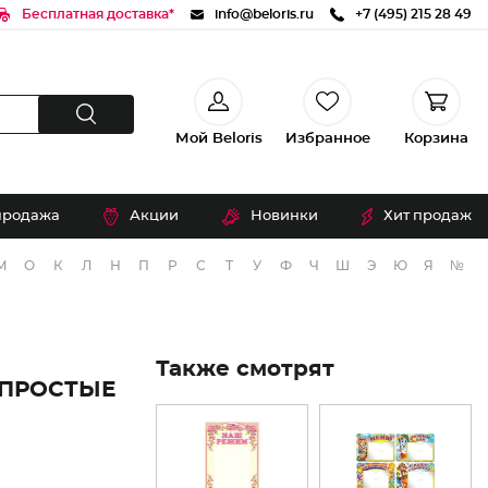
Бесплатная доставка*
info@beloris.ru
+7 (495) 215 28 49
Мой Beloris
Избранное
Корзина
продажа
Акции
Новинки
Хит продаж
М
О
К
Л
Н
П
Р
С
Т
У
Ф
Ч
Ш
Э
Ю
Я
№
Также смотрят
 ПРОСТЫЕ