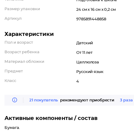
Подготовка к школе
Размер упаковки
24 см x 16 см x 0,2 см
Артикул
9785891448858
Характеристики
Пол и возраст
Детский
Возраст ребенка
От 11 лет
Материал обложки
Целлюлоза
Предмет
Русский язык
Класс
4
21 покупатель
рекомендуют приобрести
3 раза
Активные компоненты / состав
Бумага.