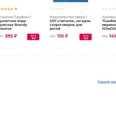
(1)
озитив Парфюм /
Издательство сфера /
Камтекс
уалетная вода
500 считалок, загадок,
"Бамби
ужская Brandy
скороговорок для
мерино
eserve
детей
150м/50
395 ₽
110 ₽
141
77
230
336
Нашли ош