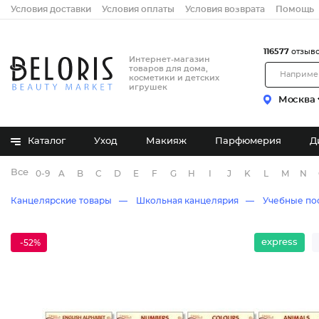
Условия доставки
Условия оплаты
Условия возврата
Помощь
116577
отзыв
Интернет-магазин
товаров для дома,
косметики и детских
игрушек
Москва
Каталог
Уход
Макияж
Парфюмерия
Д
Все бренды
0-9
A
B
C
D
E
F
G
H
I
J
K
L
M
N
Канцелярские товары
Школьная канцелярия
Учебные по
express
-52%