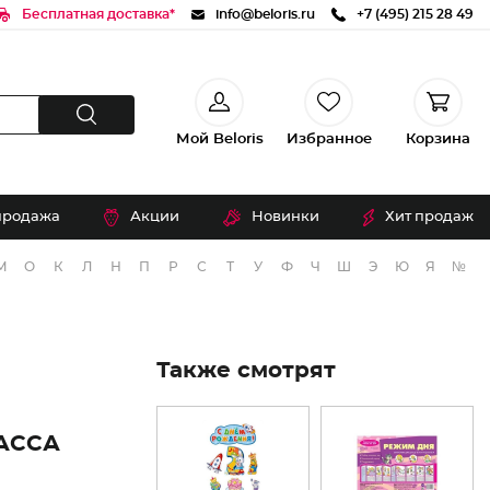
Бесплатная доставка*
info@beloris.ru
+7 (495) 215 28 49
Мой Beloris
Избранное
Корзина
продажа
Акции
Новинки
Хит продаж
М
О
К
Л
Н
П
Р
С
Т
У
Ф
Ч
Ш
Э
Ю
Я
№
Также смотрят
АССА