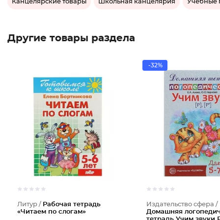
Канцелярские товары
Школьная канцелярия
Учебные 
Другие товары раздела
-32%
Литур /
Рабочая тетрадь
Издательство сфера /
«Читаем по слогам»
Домашняя логопеди
тетрадь Учим звуки Р