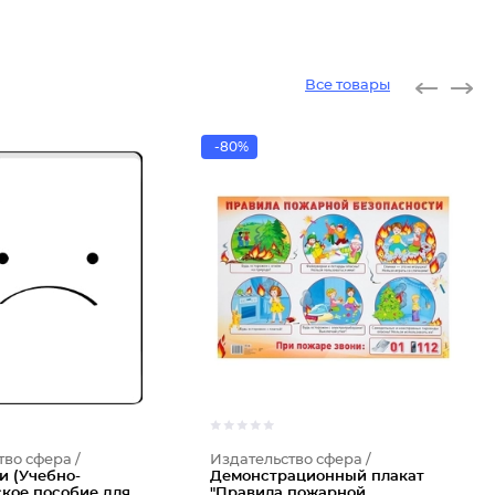
Все товары
-80%
тво сфера /
Издательство сфера /
и (Учебно-
Демонстрационный плакат
кое пособие для
"Правила пожарной