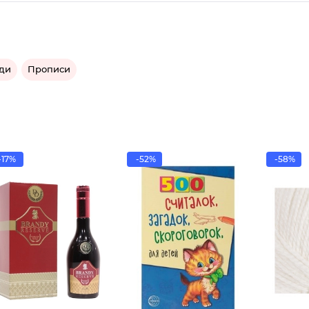
ади
Прописи
-17%
-52%
-58%