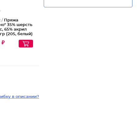
 /
Пряжа
но" 35% шерсть
с, 65% акрил
гр (205, белый)
 ₽
ибку в описании?