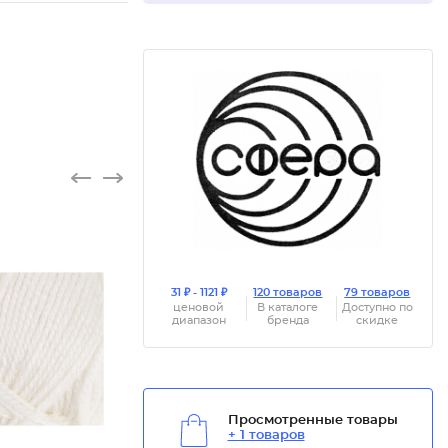
31 ₽ - 1121 ₽
120 товаров
79 товаров
ценовой
В каталоге
Доступно по
диапазон
бренда
скидке
Просмотренные товары
+ 1 товаров