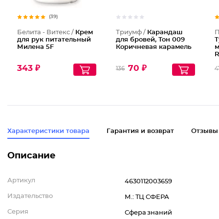
(39)
Белита - Витекс /
Крем
Триумф /
Карандаш
П
для рук питательный
для бровей, Тон 009
Т
Милена 5F
Коричневая карамель
м
R
343 ₽
70 ₽
136
4
Характеристики товара
Гарантия и возврат
Отзывы
Описание
Артикул
4630112003659
Издательство
М.: ТЦ СФЕРА
Серия
Сфера знаний