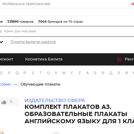
Мобильное приложение
ов
721890
товаров
7046
брендов из 74 стран
Пункты выдачи заказов
исконт
Косметика Белита
Рас
O
P
Q
R
S
T
U
V
W
Y
Z
А
Б
В
Д
З
И
собия
Обучающие плакаты
ИЗДАТЕЛЬСТВО СФЕРА
0
КОМПЛЕКТ ПЛАКАТОВ А3.
ОБРАЗОВАТЕЛЬНЫЕ ПЛАКАТЫ
АНГЛИЙСКОМУ ЯЗЫКУ ДЛЯ 1 КЛ