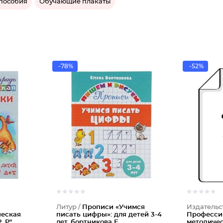
пособия
Обучающие плакаты
-78%
-52%
Литур /
Прописи «Учимся
Издательс
ческая
писать цифры»: для детей 3-4
Професси
, Р"
лет. бортникова Е.
методичес