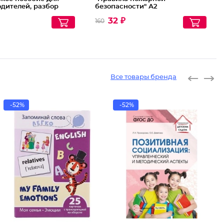
одителей, разбор
безопасности" А2
тем, комплексный
32 ₽
160
екомендации)
Все товары бренда
-52%
-52%