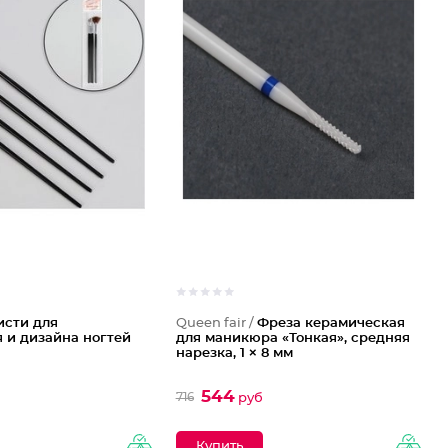
исти для
Queen fair /
Фреза керамическая
 и дизайна ногтей
для маникюра «Тонкая», средняя
нарезка, 1 × 8 мм
544
716
руб