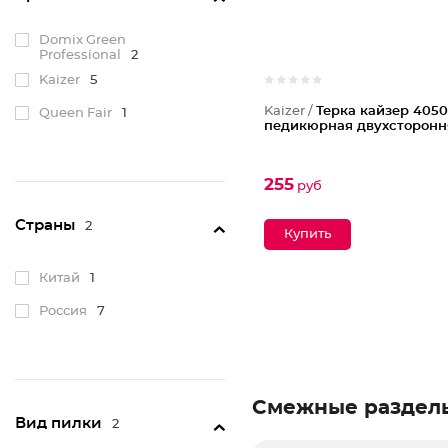
Domix Green
Professional
2
Kaizer
5
Kaizer /
Терка кайзер 4050
Queen Fair
1
педикюрная двухсторонн
255
руб
Страны
2
Китай
1
Россия
7
Смежные раздел
Вид пилки
2