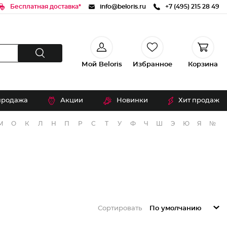
Бесплатная доставка*
info@beloris.ru
+7 (495) 215 28 49
Мой Beloris
Избранное
Корзина
продажа
Акции
Новинки
Хит продаж
М
О
К
Л
Н
П
Р
С
Т
У
Ф
Ч
Ш
Э
Ю
Я
№
Сортировать
По умолчанию