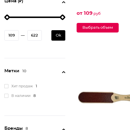
Цена (₽)
от 109
руб
Выбрать объем
—
Ok
Метки
10
Хит продаж
1
В наличии
8
Бренды
8