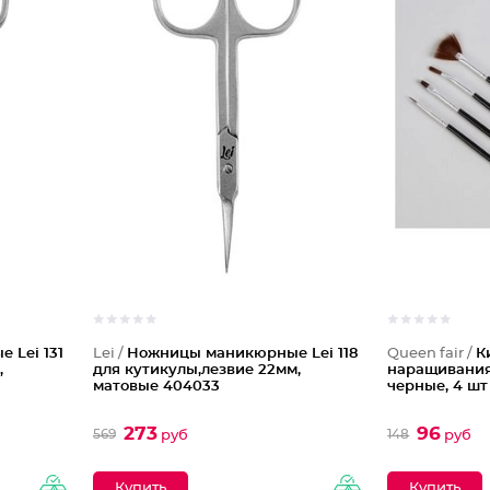
 Lei 131
Lei /
Ножницы маникюрные Lei 118
Queen fair /
К
,
для кутикулы,лезвие 22мм,
наращивания
матовые 404033
черные, 4 шт
273
96
569
148
руб
руб