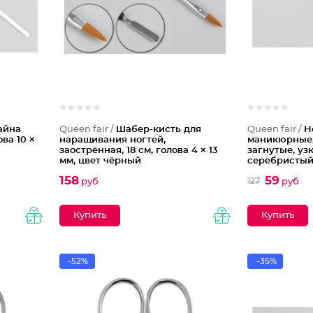
айна
Queen fair /
Шабер-кисть для
Queen fair /
Н
ова 10 ×
наращивания ногтей,
маникюрные,
заострённая, 18 см, голова 4 × 13
загнутые, узк
мм, цвет чёрный
серебристы
158
59
127
руб
руб
-52%
-35%