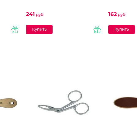
241
162
руб
руб