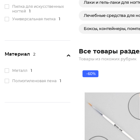
Лаки и гель-лаки для ногт
Пилка для искусственных
ногтей
1
Лечебные средства для но
Универсальная пилка
1
Боксы, контейнеры, помп
Все товары разде
Материал
2
Товары из похожих рубрик
Металл
1
-60%
Полиэтиленовая пена
1