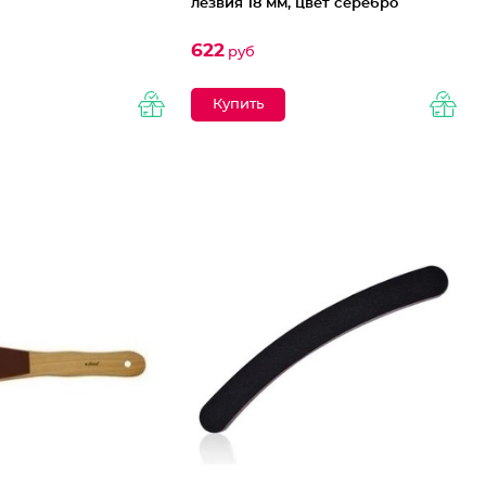
лезвия 18 мм, цвет серебро
622
руб