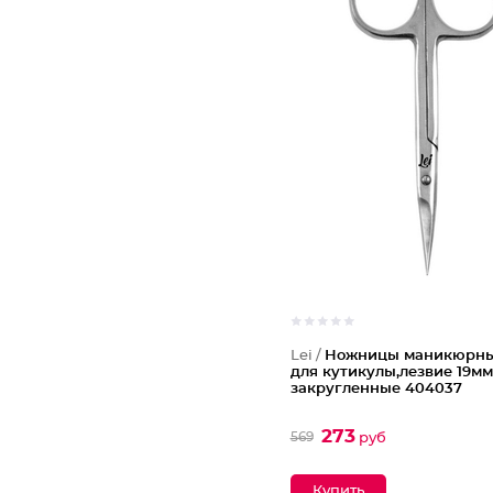
Lei /
Ножницы маникюрные
для кутикулы,лезвие 19мм
закругленные 404037
273
569
руб