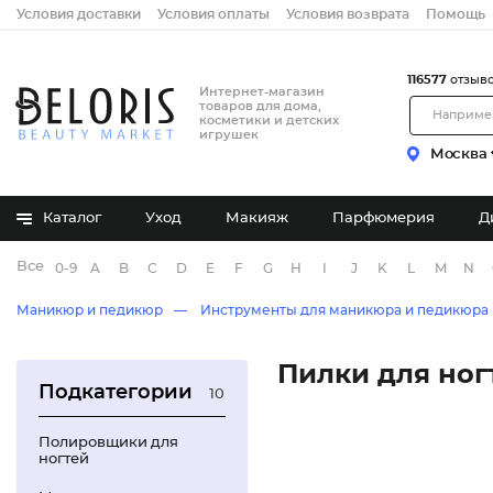
Условия доставки
Условия оплаты
Условия возврата
Помощь
116577
отзыв
Интернет-магазин
товаров для дома,
косметики и детских
игрушек
Москва
Каталог
Уход
Макияж
Парфюмерия
Д
Все бренды
0-9
A
B
C
D
E
F
G
H
I
J
K
L
M
N
Маникюр и педикюр
Инструменты для маникюра и педикюра
Пилки для ног
Подкатегории
10
Полировщики для
ногтей