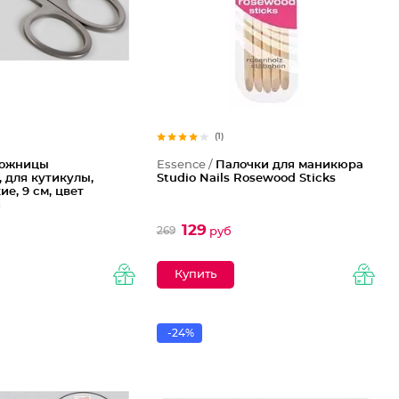
(1)
ожницы
Essence /
Палочки для маникюра
 для кутикулы,
Studio Nails Rosewood Sticks
ие, 9 см, цвет
й
129
269
руб
-24%