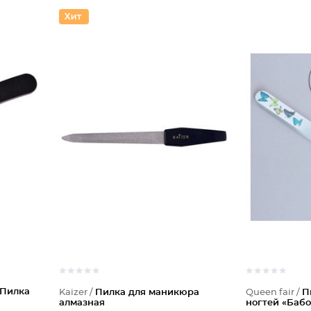
Пилка
Kaizer /
Пилка для маникюра
Queen fair /
П
алмазная
ногтей «Бабо