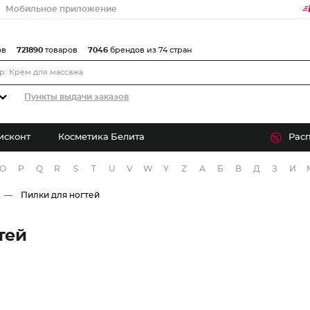
Мобильное приложение
ов
721890
товаров
7046
брендов из 74 стран
Пункты выдачи заказов
исконт
Косметика Белита
Рас
O
P
Q
R
S
T
U
V
W
Y
Z
А
Б
В
Д
З
И
Пилки для ногтей
тей