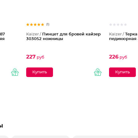
(1)
87
Kaizer /
Пинцет для бровей кайзер
Kaizer /
Терка
яя
303052 ножницы
педикюрная 
227
226
руб
руб
ы