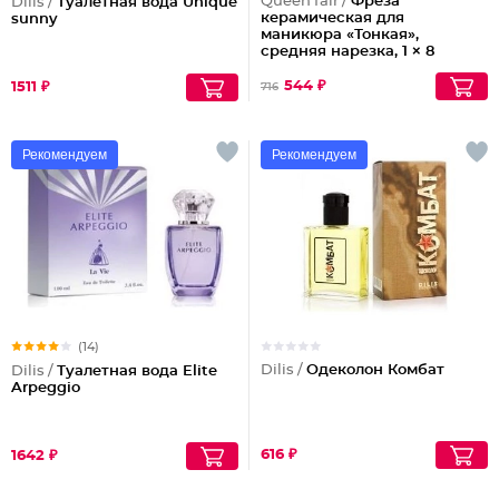
Queen fair /
Фреза
Dilis /
Туалетная вода Unique
керамическая для
sunny
маникюра «Тонкая»,
средняя нарезка, 1 × 8
мм
544 ₽
1511 ₽
716
Рекомендуем
Рекомендуем
(14)
Dilis /
Одеколон Комбат
Dilis /
Туалетная вода Elite
Arpeggio
616 ₽
1642 ₽