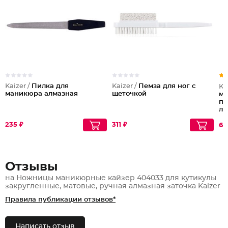
Kaizer /
Пилка для
Kaizer /
Пемза для ног с
Ka
маникюра алмазная
щеточкой
ма
пр
ле
се
235 ₽
311 ₽
62
Отзывы
на Ножницы маникюрные кайзер 404033 для кутикулы
закругленные, матовые, ручная алмазная заточка Kaizer
Правила публикации отзывов*
Написать отзыв