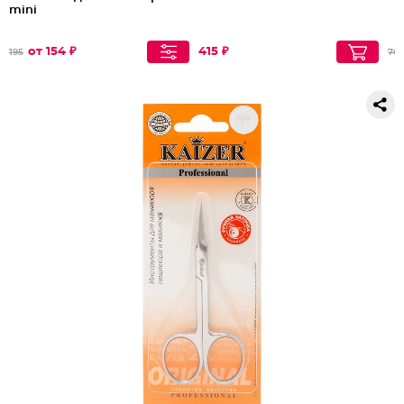
mini
от 154 ₽
415 ₽
195
762