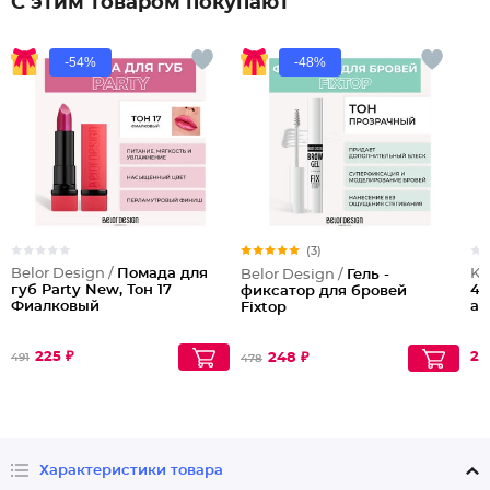
С этим товаром покупают
-54%
-48%
(3)
Belor Design /
Помада для
Ka
Belor Design /
Гель -
губ Party New, Тон 17
40
фиксатор для бровей
Фиалковый
аб
Fixtop
225 ₽
22
248 ₽
491
478
Характеристики товара