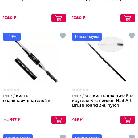
1380 ₽
1380 ₽
-19%
Рекомендуем
PNB /
Кисть
PNB /
3D. Кисть для дизайна
овальная+шпатель 2в1
круглая 3-s, нейлон Nail Art
Brush round 3-s, nylon
617 ₽
415 ₽
762