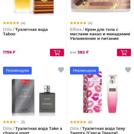
(4)
(4)
Dilis /
Туалетная вода
Elfora /
Крем для тела с
Taboo
маслами какао и макадамии
Увлажнение и питание
1759 ₽
382 ₽
849
Рекомендуем
Рекомендуем
(5)
(6)
Dilis /
Туалетная вода Take a
Dilis /
Туалетная вода Sexy
chance sport
Twenty (Секси Твенти)