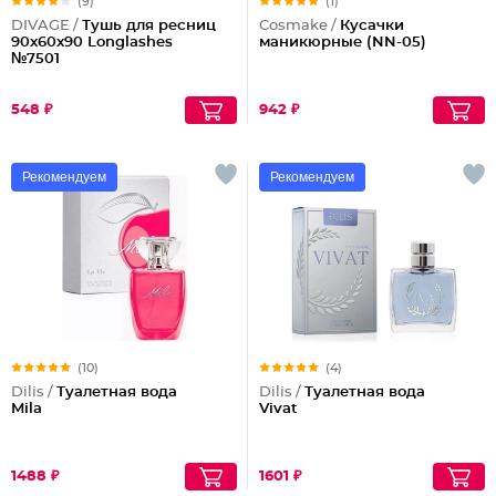
(9)
(1)
DIVAGE /
Тушь для ресниц
Cosmake /
Кусачки
90x60x90 Longlashes
маникюрные (NN-05)
№7501
548 ₽
942 ₽
Рекомендуем
Рекомендуем
(10)
(4)
Dilis /
Туалетная вода
Dilis /
Туалетная вода
Mila
Vivat
1488 ₽
1601 ₽