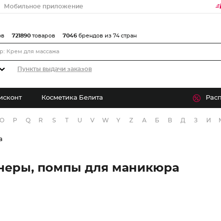
Мобильное приложение
ов
721890
товаров
7046
брендов из 74 стран
Пункты выдачи заказов
исконт
Косметика Белита
Рас
O
P
Q
R
S
T
U
V
W
Y
Z
А
Б
В
Д
З
И
а
неры, помпы для маникюра