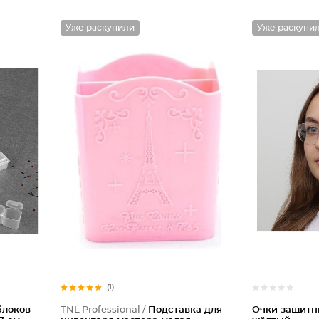
Уже раскупили
Уже раскупи
(1)
блоков
TNL Professional /
Подставка для
Очки защитны