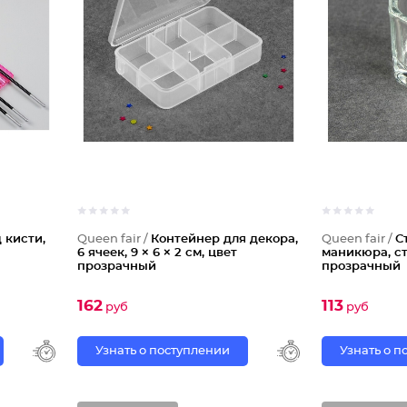
 кисти,
Queen fair /
Контейнер для декора,
Queen fair /
С
6 ячеек, 9 × 6 × 2 см, цвет
маникюра, с
прозрачный
прозрачный
162
113
руб
руб
Узнать о поступлении
Узнать о 