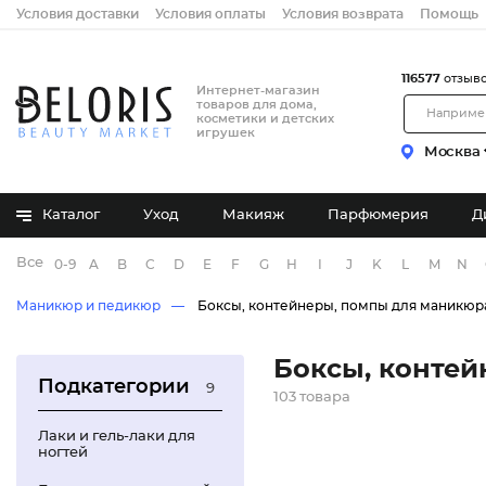
Условия доставки
Условия оплаты
Условия возврата
Помощь
116577
отзыв
Интернет-магазин
товаров для дома,
косметики и детских
игрушек
Москва
Каталог
Уход
Макияж
Парфюмерия
Д
Все бренды
0-9
A
B
C
D
E
F
G
H
I
J
K
L
M
N
Маникюр и педикюр
Боксы, контейнеры, помпы для маникюр
Боксы, контей
Подкатегории
9
103 товара
Лаки и гель-лаки для
ногтей