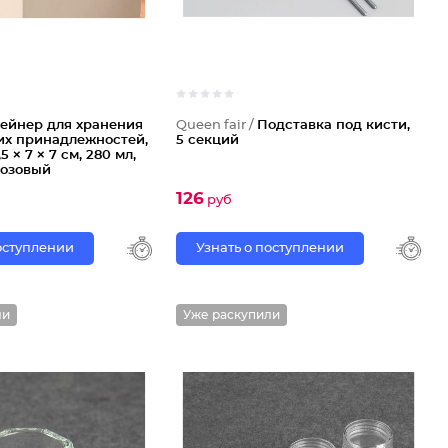
ейнер для хранения
Queen fair /
Подставка под кисти,
их принадлежностей,
5 секций
5 × 7 × 7 см, 280 мл,
розовый
126
руб
поступлении
Узнать о поступлении
ли
Уже раскупили