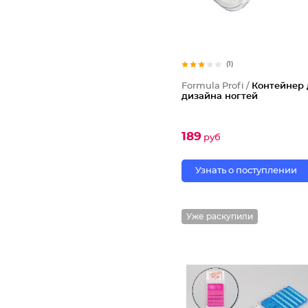
(1)
Formula Profi /
Контейнер 
дизайна ногтей
189
руб
Узнать о поступлении
Уже раскупили