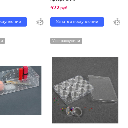
472
руб
поступлении
Узнать о поступлении
ли
Уже раскупили