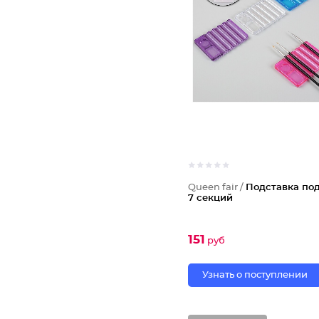
Queen fair /
Подставка под
7 секций
151
руб
Узнать о поступлении