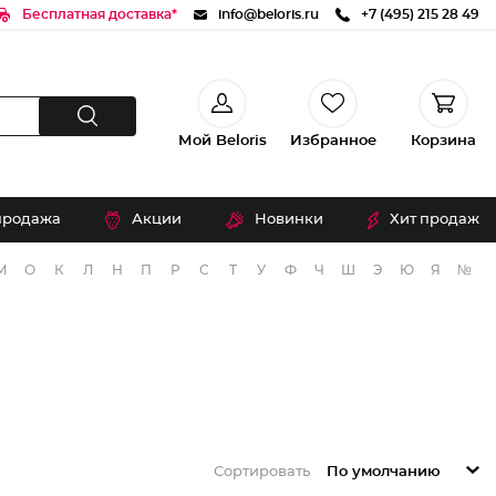
Бесплатная доставка*
info@beloris.ru
+7 (495) 215 28 49
Мой Beloris
Избранное
Корзина
продажа
Акции
Новинки
Хит продаж
М
О
К
Л
Н
П
Р
С
Т
У
Ф
Ч
Ш
Э
Ю
Я
№
Сортировать
По умолчанию