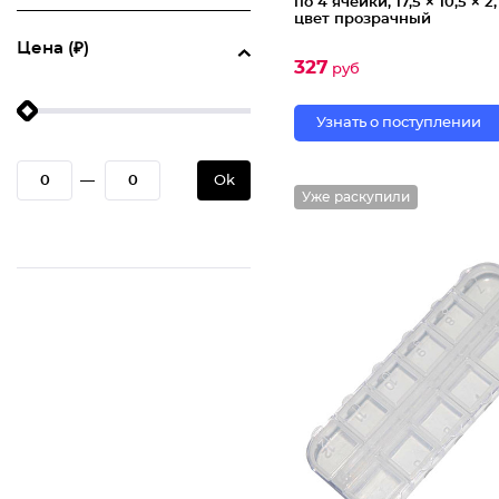
по 4 ячейки, 17,5 × 10,5 × 2,
цвет прозрачный
Цена (₽)
327
руб
Узнать о поступлении
—
Ok
Уже раскупили