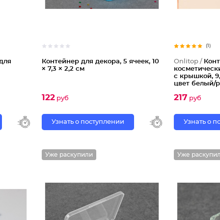
(1)
для
Контейнер для декора, 5 ячеек, 10
Onlitop /
Конт
× 7,3 × 2,2 см
косметическ
с крышкой, 9,
цвет белый/
122
217
руб
руб
Узнать о поступлении
Узнать о 
Уже раскупили
Уже раскупи