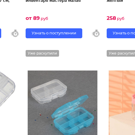
7 см,
инвентаря мастера малая
жёлтый
от 89
258
руб
руб
Узнать о поступлении
Узнать о 
Уже раскупили
Уже раскупи