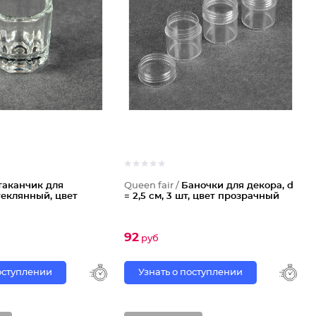
таканчик для
Queen fair /
Баночки для декора, d
теклянный, цвет
= 2,5 см, 3 шт, цвет прозрачный
92
руб
поступлении
Узнать о поступлении