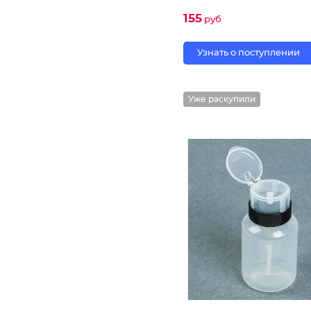
155
руб
Узнать о поступлении
Уже раскупили