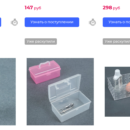
147
298
руб
руб
Узнать о поступлении
Узнать о 
Уже раскупили
Уже раскупи