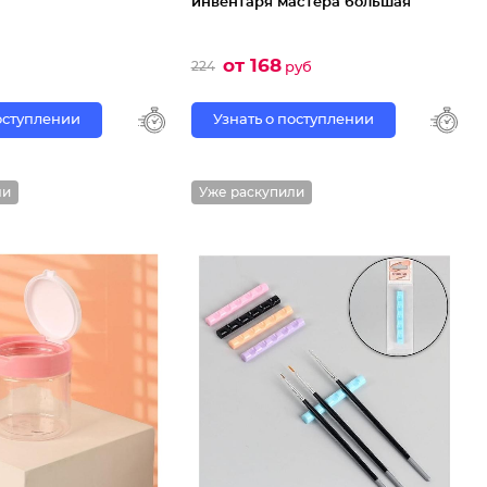
инвентаря мастера большая
от 168
224
руб
поступлении
Узнать о поступлении
ли
Уже раскупили