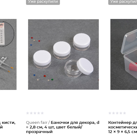
Уже раскупили
Уже раскупи
 кисти,
Queen fair /
Баночки для декора, d
Контейнер д
ый
= 2,8 см, 4 шт, цвет белый/
косметическ
прозрачный
12 × 9 × 6,5 