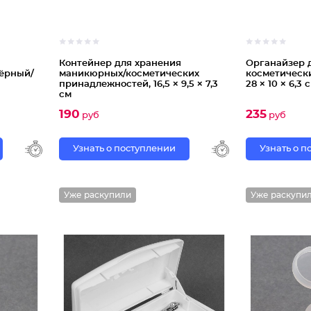
Контейнер для хранения
Органайзер 
чёрный/
маникюрных/косметических
косметическ
принадлежностей, 16,5 × 9,5 × 7,3
28 × 10 × 6,3
см
190
235
руб
руб
Узнать о поступлении
Узнать о 
Уже раскупили
Уже раскупи