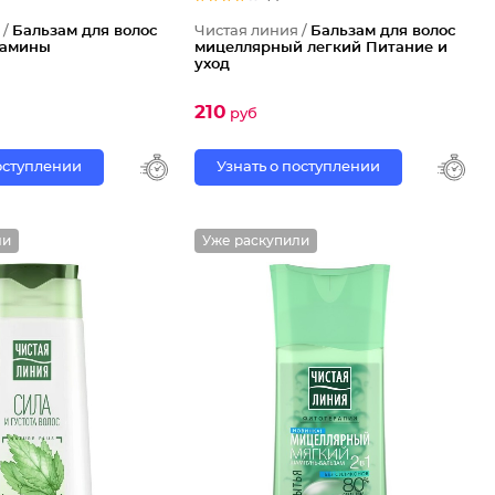
 /
Бальзам для волос
Чистая линия /
Бальзам для волос
тамины
мицеллярный легкий Питание и
уход
210
руб
поступлении
Узнать о поступлении
ли
Уже раскупили