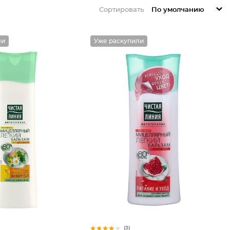
Сортировать
По умолчанию
ли
Уже раскупили
(3)