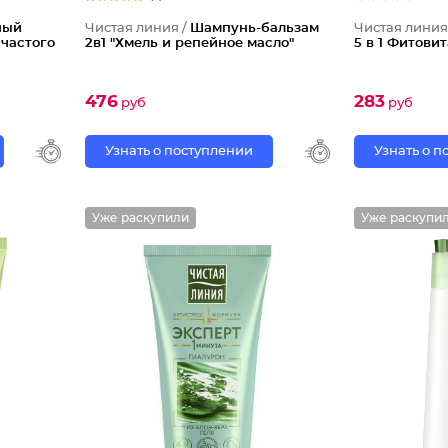
ный
Чистая линия /
Шампунь-бальзам
Чистая линия
 частого
2в1 "Хмель и репейное масло"
5 в 1 Фитови
476
283
руб
руб
Узнать о поступлении
Узнать о 
Уже раскупили
Уже раскупи