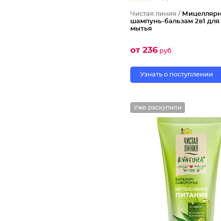
Чистая линия /
Мицелляр
шампунь-бальзам 2в1 для
мытья
от 236
руб
Узнать о поступлении
Уже раскупили