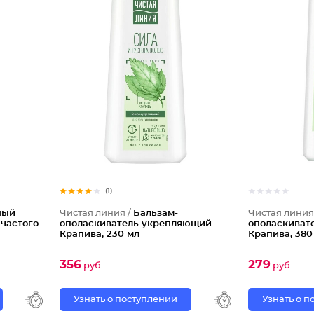
(1)
ный
Чистая линия /
Бальзам-
Чистая линия
 частого
ополаскиватель укрепляющий
ополаскиват
Крапива, 230 мл
Крапива, 380
356
279
руб
руб
Узнать о поступлении
Узнать о 