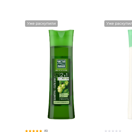
Уже раскупили
Уже раскупи
(6)