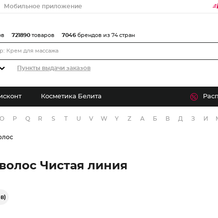
Мобильное приложение
ов
721890
товаров
7046
брендов из 74 стран
Пункты выдачи заказов
исконт
Косметика Белита
Рас
O
P
Q
R
S
T
U
V
W
Y
Z
А
Б
В
Д
З
И
олос
волос Чистая линия
в)