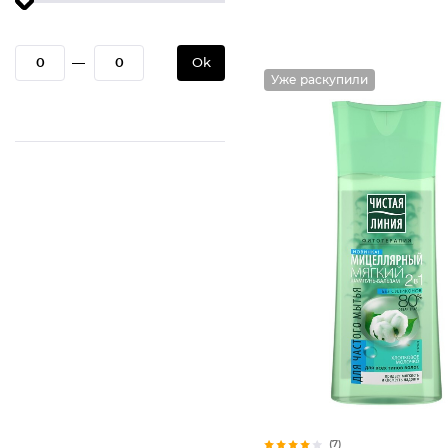
—
Ok
Уже раскупили
(7)