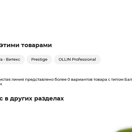
 этими товарами
а - Витекс
Prestige
OLLIN Professional
стая линия представлено более 0 вариантов товара с типом Баль
м.
с в других разделах