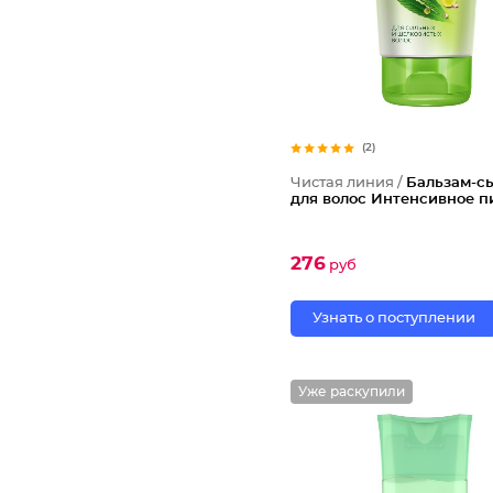
(2)
Чистая линия /
Бальзам-с
для волос Интенсивное п
276
руб
Узнать о поступлении
Уже раскупили