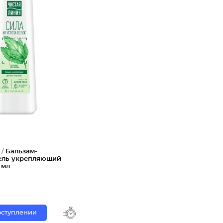
 /
Бальзам-
ель укрепляющий
 мл
поступлении