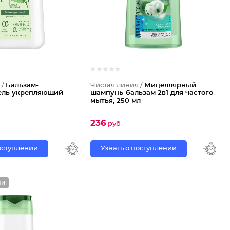
 /
Бальзам-
Чистая линия /
Мицеллярный
ель укрепляющий
шампунь-бальзам 2в1 для частого
мытья, 250 мл
236
руб
поступлении
Узнать о поступлении
ли