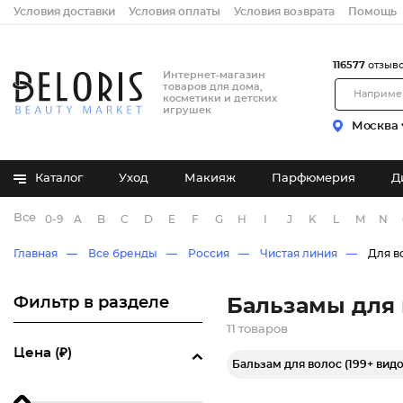
Условия доставки
Условия оплаты
Условия возврата
Помощь
116577
отзыв
Интернет-магазин
товаров для дома,
косметики и детских
игрушек
Москва
Каталог
Уход
Макияж
Парфюмерия
Д
Все бренды
0-9
A
B
C
D
E
F
G
H
I
J
K
L
M
N
Главная
Все бренды
Россия
Чистая линия
Для в
Фильтр в разделе
Бальзамы для 
11 товаров
Цена (₽)
Бальзам для волос (199+ видо