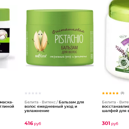
(3)
маска-
Белита - Витекс /
Бальзам для
Белита - Вите
 глиной
волос ежедневный уход и
восстанавли
увлажнение
шалфей для в
416
301
руб
руб