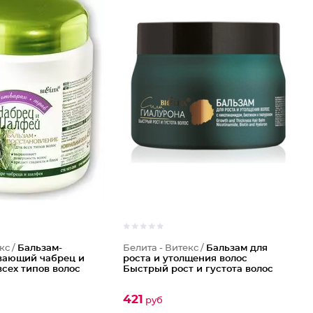
кс /
Бальзам-
Белита - Витекс /
Бальзам для
вающий чабрец и
роста и утолщения волос
сех типов волос
Быстрый рост и густота волос
421
руб