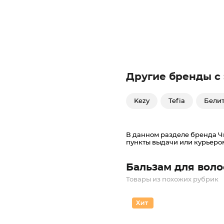
Другие бренды с
Kezy
Tefia
Белит
В данном разделе бренда Чи
пункты выдачи или курьеро
Бальзам для воло
Товары из похожих рубрик