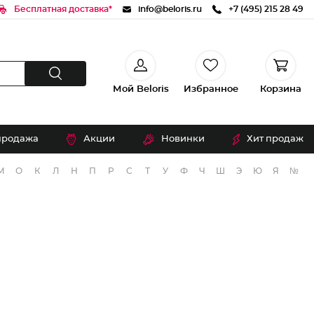
Бесплатная доставка*
info@beloris.ru
+7 (495) 215 28 49
Мой Beloris
Избранное
Корзина
продажа
Акции
Новинки
Хит продаж
М
О
К
Л
Н
П
Р
С
Т
У
Ф
Ч
Ш
Э
Ю
Я
№