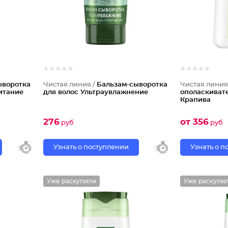
ыворотка
Чистая линия /
Бальзам-сыворотка
Чистая линия
итание
для волос Ультраувлажнение
ополаскиват
Крапива
276
от 356
руб
руб
Узнать о поступлении
Узнать о 
Уже раскупили
Уже раскупи