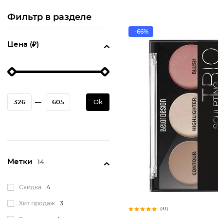
Фильтр в разделе
-66%
Цена (₽)
—
Ok
Метки
14
Скидка
4
Хит продаж
3
(31)