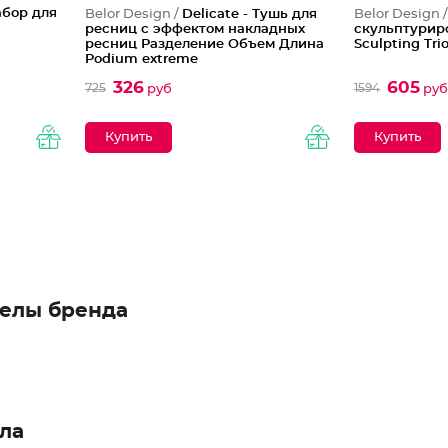
абор для
Belor Design /
Delicate - Тушь для
Belor Design 
ресниц с эффектом накладных
скульптурир
ресниц Разделение Объем Длина
Sculpting Tri
Podium extreme
326
605
725
1594
руб
ру
елы бренда
ла