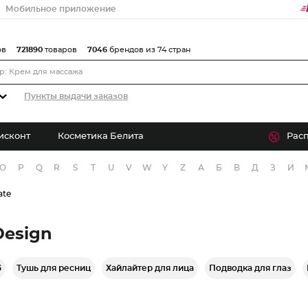
Мобильное приложение
ов
721890
товаров
7046
брендов из 74 стран
Пункты выдачи заказов
исконт
Косметика Белита
Рас
O
P
Q
R
S
T
U
V
W
Y
Z
А
Б
В
Д
З
И
ate
Design
б
Тушь для ресниц
Хайлайтер для лица
Подводка для глаз