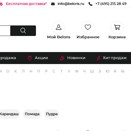
Бесплатная доставка*
info@beloris.ru
+7 (495) 215 28 49
Мой Beloris
Избранное
Корзина
продажа
Акции
Новинки
Хит продаж
М
О
К
Л
Н
П
Р
С
Т
У
Ф
Ч
Ш
Э
Ю
Я
№
Карандаш
Помада
Пудра