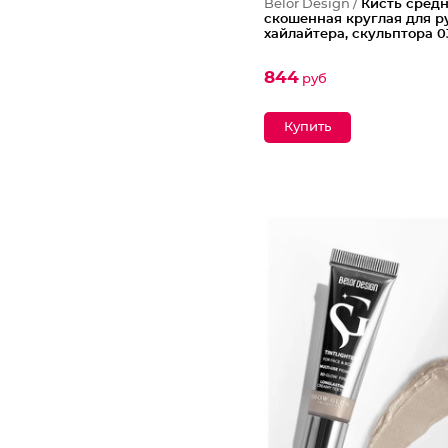
Belor Design /
Кисть сред
скошенная круглая для р
хайлайтера, скульптора 0
844
руб