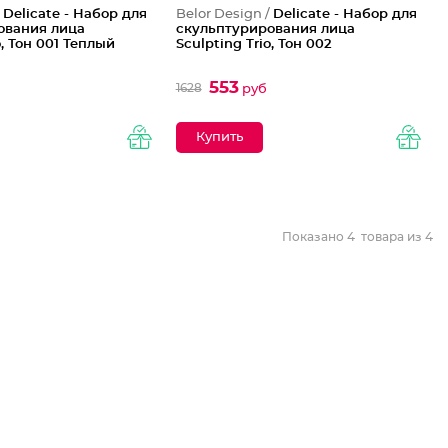
/
Delicate - Набор для
Belor Design /
Delicate - Набор для
ования лица
скульптурирования лица
о, Тон 001 Теплый
Sculpting Triо, Тон 002
553
1628
б
руб
Показано
4
товара из
4