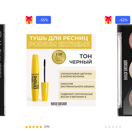
-55%
-62%
(39)