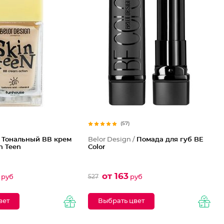
(57)
/
Тональный ВВ крем
Belor Design /
Помада для губ BE
n Teen
Color
от 163
527
руб
руб
вет
Выбрать цвет