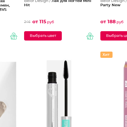
Belor Design /
Лак для ногтей Mini
Belor Design 
няя
Hit
Party New
умян,
3VS
от 115
от 188
246
руб
руб
Выбрать цвет
Выбрать ц