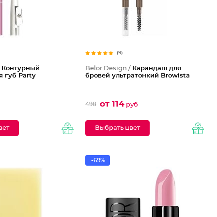
(9)
/
Контурный
Belor Design /
Карандаш для
 губ Party
бровей ультратонкий Browista
от 114
498
руб
вет
Выбрать цвет
-69%