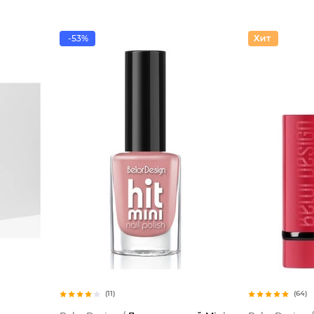
-53%
(11)
(64)