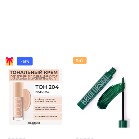
-61%
Крем дл