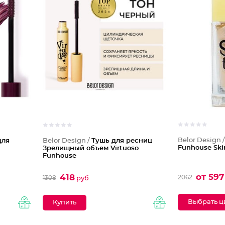
Belor Design 
для
Belor Design /
Тушь для ресниц
Funhouse Ski
Зрелищный объем Virtuoso
Funhouse
от 597
418
2062
1308
руб
Выбрать ц