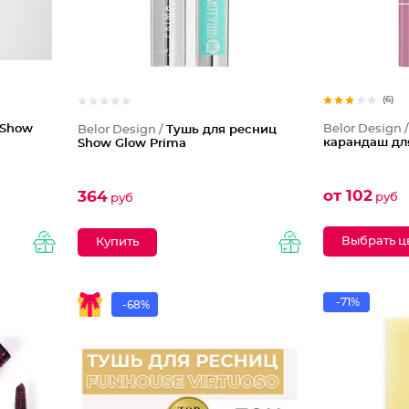
(6)
 Show
Belor Design 
Belor Design /
Тушь для ресниц
карандаш для
Show Glow Prima
от 102
364
руб
руб
Выбрать ц
-71%
-68%