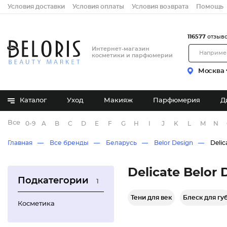
Условия доставки
Условия оплаты
Условия возврата
Помощь
116577
отзыв
Интернет-магазин
косметики и парфюмерии
Москва
Каталог
Уход
Макияж
Парфюмерия
Д
Все бренды
0-9
A
B
C
D
E
F
G
H
I
J
K
L
M
N
Главная
Все бренды
Беларусь
Belor Design
Delic
Delicate Belor 
Подкатегории
1
Тени для век
Блеск для гу
Косметика