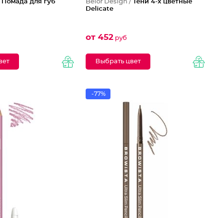
/
Помада для губ
Belor Design /
Тени 4-х цветные
Delicate
от 452
руб
вет
Выбрать цвет
-77%