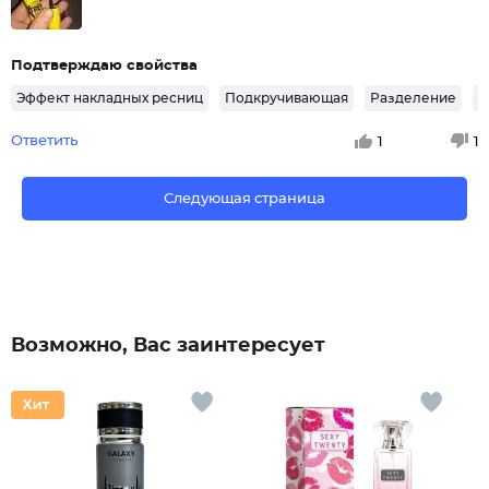
Подтверждаю свойства
Эффект накладных ресниц
Подкручивающая
Разделение
У
Ответить
1
1
Следующая страница
Возможно, Вас заинтересует