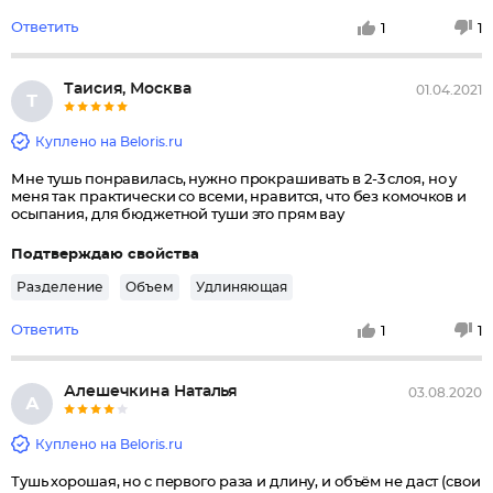
Ответить
1
1
Таисия, Москва
01.04.2021
Т
Куплено на Beloris.ru
Мне тушь понравилась, нужно прокрашивать в 2-3 слоя, но у
меня так практически со всеми, нравится, что без комочков и
осыпания, для бюджетной туши это прям вау
Подтверждаю свойства
Разделение
Объем
Удлиняющая
Ответить
1
1
Алешечкина Наталья
03.08.2020
А
Куплено на Beloris.ru
Тушь хорошая, но с первого раза и длину, и объём не даст (свои