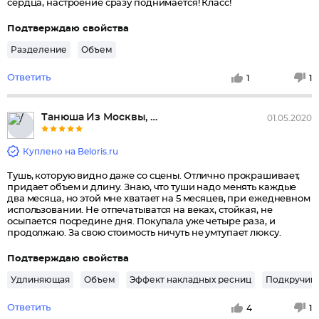
сердца, настроение сразу поднимается! Класс!
Подтверждаю свойства
Разделение
Объем
Ответить
1
1
Танюша Из Москвы, Москва
01.05.2020
Куплено на Beloris.ru
Тушь, которую видно даже со сцены. Отлично прокрашивает,
придает объем и длину. Знаю, что туши надо менять каждые
два месяца, но этой мне хватает на 5 месяцев, при ежедневном
использовании. Не отпечатыватся на веках, стойкая, не
осыпается посредине дня. Покупала уже четыре раза, и
продолжаю. За свою стоимость ничуть не умтупает люксу.
Подтверждаю свойства
Удлиняющая
Объем
Эффект накладных ресниц
Подкручив
Ответить
4
1