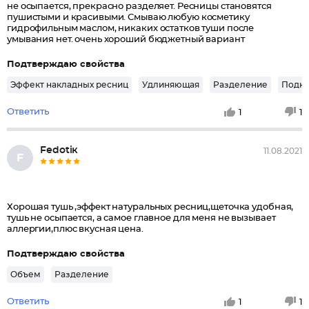
не осыпается, прекрасно разделяет. Ресницы становятся
пушистыми и красивыми. Смываю любую косметику
гидрофильным маслом, никаких остатков туши после
умывания нет. очень хороший бюджетный вариант
Подтверждаю свойства
Эффект накладных ресниц
Удлиняющая
Разделение
Подк
Ответить
1
1
Fеdоtiк
11.08.2021
F
Хорошая тушь ,эффект натуральных ресниц,щеточка удобная,
тушь не осыпается, а самое главное для меня не вызывает
аллергии,плюс вкусная цена.
Подтверждаю свойства
Объем
Разделение
Ответить
1
1