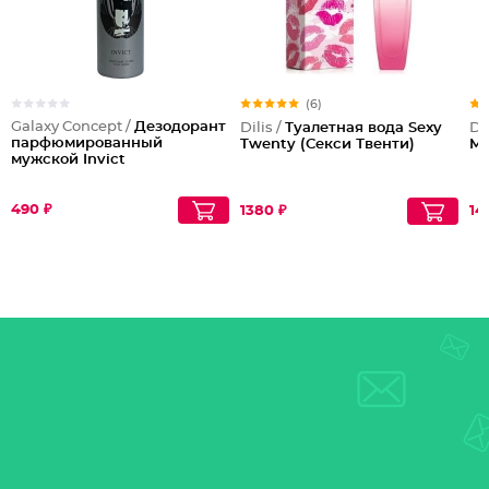
(6)
Galaxy Concept /
Дезодорант
Dilis /
Туалетная вода Sexy
Dil
парфюмированный
Twenty (Секси Твенти)
Mi
мужской Invict
490 ₽
1380 ₽
14