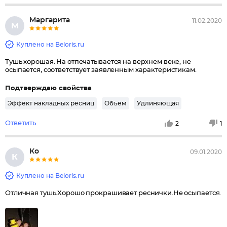
Маргарита
11.02.2020
М
Куплено на Beloris.ru
Тушь хорошая. На отпечатывается на верхнем веке, не
осыпается, соответствует заявленным характеристикам.
Подтверждаю свойства
Эффект накладных ресниц
Объем
Удлиняющая
Ответить
2
1
Ко
09.01.2020
К
Куплено на Beloris.ru
Отличная тушь.Хорошо прокрашивает реснички.Не осыпается.