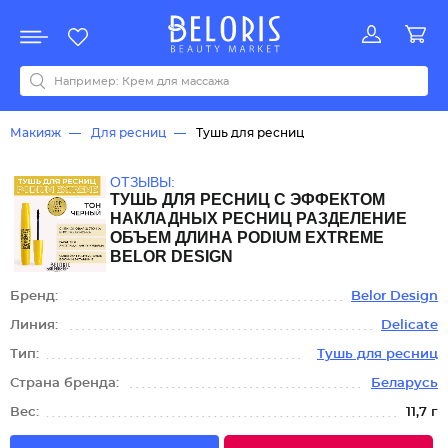
Распродажа
Акции
Новинки
Хит продаж
Все бренды
0-9
A
B
C
D
E
F
G
H
I
J
K
L
M
N
O
P
Q
R
S
T
U
V
W
Y
Z
А
Б
В
Д
З
И
М
О
К
Л
Н
П
Р
С
Т
У
Ф
Ч
Макияж
Для ресниц
Тушь для ресниц
ОТЗЫВЫ:
ТУШЬ ДЛЯ РЕСНИЦ С ЭФФЕКТОМ
НАКЛАДНЫХ РЕСНИЦ РАЗДЕЛЕНИЕ
ОБЪЕМ ДЛИНА PODIUM EXTREME
BELOR DESIGN
Бренд:
Belor Design
Линия:
Delicate
Тип:
Тушь для ресниц
Страна бренда:
Беларусь
Вес:
11,7 г