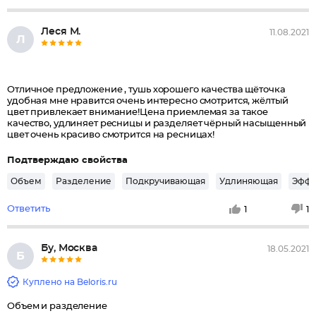
Леся М.
11.08.2021
Л
Отличное предложение , тушь хорошего качества щёточка
удобная мне нравится очень интересно смотрится, жёлтый
цвет привлекает внимание!Цена приемлемая за такое
качество, удлиняет ресницы и разделяет чёрный насыщенный
цвет очень красиво смотрится на ресницах!
Подтверждаю свойства
Объем
Разделение
Подкручивающая
Удлиняющая
Эффе
Ответить
1
1
Бу, Москва
18.05.2021
Б
Куплено на Beloris.ru
Объем и разделение