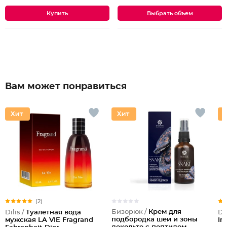
Выбрать объем
Вам может понравиться
(2)
Бизорюк /
Крем для
Dilis /
Туалетная вода
Dil
подбородка шеи и зоны
мужская LA VIE Fragrand
In