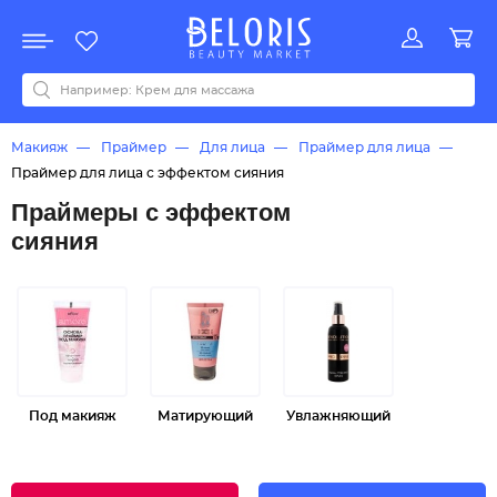
Распродажа
Акции
Новинки
Хит продаж
Все бренды
0-9
A
B
C
D
E
F
G
H
I
J
K
L
M
N
O
P
Q
R
S
T
U
V
W
Y
Z
А
Б
В
Д
З
И
М
О
К
Л
Н
П
Р
С
Т
У
Ф
Ч
Макияж
Праймер
Для лица
Праймер для лица
Праймер для лица с эффектом сияния
Праймеры с эффектом
сияния
Под макияж
Матирующий
Увлажняющий