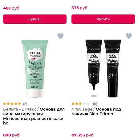
375
руб
463
руб
(3)
(16)
Белита - Витекс /
Основа для
Art-visage /
Основа под
лица матирующая
макияж Skin Primer
Мгновенная ровность кожи
hd
600
руб
от 353
руб