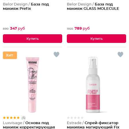
Belor Design /
База под
Belor Design /
База под
макияж Prefix
макияж GLASS MOLECULE
347
руб
789
руб
890
1925
(5)
Estrade /
Спрей-фиксатор
Luxvisage /
Основа под
макияжа матирующий Fix
макияж корректирующая