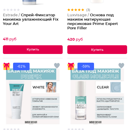
(3)
Estrade /
Спрей-Фиксатор
Luxvisage /
Основа под
макияжа увлажняющий Fix
макияж матирующая
Your Art
персиковая Prime Expert
Pore Filler
411
руб
420
руб
-61%
-59%