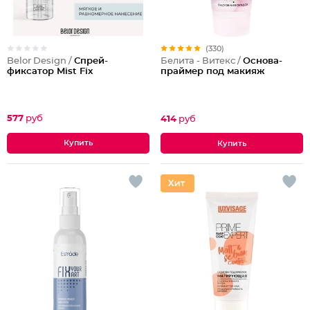
(330)
Belor Design /
Спрей-
Белита - Витекс /
Основа-
фиксатор Mist Fix
праймер под макияж
577
руб
414
руб