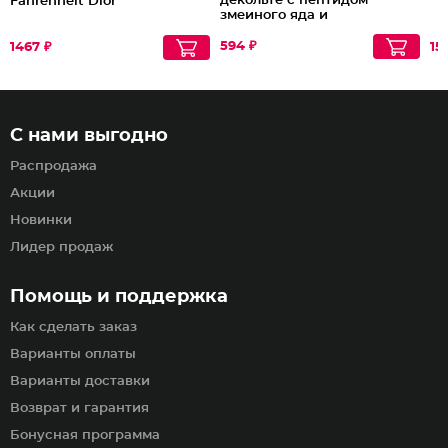
декольте с пептидом
Fahrenheit Dior
змеиного яда и
антиоксидантами
594 ₽
1467 ₽
15
С нами выгодно
Распродажа
Акции
Новинки
Лидер продаж
Помощь и поддержка
Как сделать заказ
Варианты оплаты
Варианты доставки
Возврат и гарантия
Бонусная программа