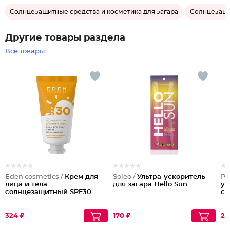
Солнцезащитные средства и косметика для загара
Солнцезащи
Другие товары раздела
Все товары
Eden cosmetics /
Крем для
Soleo /
Ультра-ускоритель
Pl
лица и тела
для загара Hello Sun
у
солнцезащитный SPF30
со
324 ₽
170 ₽
21