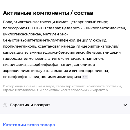
Активные компоненты / состав
Вода, этилгексилметоксициннамат, цетеариловый спирт,
полисорбат-60, ПЭГ-100 стеарат, цетеарет-25, циклопентасилоксан,
циклогексасилоксан, метилен бис-
бензотриазоилтетраметилбутилфенол, децилглюкозид,
пропиленгликоль, ксантановая камедь, глицерилтрикаприлат/
капрат, диэтиламиногидроксибензоилгексилбензоат, глицерин,
гидроксиэтилмочевина, этилгексилтриазон, пантенол,
ниацинамид, аскорбилфосфат натрия, сополимер
акрилоилдиметилтаурата аммония и винилпирролидона,
цетилфосфат калия, полиметилметакрила
Информация о внешнем виде, характеристиках, комплекте поставки,
стране изготовления и свойствах носит справочный характер.
Гарантия и возврат
Категории этого товара