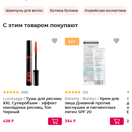
Шампунь для волос
Холика Холика
Корейская косметика
С этим товаром покупают
(585)
(52)
Luxvisage /
Тушь для ресниц
Белита - Витекс /
Крем для
Бе
XXL Суперобъем - эффект
лица Дневной против
дл
накладных ресниц, Тон
веснушек и пигментных
ом
Черный
пятен SPF 20
Ey
439 ₽
354 ₽
27