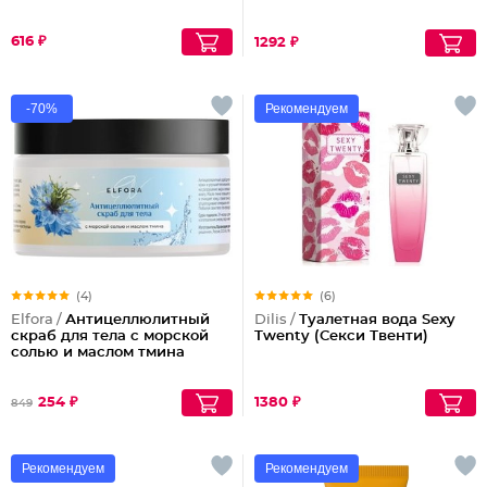
616 ₽
1292 ₽
-70%
Рекомендуем
(4)
(6)
Elfora /
Антицеллюлитный
Dilis /
Туалетная вода Sexy
скраб для тела с морской
Twenty (Секси Твенти)
солью и маслом тмина
254 ₽
1380 ₽
849
Рекомендуем
Рекомендуем