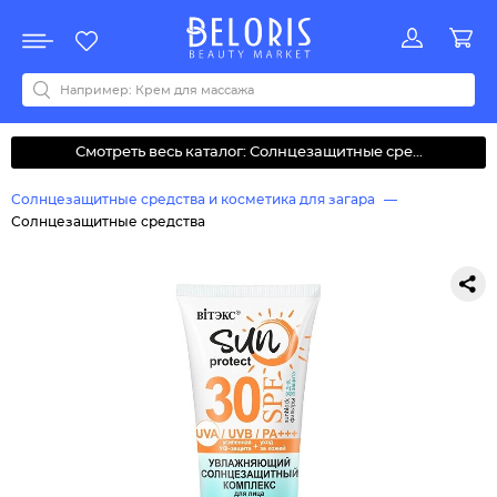
Распродажа
Акции
Новинки
Хит продаж
Все бренды
0-9
A
B
C
D
E
F
G
H
I
J
K
L
M
N
O
P
Q
R
S
T
U
V
W
Y
Z
А
Б
В
Д
З
И
М
О
К
Л
Н
П
Р
С
Т
У
Ф
Ч
Смотреть весь каталог: Солнцезащитные сре...
Солнцезащитные средства и косметика для загара
Солнцезащитные средства