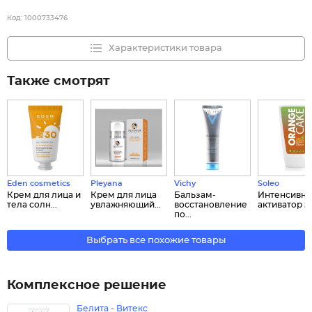
Код:
1000733476
Характеристики товара
Также смотрят
Eden cosmetics
Pleyana
Vichy
Soleo
Крем для лица и
Крем для лица
Бальзам-
Интенсивн
тела солн...
увлажняющий...
восстановление
активатор заг
по...
Выбрать все похожие товары
Комплексное решение
Белита - Витекс