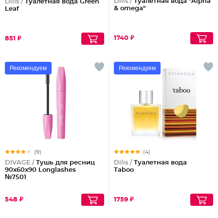
Dilis /
Туалетная вода "Alpha
Dilis /
Туалетная вода Green
& omega"
Leaf
1740 ₽
851 ₽
Рекомендуем
Рекомендуем
(9)
(4)
DIVAGE /
Тушь для ресниц
Dilis /
Туалетная вода
90x60x90 Longlashes
Taboo
№7501
548 ₽
1759 ₽