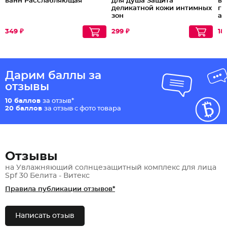
ванн Расслабляющая
для душа Защита
вл
деликатной кожи интимных
ги
зон
ал
349 ₽
299 ₽
18
Дарим баллы за
отзывы
10 баллов
за отзыв*
20 баллов
за отзыв с фото товара
Отзывы
на Увлажняющий солнцезащитный комплекс для лица
Spf 30 Белита - Витекс
Правила публикации отзывов*
Написать отзыв