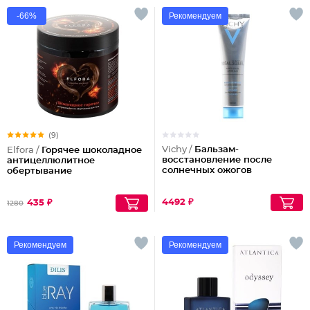
-66%
Рекомендуем
(9)
Vichy /
Бальзам-
Elfora /
Горячее шоколадное
восстановление после
антицеллюлитное
солнечных ожогов
обертывание
4492 ₽
435 ₽
1280
Рекомендуем
Рекомендуем