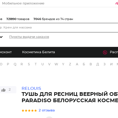
Мобильное приложение
ов
721890
товаров
7046
брендов из 74 стран
Пункты выдачи заказов
исконт
Косметика Белита
Рас
O
P
Q
R
S
T
U
V
W
Y
Z
А
Б
В
Д
З
И
RELOUIS
2
ТУШЬ ДЛЯ РЕСНИЦ ВЕЕРНЫЙ О
PARADISO БЕЛОРУССКАЯ КОСМ
2 отзыва