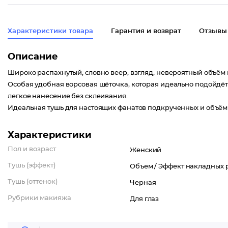
Характеристики товара
Гарантия и возврат
Отзывы
Описание
Широко распахнутый, словно веер, взгляд, невероятный объём 
Особая удобная ворсовая щёточка, которая идеально подойдё
легкое нанесение без склеивания.
Идеальная тушь для настоящих фанатов подкрученных и объё
Характеристики
Пол и возраст
Женский
Тушь (эффект)
Объем /
Эффект накладных 
Тушь (оттенок)
Черная
Рубрики макияжа
Для глаз