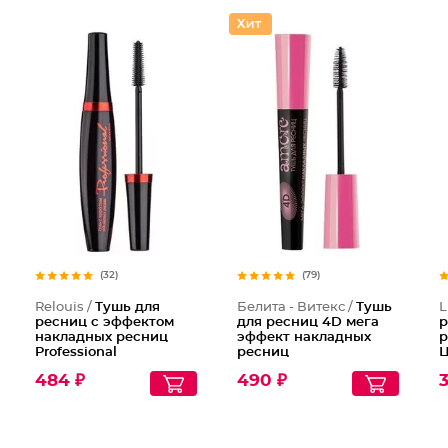
(32)
(79)
Relouis /
Тушь для
Белита - Витекс /
Тушь
L
ресниц с эффектом
для ресниц 4D мега
р
накладных ресниц
эффект накладных
р
Professional
ресниц
Ц
484 ₽
490 ₽
3