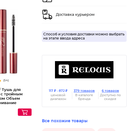
Доставка курьером
Способ и условия доставки можно выбрать
на этапе ввода адреса
(54)
/
Тушь для
117 ₽ - 872 ₽
379 товаров
6 товаров
 с тройным
ценовой
В каталоге
Доступно по
ом Объем
диапазон
бренда
скидке
чивание
ие Elite
Все похожие товары