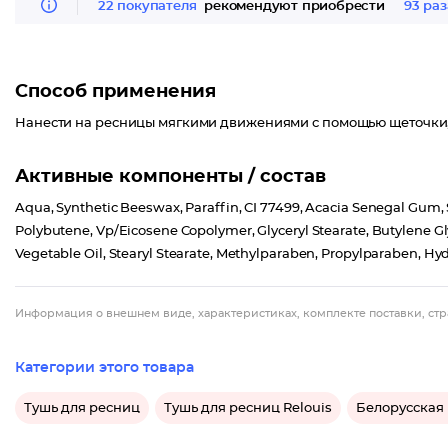
22 покупателя
рекомендуют приобрести
93 раз
Способ применения
Нанести на ресницы мягкими движениями с помощью щеточки, 
Активные компоненты / состав
Aqua, Synthetic Beeswax, Paraffin, CI 77499, Acacia Senegal Gum, S
Polybutene, Vp/Eicosene Copolymer, Glyceryl Stearate, Butylene Gl
Vegetable Oil, Stearyl Stearate, Methylparaben, Propylparaben, Hyd
Информация о внешнем виде, характеристиках, комплекте поставки, стр
Категории этого товара
Тушь для ресниц
Тушь для ресниц Relouis
Белорусская 