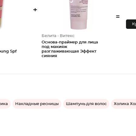
+
=
К
Белита - Витекс
Основа-праймер для лица
под макияж
oung Spf
разглаживающая Эффект
сияния
тика
Накладные ресницы
Шампунь для волос
Холика Хо