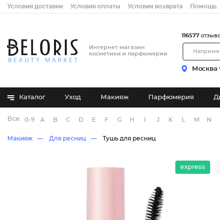
Условия доставки
Условия оплаты
Условия возврата
Помощь
116577
отзыв
Интернет-магазин
косметики и парфюмерии
Москва
Каталог
Уход
Макияж
Парфюмерия
Д
Все бренды
0-9
A
B
C
D
E
F
G
H
I
J
K
L
M
N
Макияж
Для ресниц
Тушь для ресниц
express