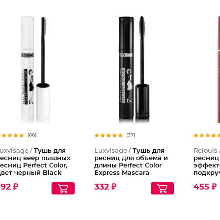
Тушь дл
(66)
(37)
uxvisage /
Тушь для
Luxvisage /
Тушь для
Relouis 
есниц веер пышных
ресниц для объема и
ресниц
есниц Perfect Color,
длины Perfect Color
эффект
вет черный Black
Express Mascara
подкру
удлинен
92 ₽
332 ₽
455 ₽