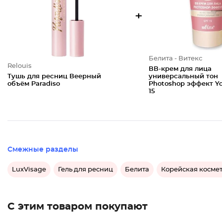
+
Белита - Витекс
Relouis
ВВ-крем для лица
Тушь для ресниц Веерный
универсальный тон
объём Paradiso
Photoshop эффект Y
15
Смежные разделы
LuxVisage
Гель для ресниц
Белита
Корейская косме
С этим товаром покупают