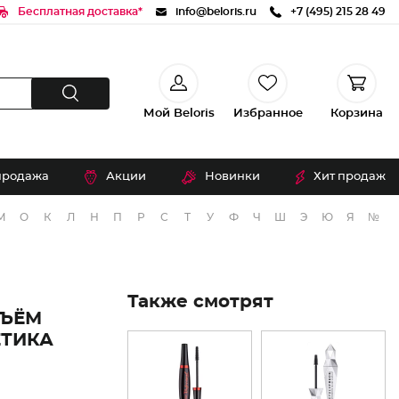
Бесплатная доставка*
info@beloris.ru
+7 (495) 215 28 49
Мой Beloris
Избранное
Корзина
продажа
Акции
Новинки
Хит продаж
М
О
К
Л
Н
П
Р
С
Т
У
Ф
Ч
Ш
Э
Ю
Я
№
Также смотрят
БЪЁМ
ЕТИКА