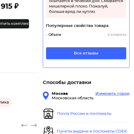
осыпается в течении дня. Смывается
915 ₽
мицеляркой плохо. Пожалуй,
больше вряд ли куплю.
упить комплект
Популярные свойства товара
- Объем
2 клиента
Все отзывы
Способы доставки
Москва
Изменить город
Московская область
лика
Почта России и почтоматы
Пункты выдачи и постоматы CDEK