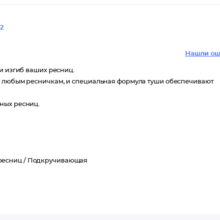
2
Нашли ош
и изгиб ваших ресниц.
т любым ресничкам, и специальная формула туши обеспечивают
мных ресниц.
ресниц /
Подкручивающая