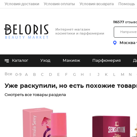
Условия доставки
Условия оплаты
Условия возврата
Помощь
116577
отзыв
Интернет-магазин
косметики и парфюмерии
Москва
Каталог
Уход
Макияж
Парфюмерия
Д
Все бренды
0-9
A
B
C
D
E
F
G
H
I
J
K
L
M
N
Уже раскупили, но есть похожие това
Смотреть все товары раздела