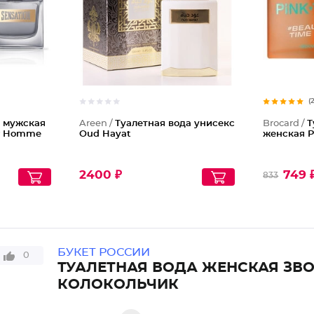
(
а мужская
Areen /
Туалетная вода унисекс
Brocard /
Т
ur Homme
Oud Hayat
женская P
2400 ₽
749 
833
БУКЕТ РОССИИ
0
ТУАЛЕТНАЯ ВОДА ЖЕНСКАЯ ЗВ
КОЛОКОЛЬЧИК