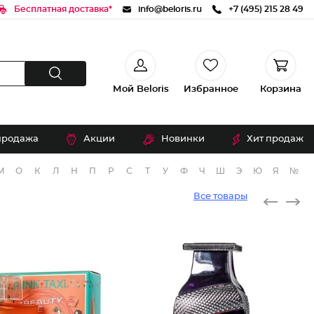
Бесплатная доставка*
info@beloris.ru
+7 (495) 215 28 49
Мой Beloris
Избранное
Корзина
продажа
Акции
Новинки
Хит продаж
М
О
К
Л
Н
П
Р
С
Т
У
Ф
Ч
Ш
Э
Ю
Я
№
Все товары