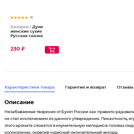
(1)
Бизорюк /
Духи
женские сухие
Русская сказка
230 ₽
Характеристики товара
Гарантия и возврат
Отзывы
Описание
Незабываемые творения от Букет России как правило радовал
не стал исключением из данного утверждения. Пикантность, иг
этого аромата сложатся в изумительную мелодию в головах л
колокольчик, окрасив чудесный окончательный аккорд.