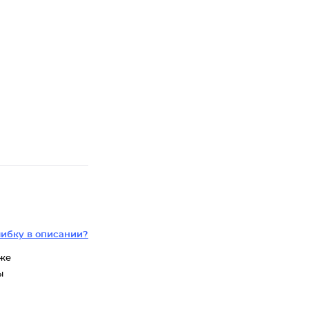
ибку в описании?
 же
ы