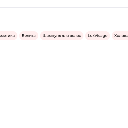
сметика
Белита
Шампунь для волос
LuxVisage
Холика