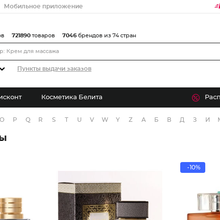
Мобильное приложение
ов
721890
товаров
7046
брендов из 74 стран
Пункты выдачи заказов
исконт
Косметика Белита
Рас
O
P
Q
R
S
T
U
V
W
Y
Z
А
Б
В
Д
З
И
ры
-10%