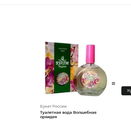
=
К
Букет России
Туалетная вода Волшебная
орхидея