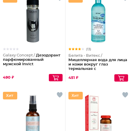
(13)
Galaxy Concept /
Дезодорант
Белита - Витекс /
парфюмированный
Мицеллярная вода для лица
мужской Invict
и кожи вокруг глаз
термальная с
микросферами голубого
490 ₽
ретинола Blue Therm
451 ₽