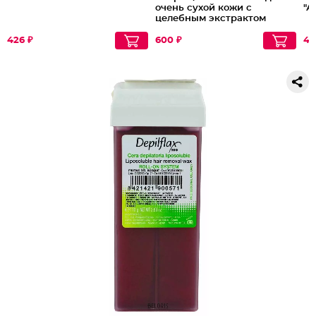
очень сухой кожи с
"А
целебным экстрактом
монарды и мочевиной
426 ₽
600 ₽
46