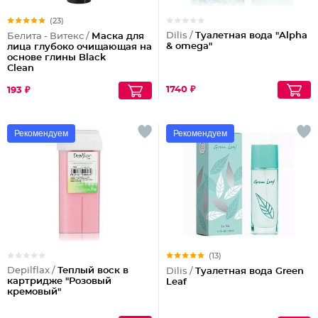
(23)
Dilis /
Туалетная вода "Alpha
Белита - Витекс /
Маска для
& omega"
лица глубоко очищающая на
основе глины Black
Clean
1740 ₽
193 ₽
Рекомендуем
Рекомендуем
(13)
Depilflax /
Теплый воск в
Dilis /
Туалетная вода Green
картридже "Розовый
Leaf
кремовый"