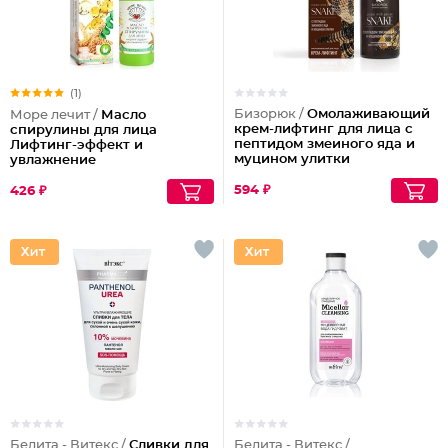
(1)
Бизорюк /
Омолаживающий
Море лечит /
Масло
крем-лифтинг для лица с
спирулины для лица
пептидом змеиного яда и
Лифтинг-эффект и
муцином улитки
увлажнение
594 ₽
426 ₽
Белита - Витекс /
Сливки для
Белита - Витекс /