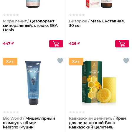
Море лечит /
Дезодорант
Бизорюк /
Мазь Суставная,
минеральный, стекло, SEA
30 мл
Heals
447 ₽
426 ₽
Bio World /
Мицеллярный
Кавказский целитель /
Крем
шампунь-объем
для лица ночной Воск
keratrix+муцин
Кавказский целитель