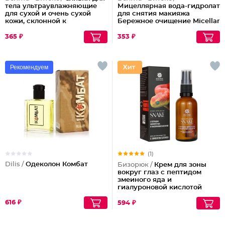
тела ультраувлажняющие
Мицеллярная вода-гидролат
для сухой и очень сухой
для снятия макияжа
кожи, склонной к
Бережное очищение Micellar
шелушениям Pharmacos
Cleansing
Panthenol Urea
365 ₽
353 ₽
Рекомендуем
(1)
Dilis /
Одеколон Комбат
Бизорюк /
Крем для зоны
вокруг глаз с пептидом
змеиного яда и
гиалуроновой кислотой
616 ₽
594 ₽