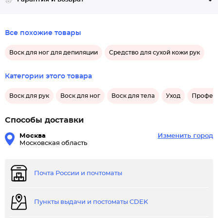
Все похожие товары
Воск для ног для депиляции
Средство для сухой кожи рук
Категории этого товара
Воск для рук
Воск для ног
Воск для тела
Уход
Професс
Способы доставки
Москва
Изменить город
Московская область
Почта России и почтоматы
Пункты выдачи и постоматы CDEK