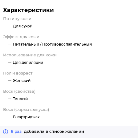
Характеристики
По типу кожи
Для сухой
Эффект для кожи
Питательный /
Противовоспалительный
Использование для кожи
Для депиляции
Пол и возраст
Женский
Воск (свойства)
Теплый
Воск (форма выпуска)
В картриджах
8 раз
добавили в список желаний