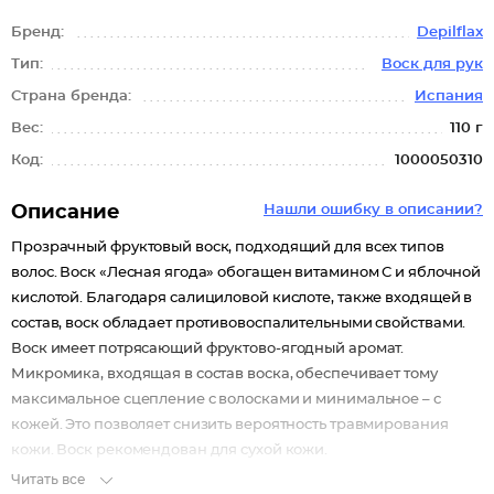
Бренд:
Depilflax
Тип:
Воск для рук
Страна бренда:
Испания
Вес:
110 г
Код:
1000050310
Описание
Нашли ошибку в описании?
Прозрачный фруктовый воск, подходящий для всех типов
волос. Воск «Лесная ягода» обогащен витамином С и яблочной
кислотой. Благодаря салициловой кислоте, также входящей в
состав, воск обладает противовоспалительными свойствами.
Воск имеет потрясающий фруктово-ягодный аромат.
Микромика, входящая в состав воска, обеспечивает тому
максимальное сцепление с волосками и минимальное – с
кожей. Это позволяет снизить вероятность травмирования
кожи. Воск рекомендован для сухой кожи.
Читать все