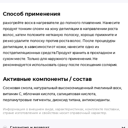
Способ применения
разогрейте воск в нагревателе до полного плавления. Нанесите
продукт тонким слоем на зону депиляции в направлении роста
волос, затем положите нетканую полоску, хорошо прижмите и
резко удалите полоску против роста волос. После процедуры
депиляции, в зависимости от кожи, нанесите одно из
постдепиляционных средств.Продукт хранить в прохладном и
сухом месте. Только для наружного применения. Не
рекомендуется использовать сразу после посещения солярия.
Активные компоненты / состав
Сосновая смола, натуральный высокоочищенный пчелиный воск,
витамин С, яблочная кислота, салициловая кислота,
перламутровые пигменты, диоксид титана, антиоксиданты.
Информация о внешнем виде, характеристиках, комплекте поставки,
стране изготовления и свойствах носит справочный характер.
Гарантия и возврат