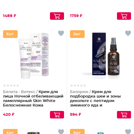
1488 ₽
1759 ₽
Белита - Витекс /
Крем для
Бизорюк /
Крем для
лица Ночной отбеливающий
подбородка шеи и зоны
ламеллярный Skin White
декольте с пептидом
Белоснежная Кожа
змеиного яда и
антиоксидантами
420 ₽
594 ₽