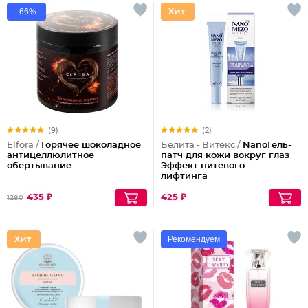
-66%
(9)
(2)
Elfora /
Горячее шоколадное
Белита - Витекс /
NanoГель-
антицеллюлитное
патч для кожи вокруг глаз
обертывание
Эффект нитевого
лифтинга
435 ₽
425 ₽
1280
Рекомендуем