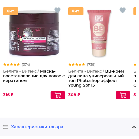
(374)
(739)
Белита - Витекс /
Маска-
Белита - Витекс /
ВВ-крем
Бе
восстановление для волос с
для лица универсальный
ли
кератином
тон Photoshop эффект
не
Young Spf 15
Су
45
316 ₽
308 ₽
56
Характеристики товара