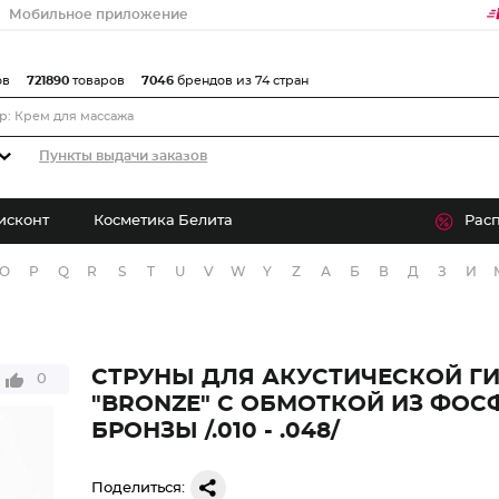
Мобильное приложение
ов
721890
товаров
7046
брендов из 74 стран
Пункты выдачи заказов
исконт
Косметика Белита
Рас
O
P
Q
R
S
T
U
V
W
Y
Z
А
Б
В
Д
З
И
СТРУНЫ ДЛЯ АКУСТИЧЕСКОЙ Г
0
"BRONZE" С ОБМОТКОЙ ИЗ ФО
БРОНЗЫ /.010 - .048/
Поделиться: