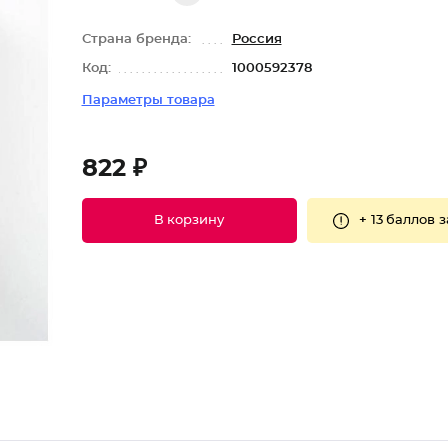
Страна бренда:
Россия
Код:
1000592378
Параметры товара
822 ₽
+
13 баллов
з
В корзину