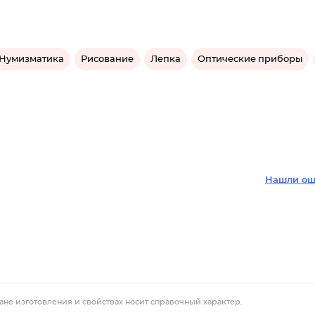
Нумизматика
Рисование
Лепка
Оптические приборы
Нашли ош
ане изготовления и свойствах носит справочный характер.