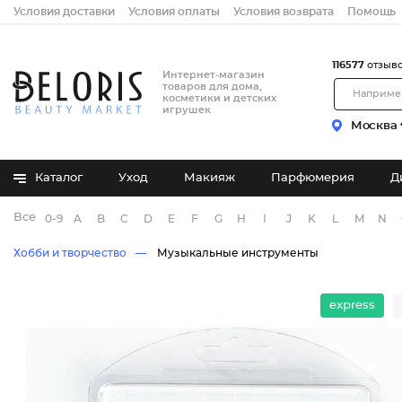
Условия доставки
Условия оплаты
Условия возврата
Помощь
116577
отзыв
Интернет-магазин
товаров для дома,
косметики и детских
игрушек
Москва
Каталог
Уход
Макияж
Парфюмерия
Д
Все бренды
0-9
A
B
C
D
E
F
G
H
I
J
K
L
M
N
Хобби и творчество
Музыкальные инструменты
express