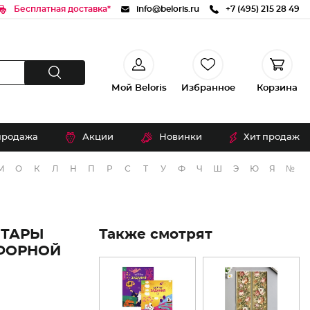
Бесплатная доставка*
info@beloris.ru
+7 (495) 215 28 49
Мой Beloris
Избранное
Корзина
продажа
Акции
Новинки
Хит продаж
М
О
К
Л
Н
П
Р
С
Т
У
Ф
Ч
Ш
Э
Ю
Я
№
ИТАРЫ
Также смотрят
СФОРНОЙ