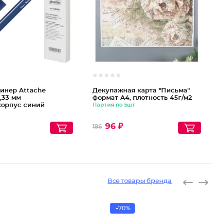
инер Attache
Декупажная карта "Письма"
,33 мм
формат А4, плотность 45г/м2
корпус синий
Партия по 5шт
96 ₽
186
Все товары бренда
-70%