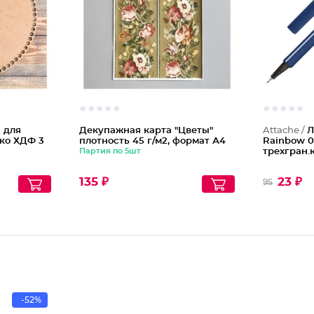
 для
Декупажная карта "Цветы"
Attache /
Л
ко ХДФ 3
плотность 45 г/м2, формат А4
Rainbow 0
Партия по 5шт
трехгран.
135 ₽
23 ₽
95
-52%