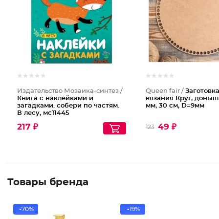
Издательство Мозаика-синтез /
Queen fair /
Заготовка
Книга с наклейками и
вязания Круг, доныш
загадками. собери по частям.
мм, 30 см, D=9мм
В лесу, мс11445
217 ₽
49 ₽
123
Товары бренда
-70%
-19%