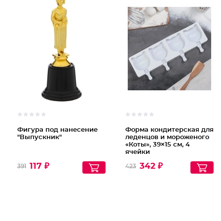
Фигура под нанесение
Форма кондитерская для
"Выпускник"
леденцов и мороженого
«Коты», 39×15 см, 4
ячейки
117 ₽
342 ₽
391
423