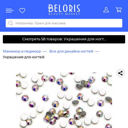
Распродажа
Акции
Новинки
Хит продаж
Все бренды
0-9
A
B
C
D
E
F
G
H
I
J
K
L
M
N
O
P
Q
R
S
T
U
V
W
Y
Z
А
Б
В
Д
З
И
М
О
К
Л
Н
П
Р
С
Т
У
Ф
Ч
Смотреть 58 товаров: Украшения для ногт...
Маникюр и педикюр
Все для дизайна ногтей
Украшения для ногтей