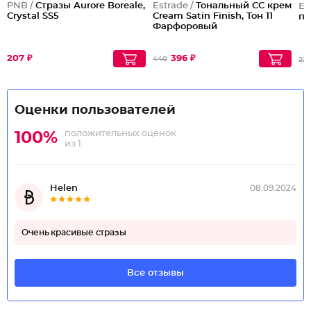
PNB /
Стразы Aurore Boreale,
Estrade /
Тональный СС крем
Em
Crystal SS5
Cream Satin Finish, Тон 11
па
Фарфоровый
207 ₽
396 ₽
440
226
Оценки пользователей
положительных оценок
100%
из 1
Helen
08.09.2024
Очень красивые стразы
Все отзывы