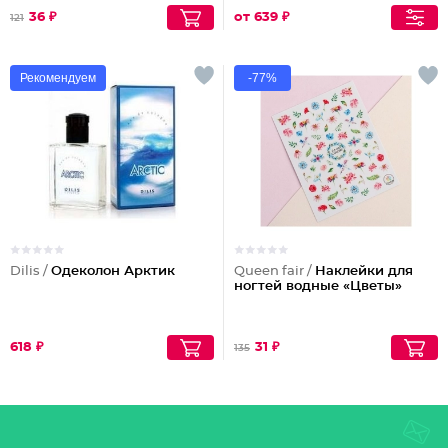
36 ₽
от 639 ₽
121
Рекомендуем
-77%
Dilis /
Одеколон Арктик
Queen fair /
Наклейки для
ногтей водные «Цветы»
618 ₽
31 ₽
135