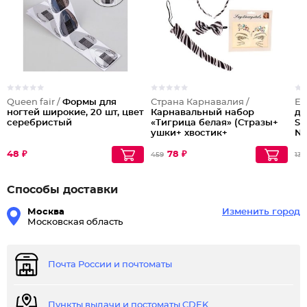
Queen fair /
Формы для
Страна Карнавалия /
Es
ногтей широкие, 20 шт, цвет
Карнавальный набор
ди
серебристый
«Тигрица белая» (Стразы+
St
ушки+ хвостик+
Na
бабочка)
Fu
48 ₽
78 ₽
459
134
Способы доставки
Москва
Изменить город
Московская область
Почта России и почтоматы
Пункты выдачи и постоматы CDEK