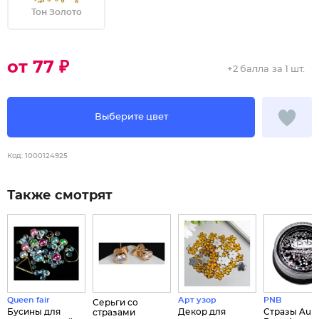
Тон Золото
от 77 ₽
+
2 балла
за 1 шт.
Выберите цвет
Код:
1000124925
Также смотрят
Queen fair
Арт узор
PNB
Серьги со
Бусины для
Декор для
Стразы Auro
стразами