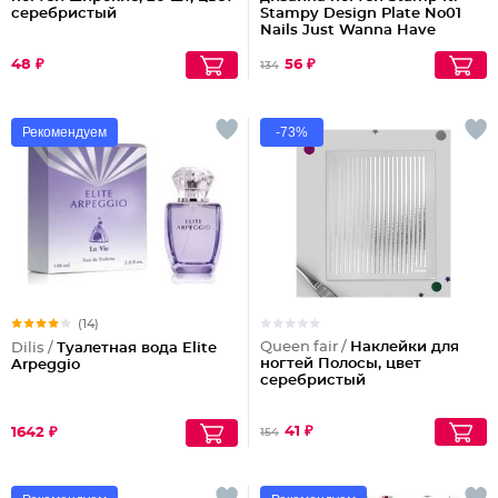
серебристый
Stampy Design Plate No01
Nails Just Wanna Have
Fun!
48 ₽
56 ₽
134
Рекомендуем
-73%
(14)
Queen fair /
Наклейки для
Dilis /
Туалетная вода Elite
ногтей Полосы, цвет
Arpeggio
серебристый
41 ₽
1642 ₽
154