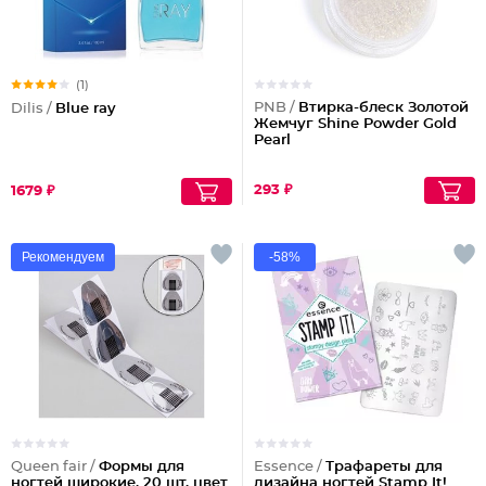
(1)
PNB /
Втирка-блеск Золотой
Dilis /
Blue ray
Жемчуг Shine Powder Gold
Pearl
293 ₽
1679 ₽
Рекомендуем
-58%
Queen fair /
Формы для
Essence /
Трафареты для
ногтей широкие, 20 шт, цвет
дизайна ногтей Stamp It!