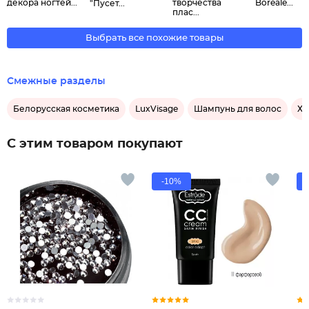
декора ногтей...
творчества
Boreale...
"Пусет...
плас...
Выбрать все похожие товары
Смежные разделы
Белорусская косметика
LuxVisage
Шампунь для волос
Хо
С этим товаром покупают
-10%