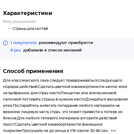
Характеристики
Вид украшения
Стразы для ногтей
1 покупатель
рекомендуют приобрести
8 раз
добавили в список желаний
Способ применения
Для классического лака следует придерживаться следующего
порядка действий:Сделать цветной маникюрНанести каплю клея
на выбранное для страз местоПинцетом или апельсиновой
палочкой поставить стразы в нужное местоДождаться высыхания
клея.Постарайтесь избегать попадания любого материала на
верхнюю лицевую часть страз, что может привести к потере их
блеска.Для любого гелевого материала алгоритм действий
прост:Сделать цветной маникюрНанести финишное
покрытиеПросушить не до конца в УФ-лампе 30-60 сек,