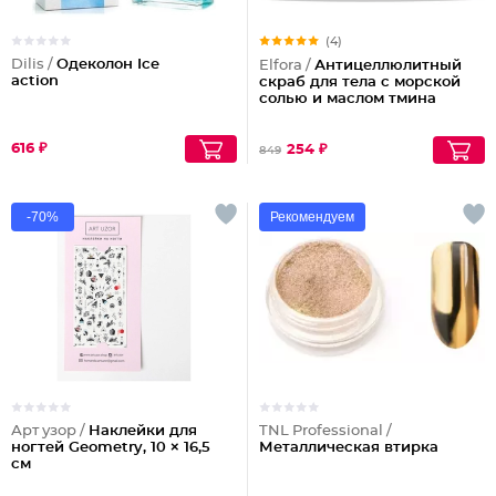
(4)
Dilis /
Одеколон Ice
Elfora /
Антицеллюлитный
action
скраб для тела с морской
солью и маслом тмина
616 ₽
254 ₽
849
-70%
Рекомендуем
Арт узор /
Наклейки для
TNL Professional /
ногтей Geometry, 10 × 16,5
Металлическая втирка
см