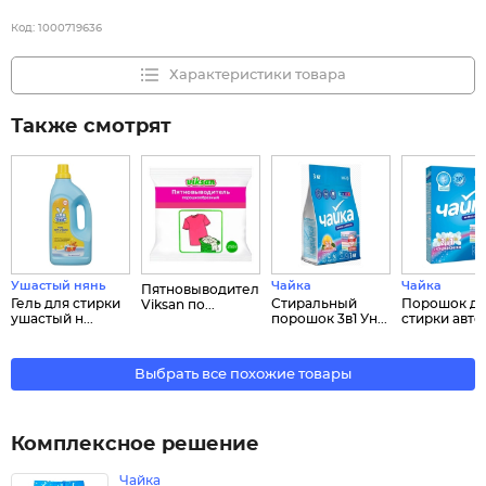
Код:
1000719636
Характеристики товара
Также смотрят
Ушастый нянь
Чайка
Чайка
Пятновыводитель
Гель для стирки
Стиральный
Порошок д
Viksan по...
ушастый н...
порошок 3в1 Ун...
стирки автом
Выбрать все похожие товары
Комплексное решение
Чайка