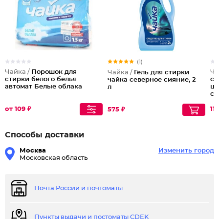
(1)
Чайка /
Порошок для
Ча
Чайка /
Гель для стирки
стирки белого белья
ст
чайка северное сияние, 2
автомат Белые облака
цв
л
св
от 109 ₽
113
575 ₽
Способы доставки
Москва
Изменить город
Московская область
Почта России и почтоматы
Пункты выдачи и постоматы CDEK