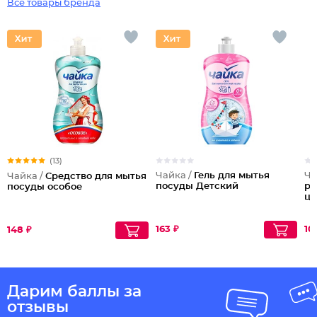
Все товары бренда
(13)
Чайка /
Гель для мытья
Ча
Чайка /
Средство для мытья
посуды Детский
ру
посуды особое
цв
163 ₽
10
148 ₽
Дарим баллы за
отзывы