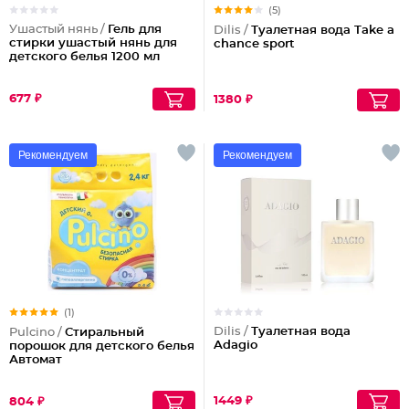
(5)
Ушастый нянь /
Гель для
Dilis /
Туалетная вода Take a
стирки ушастый нянь для
chance sport
детского белья 1200 мл
677 ₽
1380 ₽
Рекомендуем
Рекомендуем
(1)
Dilis /
Туалетная вода
Pulcino /
Стиральный
Adagio
порошок для детского белья
Автомат
1449 ₽
804 ₽