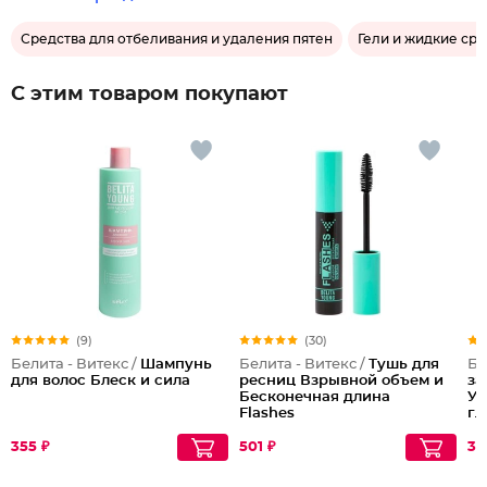
Средства для отбеливания и удаления пятен
Гели и жидкие сре
С этим товаром покупают
(9)
(30)
Белита - Витекс /
Шампунь
Белита - Витекс /
Тушь для
Бе
для волос Блеск и сила
ресниц Взрывной объем и
за
Бесконечная длина
Ук
Flashes
гл
355 ₽
501 ₽
37