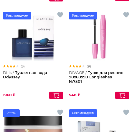
Рекомендуем
Рекомендуем
(3)
(9)
Dilis /
Туалетная вода
DIVAGE /
Тушь для ресниц
Odyssey
90x60x90 Longlashes
№7501
1960 ₽
548 ₽
-55%
Рекомендуем