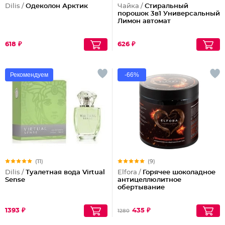
Dilis /
Одеколон Арктик
Чайка /
Стиральный
порошок 3в1 Универсальный
Лимон автомат
618 ₽
626 ₽
Рекомендуем
-66%
(11)
(9)
Dilis /
Туалетная вода Virtual
Elfora /
Горячее шоколадное
Sense
антицеллюлитное
обертывание
1393 ₽
435 ₽
1280