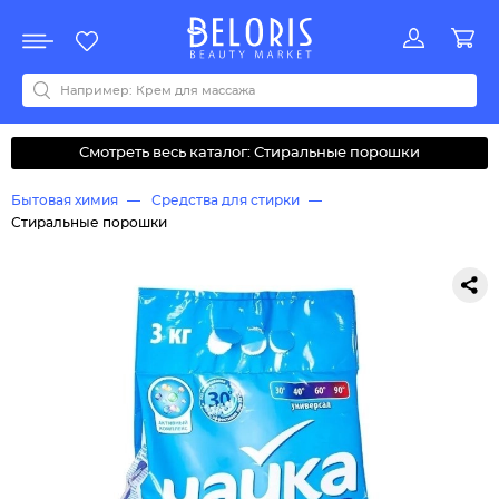
Распродажа
Акции
Новинки
Хит продаж
Все бренды
0-9
A
B
C
D
E
F
G
H
I
J
K
L
M
N
O
P
Q
R
S
T
U
V
W
Y
Z
А
Б
В
Д
З
И
М
О
К
Л
Н
П
Р
С
Т
У
Ф
Ч
Смотреть весь каталог: Стиральные порошки
Бытовая химия
Средства для стирки
Стиральные порошки