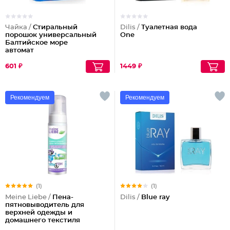
Чайка /
Стиральный
Dilis /
Туалетная вода
порошок универсальный
One
Балтийское море
автомат
601 ₽
1449 ₽
Рекомендуем
Рекомендуем
(1)
(1)
Meine Liebe /
Пена-
Dilis /
Blue ray
пятновыводитель для
верхней одежды и
домашнего текстиля
универсальная ПятноГон