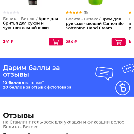
(5)
Белита - Витекс /
Крем для
Белита - Витекс /
Крем для
Бе
бритья для сухой и
рук смягчающий Camomile
пр
чувствительной кожи
Softening Hand Cream
ро
241 ₽
254 ₽
18
Дарим баллы за
отзывы
10 баллов
за отзыв*
20 баллов
за отзыв с фото товара
Отзывы
на Стайлинг гель-воск для укладки и фиксации волос
Белита - Витекс