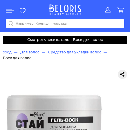
Распродажа
Акции
Новинки
Хит продаж
Все бренды
0-9
A
B
C
D
E
F
G
H
I
J
K
L
M
N
O
P
Q
R
S
T
U
V
W
Y
Z
А
Б
В
Д
З
И
М
О
К
Л
Н
П
Р
С
Т
У
Ф
Ч
Смотреть весь каталог: Воск для волос
Уход
Для волос
Средство для укладки волос
Воск для волос