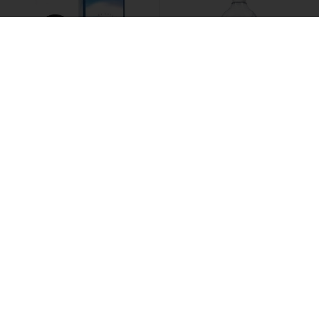
Dilis /
Одеколон Арктик
Белита - Витекс /
Мицеллярная вода-гидролат
для снятия макияжа
Бережное очищение Micellar
Cleansing
618 ₽
353 ₽