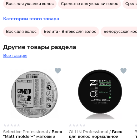
Воск для укладки волос
Средство для укладки волос
Средст
Категории этого товара
Воск для волос
Белита - Витэкс для волос
Белорусская косм
Другие товары раздела
Все товары
Selective Professional /
Воск
OLLIN Professional /
Воск
Ba
"Matt molder+" матовый
для волос нормальной
пр