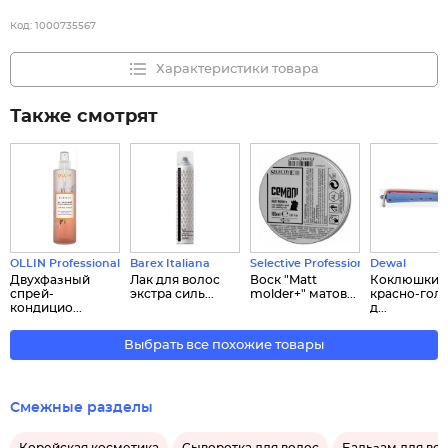
Код:
1000735567
Характеристики товара
Также смотрят
OLLIN Professional
Barex Italiana
Selective Professional
Dewal
Двухфазный
Лак для волос
Воск "Matt
Коклюшки
спрей-
экстра силь...
molder+" матов...
красно-гол
кондицио...
д...
Выбрать все похожие товары
Смежные разделы