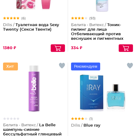
(6)
(93)
Dilis /
Туалетная вода Sexy
Белита - Витекс /
Тоник-
Twenty (Секси Твенти)
пилинг для лица
Отбеливающий против
веснушек и пигментных
пятен
1380 ₽
334 ₽
Рекомендуем
(1)
Белита - Витекс /
La Belle
Dilis /
Blue ray
шампунь-сияние
бессульфатный глянцевый