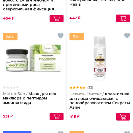
минеральный, стекло, SEA
волос с D-пантенолом и
Heals
протеинами риса
сверхсильная фиксация
объем Maxi, 215 мл
447 ₽
454 ₽
(33)
McLureSun /
Мазь для век
Белита - Витекс /
Крем-пенка
маклюра с пептидом
для лица очищающая с
змеиного яда
пенообразователем Секреты
Азии
531 ₽
415 ₽