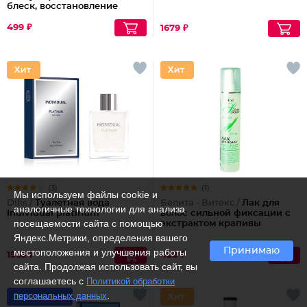
блеск, восстановление
волос шелк+пептиды
499 ₽
1679 ₽
(3)
(1)
Мы используем файлы cookie и
Dilis /
Туалетная вода
Белита - Витекс /
Лак для
аналогичные технологии для анализа
Individual platinum
волос сильной фиксации с
посещаемости сайта с помощью
экстрактом крапивы
Яндекс.Метрики, определения вашего
Принимаю
местоположения и улучшения работы
1563 ₽
428 ₽
сайта. Продолжая использовать сайт, вы
соглашаетесь с
Политикой обработки
.
персональных данных
Рекомендуем