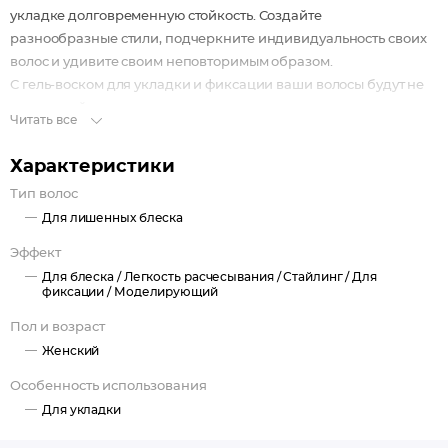
укладке долговременную стойкость. Создайте
разнообразные стили, подчеркните индивидуальность своих
волос и удивите своим неповторимым образом.
С гель-воском для укладки и фиксации ваши волосы будут не
только стойкими и подчеркнуто
Читать все
структурированными, но и блестящими!
Характеристики
Тип волос
Для лишенных блеска
Эффект
Для блеска /
Легкость расчесывания /
Стайлинг /
Для
фиксации /
Моделирующий
Пол и возраст
Женский
Особенность использования
Для укладки