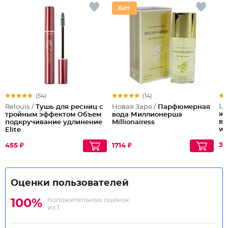
(54)
(14)
Lu
Relouis /
Тушь для ресниц с
Новая Заря /
Парфюмерная
жи
тройным эффектом Объем
вода Миллионерша
во
подкручивание удлинение
Millionairess
wa
Elite
Ta
35
455 ₽
1714 ₽
Оценки пользователей
положительных оценок
100%
из 1