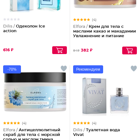
(4)
Dilis /
Одеколон Ice
Elfora /
Крем для тела с
action
маслами какао и макадамии
Увлажнение и питание
616 ₽
382 ₽
849
-70%
Рекомендуем
(4)
(4)
Elfora /
Антицеллюлитный
Dilis /
Туалетная вода
скраб для тела с морской
Vivat
солью и маслом тмина