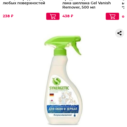
любых поверхностей
лака шеллака Gel Vanish
ма
Remover, 500 мл
"Ж
238 ₽
438 ₽
от