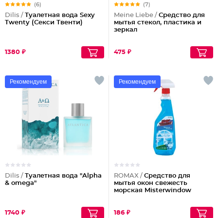
(6)
(7)
Dilis /
Туалетная вода Sexy
Meine Liebe /
Средство для
Twenty (Секси Твенти)
мытья стекол, пластика и
зеркал
1380 ₽
475 ₽
Рекомендуем
Рекомендуем
Dilis /
Туалетная вода "Alpha
ROMAX /
Средство для
& omega"
мытья окон свежесть
морская Misterwindow
1740 ₽
186 ₽