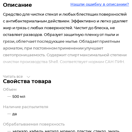
Описание
Нашли ошибку в описании?
Средство для чистки стекол и любых блестящих поверхностей
с антибактериальным действием. Эффективно и легко удаляет
жир и грязь с любых поверхностей. Чистит до блеска, не
оставляет разводов. Образует защитную пленку от пыли и
грязи, облегчает последующее мытье. Обладает приятным
ароматом, при постоянном применении улучшает
светопроницаемость. Содержит спирт максимальной степени
очистки производства Shell. Соответствует нормам САН ПИН.
Читать все
Свойства товара
Объем
500 мл
Наличие распылителя
да
Обрабатываемая поверхность
зеркало, кафель, металл, мрамор, пластик, стекло, эмаль