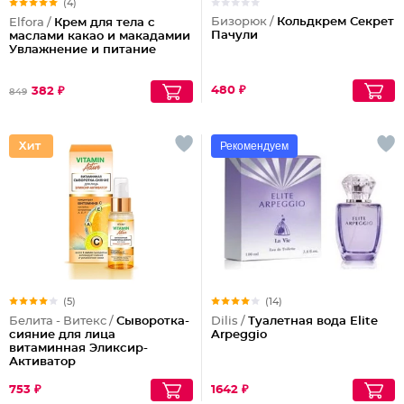
(4)
Бизорюк /
Кольдкрем Секрет
Elfora /
Крем для тела с
Пачули
маслами какао и макадамии
Увлажнение и питание
480 ₽
382 ₽
849
Рекомендуем
(5)
(14)
Белита - Витекс /
Сыворотка-
Dilis /
Туалетная вода Elite
сияние для лица
Arpeggio
витаминная Эликсир-
Активатор
753 ₽
1642 ₽