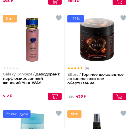
393 ₽
1960 ₽
-66%
(9)
Galaxy Concept /
Дезодорант
Elfora /
Горячее шоколадное
парфюмированный
антицеллюлитное
женский Your WAY
обертывание
512 ₽
435 ₽
1280
Рекомендуем