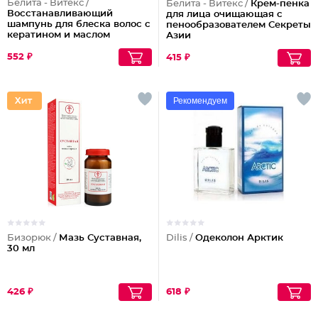
Белита - Витекс /
Белита - Витекс /
Крем-пенка
Восстанавливающий
для лица очищающая с
шампунь для блеска волос с
пенообразователем Секреты
кератином и маслом
Азии
арганы
552 ₽
415 ₽
Рекомендуем
Бизорюк /
Мазь Суставная,
Dilis /
Одеколон Арктик
30 мл
426 ₽
618 ₽