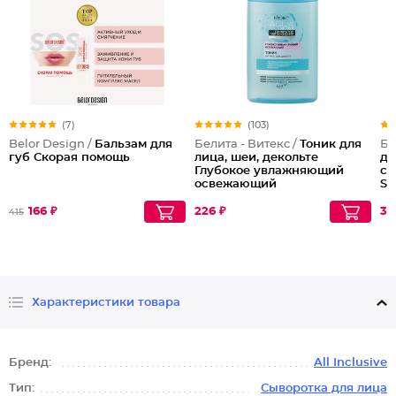
(7)
(103)
Belor Design /
Бальзам для
Белита - Витекс /
Тоник для
Бе
губ Скорая помощь
лица, шеи, декольте
дл
Глубокое увлажняющий
со
освежающий
SP
166 ₽
226 ₽
30
415
Характеристики товара
Бренд:
All Inclusive
Тип:
Сыворотка для лица