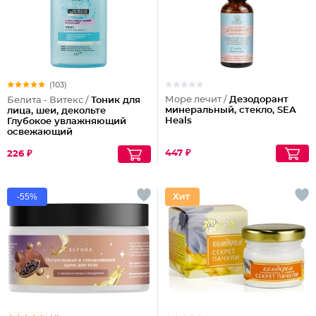
(103)
Море лечит /
Дезодорант
Белита - Витекс /
Тоник для
минеральный, стекло, SEA
лица, шеи, декольте
Heals
Глубокое увлажняющий
освежающий
447 ₽
226 ₽
-55%