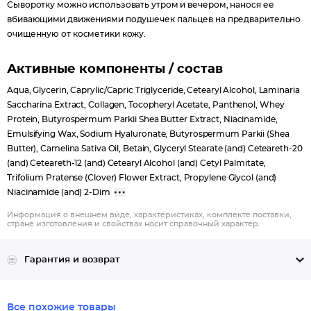
Сыворотку можно использовать утром и вечером, нанося ее
вбивающими движениями подушечек пальцев на предварительно
очищенную от косметики кожу.
Активные компоненты / состав
Aqua, Glycerin, Caprylic/Capric Triglyceride, Cetearyl Alcohol, Laminaria
Saccharina Extract, Collagen, Tocopheryl Acetate, Panthenol, Whey
Protein, Butyrospermum Parkii Shea Butter Extract, Niacinamide,
Emulsifying Wax, Sodium Hyaluronate, Butyrospermum Parkii (Shea
Butter), Camelina Sativa Oil, Betain, Glyceryl Stearate (and) Ceteareth-20
(and) Ceteareth-12 (and) Cetearyl Alcohol (and) Cetyl Palmitate,
Trifolium Pratense (Clover) Flower Extract, Propylene Glycol (and)
Niacinamide (and) 2-Dim
Информация о внешнем виде, характеристиках, комплекте поставки,
стране изготовления и свойствах носит справочный характер.
Гарантия и возврат
Все похожие товары