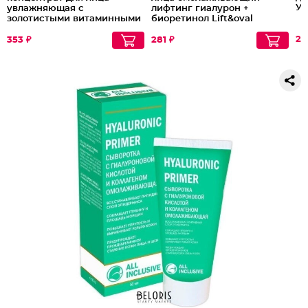
Ул
увлажняющая с
лифтинг гиалурон +
золотистыми витаминными
биоретинол Lift&oval
капсулами
40+
29
353 ₽
281 ₽