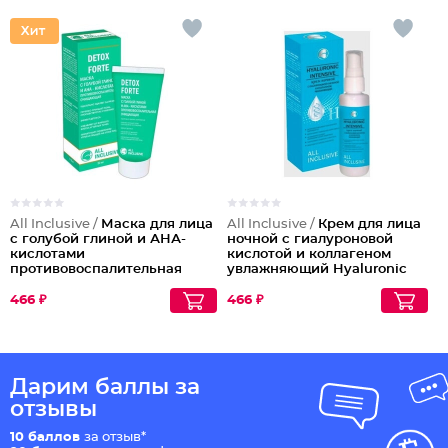
All Inclusive /
Маска для лица
All Inclusive /
Крем для лица
с голубой глиной и АНА-
ночной с гиалуроновой
кислотами
кислотой и коллагеном
противовоспалительная
увлажняющий Hyaluronic
очищающая Detox Forte
Intensive
466 ₽
466 ₽
Дарим баллы за
отзывы
10 баллов
за отзыв*