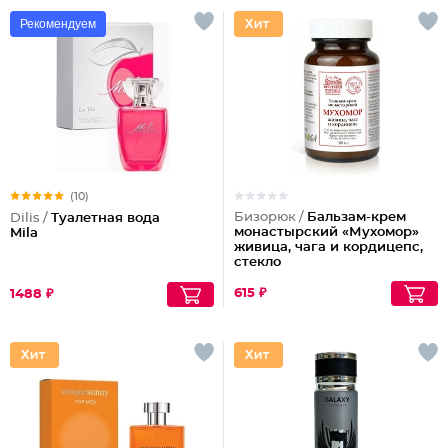
Рекомендуем
(10)
Бизорюк /
Бальзам-крем
Dilis /
Туалетная вода
монастырский «Мухомор»
Mila
живица, чага и кордицепс,
стекло
615 ₽
1488 ₽