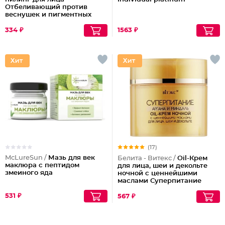
Отбеливающий против
веснушек и пигментных
пятен
334 ₽
1563 ₽
(17)
McLureSun /
Мазь для век
Белита - Витекс /
Oil-Крем
маклюра с пептидом
для лица, шеи и декольте
змеиного яда
ночной с ценнейшими
маслами Суперпитание
Аргана и миндаль
531 ₽
567 ₽