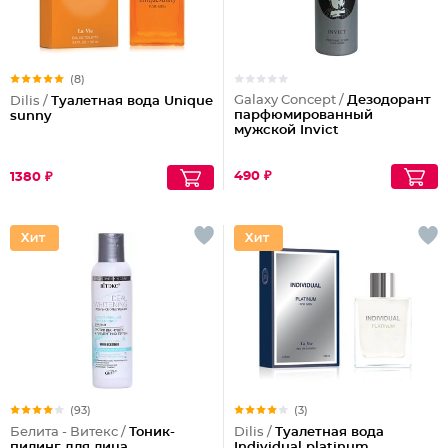
(8)
Galaxy Concept /
Дезодорант
Dilis /
Туалетная вода Unique
парфюмированный
sunny
мужской Invict
490 ₽
1380 ₽
(93)
(3)
Белита - Витекс /
Тоник-
Dilis /
Туалетная вода
пилинг для лица
Individual platinum