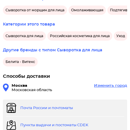
Сыворотка от морщин для лица
Омолаживающая
Подтягив
Категории этого товара
Сыворотка для лица
Российская косметика для лица
Уход
Другие бренды с типом Сыворотка для лица
Белита - Витекс
Способы доставки
Москва
Изменить город
Московская область
Почта России и почтоматы
Пункты выдачи и постоматы CDEK