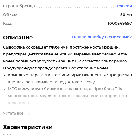
Страна бренда:
Россия
Объем:
50 мл
Код:
1000569697
Описание
Нашли ошибку в описании?
Сыворотка сокращает глубину и протяженность морщин,
предотвращает появление новых, выравнивает рельеф и тон
кожи, повышает упругость и защитные свойства эпидермиса.
Предупреждает преждевременное старение кожи.
Комплекс "Тера-актив" активизирует жизненные процессы в
клетках, разглаживает и подтягивает кожу.
MPC стимулирует биосинтез коллагена, а Lipex Shea Tris
многократно замедляет процесс разрушения природного
коллагена.
Гиалуроновая кислота отлично удерживает воду и
Читать все
поддерживает оптимальный гидробаланс в клетках кожи.
Коллаген и ламинария разглаживают морщинки,
Характеристики
подтягивают контур и корректируют овал лица.