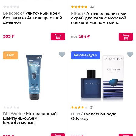
(4)
Бизорюк /
Улиточный крем
Elfora /
Антицеллюлитный
без запаха Антивозрастной
скраб для тела с морской
дневной
солью и маслом тмина
585 ₽
254 ₽
849
Рекомендуем
(3)
Bio World /
Мицеллярный
Dilis /
Туалетная вода
шампунь-объем
Odyssey
keratrix+муцин