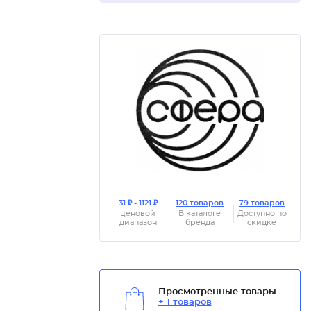
31 ₽ - 1121 ₽
120 товаров
79 товаров
ценовой
В каталоге
Доступно по
диапазон
бренда
скидке
Просмотренные товары
+ 1 товаров