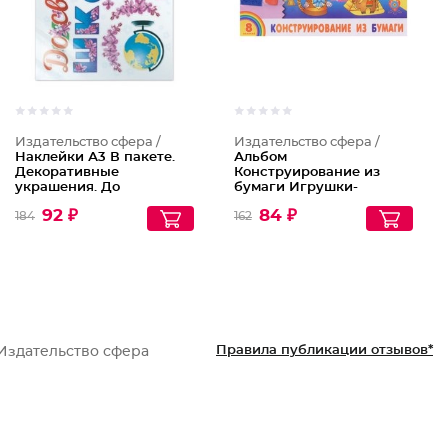
Издательство сфера /
Издательство сфера /
Наклейки А3 В пакете.
Альбом
Декоративные
Конструирование из
украшения. До
бумаги Игрушки-
свидания, школа!
подарки Для детей 3-5
92 ₽
84 ₽
184
162
лет + набор
разноцветных блесток
Правила публикации отзывов*
Издательство сфера