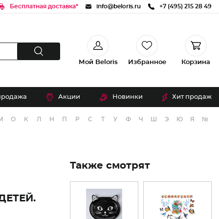
Бесплатная доставка*
info@beloris.ru
+7 (495) 215 28 49
Мой Beloris
Избранное
Корзина
продажа
Акции
Новинки
Хит продаж
М
О
К
Л
Н
П
Р
С
Т
У
Ф
Ч
Ш
Э
Ю
Я
№
Также смотрят
ДЕТЕЙ.