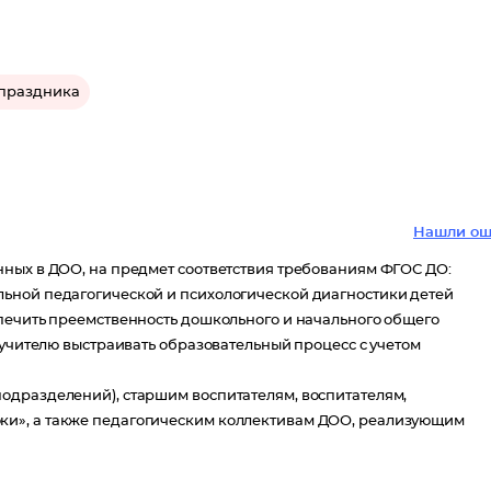
 праздника
Нашли ош
нных в ДОО, на предмет соответствия требованиям ФГОС ДО:
ьной педагогической и психологической диагностики детей
печить преемственность дошкольного и начального общего
 учителю выстраивать образовательный процесс с учетом
одразделений), старшим воспитателям, воспитателям,
и», а также педагогическим коллективам ДОО, реализующим