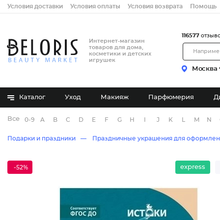
Условия доставки
Условия оплаты
Условия возврата
Помощь
116577
отзыв
Интернет-магазин
товаров для дома,
косметики и детских
игрушек
Москва
Каталог
Уход
Макияж
Парфюмерия
Д
Все бренды
0-9
A
B
C
D
E
F
G
H
I
J
K
L
M
N
Подарки и праздники
Праздничные украшения для оформлен
express
-52%