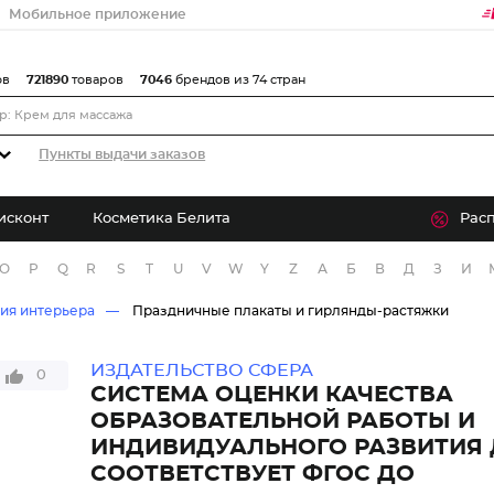
Мобильное приложение
ов
721890
товаров
7046
брендов из 74 стран
Пункты выдачи заказов
исконт
Косметика Белита
Рас
O
P
Q
R
S
T
U
V
W
Y
Z
А
Б
В
Д
З
И
ия интерьера
Праздничные плакаты и гирлянды-растяжки
ИЗДАТЕЛЬСТВО СФЕРА
0
СИСТЕМА ОЦЕНКИ КАЧЕСТВА
ОБРАЗОВАТЕЛЬНОЙ РАБОТЫ И
ИНДИВИДУАЛЬНОГО РАЗВИТИЯ 
СООТВЕТСТВУЕТ ФГОС ДО