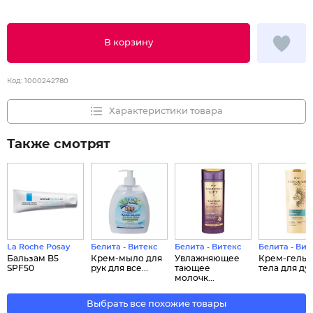
В корзину
Код:
1000242780
Характеристики товара
Также смотрят
La Roche Posay
Белита - Витекс
Белита - Витекс
Белита - Вит
Бальзам B5
Крем-мыло для
Увлажняющее
Крем-гель 
SPF50
рук для все...
тающее
тела для ду..
молочк...
Выбрать все похожие товары