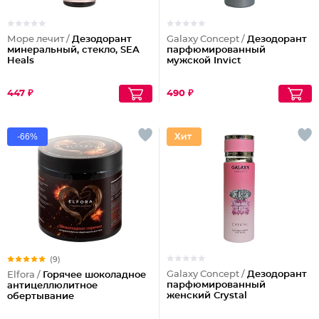
Море лечит /
Дезодорант
Galaxy Concept /
Дезодорант
минеральный, стекло, SEA
парфюмированный
Heals
мужской Invict
447 ₽
490 ₽
-66%
(9)
Galaxy Concept /
Дезодорант
Elfora /
Горячее шоколадное
парфюмированный
антицеллюлитное
женский Crystal
обертывание