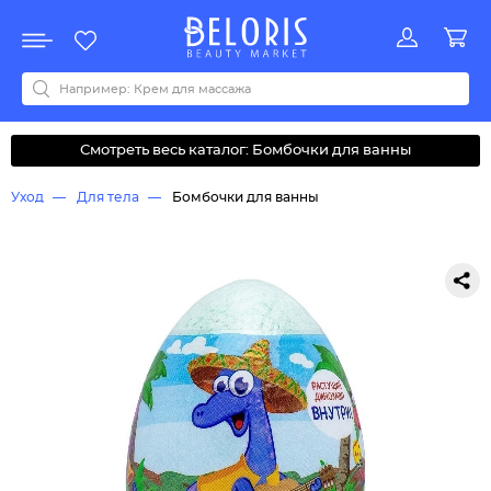
Распродажа
Акции
Новинки
Хит продаж
Все бренды
0-9
A
B
C
D
E
F
G
H
I
J
K
L
M
N
O
P
Q
R
S
T
U
V
W
Y
Z
А
Б
В
Д
З
И
М
О
К
Л
Н
П
Р
С
Т
У
Ф
Ч
Смотреть весь каталог: Бомбочки для ванны
Уход
Для тела
Бомбочки для ванны