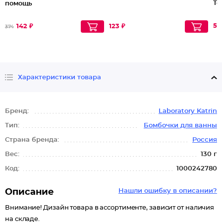
То
помощь
52
142 ₽
123 ₽
374
Характеристики товара
Бренд:
Laboratory Katrin
Тип:
Бомбочки для ванны
Страна бренда:
Россия
Вес:
130 г
Код:
1000242780
Описание
Нашли ошибку в описании?
Внимание! Дизайн товара в ассортименте, зависит от наличия
на складе.