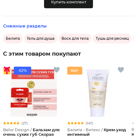
Купить комплект
Смежные разделы
Белита
Гель для душа
Воск для тела
Тушь для ресниц
С этим товаром покупают
-62%
(27)
(147)
Re
Belor Design /
Бальзам для
Белита - Витекс /
Крем-уход
жи
очень сухих губ Скорая
интимный