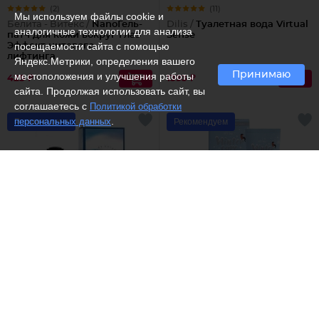
(2)
(11)
Мы используем файлы cookie и
Белита - Витекс /
NanoГель-
Dilis /
Туалетная вода Virtual
аналогичные технологии для анализа
патч для кожи вокруг глаз
Sense
посещаемости сайта с помощью
Эффект нитевого
лифтинга
Яндекс.Метрики, определения вашего
Принимаю
местоположения и улучшения работы
425 ₽
1393 ₽
сайта. Продолжая использовать сайт, вы
соглашаетесь с
Политикой обработки
.
персональных данных
Рекомендуем
Рекомендуем
(3)
Dilis /
Одеколон Арктик
Белита - Витекс /
Крем для
лица и рук детский
защитный прогулок от
холода и мороза
618 ₽
242 ₽