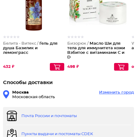
Белита - Витекс /
Гель для
Бизорюк /
Масло Ши для
We
душа Базилик и
тела для иммунитета кожи
ан
лемонграсс
Взбитое с витаминами С и
D
432 ₽
498 ₽
от
Способы доставки
Москва
Изменить город
Московская область
Почта России и почтоматы
Пункты выдачи и постоматы CDEK