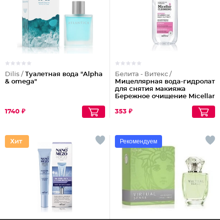
Dilis /
Туалетная вода "Alpha
Белита - Витекс /
& omega"
Мицеллярная вода-гидролат
для снятия макияжа
Бережное очищение Micellar
Cleansing
1740 ₽
353 ₽
Рекомендуем