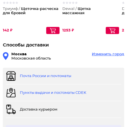
Триумф /
Щеточка-расческа
Dewal /
Щетка
De
для бровей
массажная
дл
142 ₽
1253 ₽
23
Способы доставки
Москва
Изменить город
Московская область
Почта России и почтоматы
Пункты выдачи и постоматы CDEK
Доставка курьером