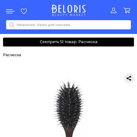
Распродажа
Акции
Новинки
Хит продаж
Все бренды
0-9
A
B
C
D
E
F
G
H
I
J
K
L
M
N
O
P
Q
R
S
T
U
V
W
Y
Z
А
Б
В
Д
З
И
М
О
К
Л
Н
П
Р
С
Т
У
Ф
Ч
Смотреть 51 товар: Расческа
Расческа