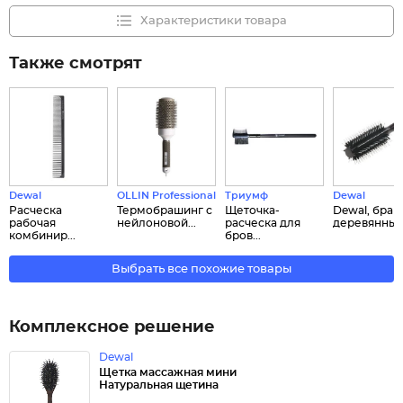
Характеристики товара
Также смотрят
Dewal
OLLIN Professional
Триумф
Dewal
Расческа
Термобрашинг с
Щеточка-
Dewal, бра
рабочая
нейлоновой...
расческа для
деревянный.
комбинир...
бров...
Выбрать все похожие товары
Комплексное решение
Dewal
Щетка массажная мини
Натуральная щетина