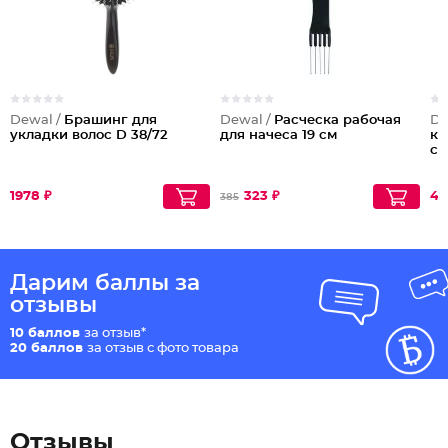
Dewal /
Брашинг для
Dewal /
Расческа рабочая
De
укладки волос D 38/72
для начеса 19 см
ко
см
1978 ₽
323 ₽
40
385
Дарим баллы за
отзывы
10 баллов
за отзыв*
20 баллов
за отзыв с фото товара
Отзывы