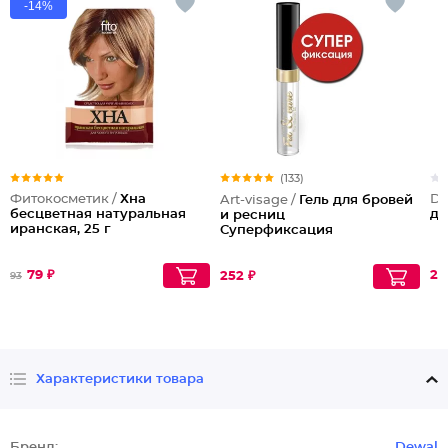
-14%
(133)
Фитокосметик /
Хна
De
Art-visage /
Гель для бровей
бесцветная натуральная
дл
и ресниц
иранская, 25 г
Суперфиксация
79 ₽
23
252 ₽
93
Характеристики товара
Бренд:
Dewal