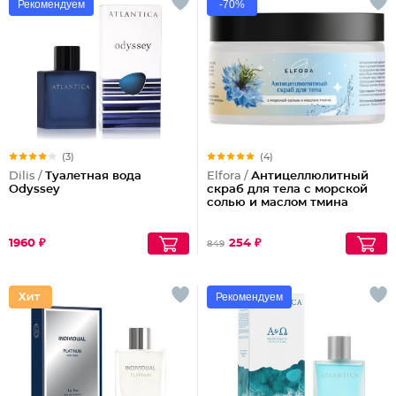
Рекомендуем
-70%
(3)
(4)
Dilis /
Туалетная вода
Elfora /
Антицеллюлитный
Odyssey
скраб для тела с морской
солью и маслом тмина
1960 ₽
254 ₽
849
Рекомендуем