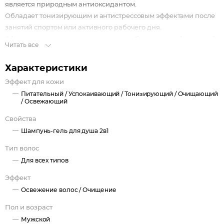
является природным антиоксидантом.
Обладает тонизирующим и антистрессовым эффектами после
занятий спортом или активного рабочего дня.
Эфирное масло ветивера делает кожу более упругой и свежей;
Читать все
прекрасно снимает стресс; нервное напряжение и
нормализует сон.
Характеристики
Гиалуроновая кислота насыщает волосы и кожу необходимой
Эффект для кожи
влагой, успокаивает, оздоравливает и укрепляет, заботится о
Питательный /
Успокаивающий /
Тонизирующий /
Очищающий
коже головы и волосах, дарит свежесть.
/
Освежающий
Подходит для частого применения. Имеет нейтральный pH.
Свойства
Шампунь-гель для душа 2в1
Тип волос
Для всех типов
Эффект
Освежение волос /
Очищение
Пол и возраст
Мужской