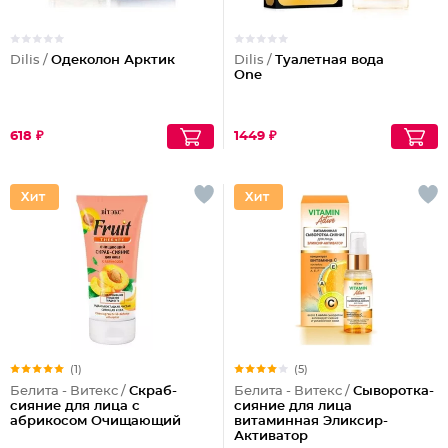
Dilis /
Одеколон Арктик
Dilis /
Туалетная вода
One
618 ₽
1449 ₽
(1)
(5)
Белита - Витекс /
Скраб-
Белита - Витекс /
Сыворотка-
сияние для лица с
сияние для лица
абрикосом Очищающий
витаминная Эликсир-
Активатор