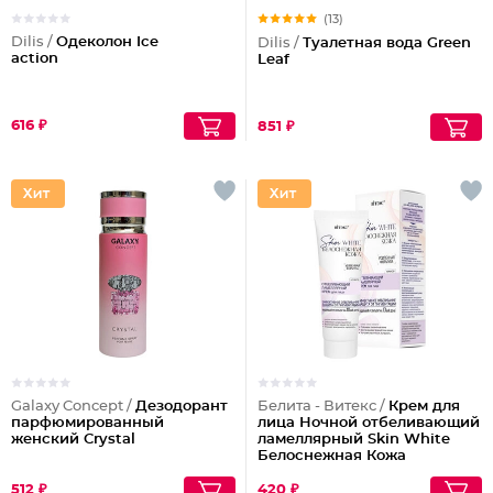
(13)
Dilis /
Одеколон Ice
Dilis /
Туалетная вода Green
action
Leaf
616 ₽
851 ₽
Galaxy Concept /
Дезодорант
Белита - Витекс /
Крем для
парфюмированный
лица Ночной отбеливающий
женский Crystal
ламеллярный Skin White
Белоснежная Кожа
512 ₽
420 ₽