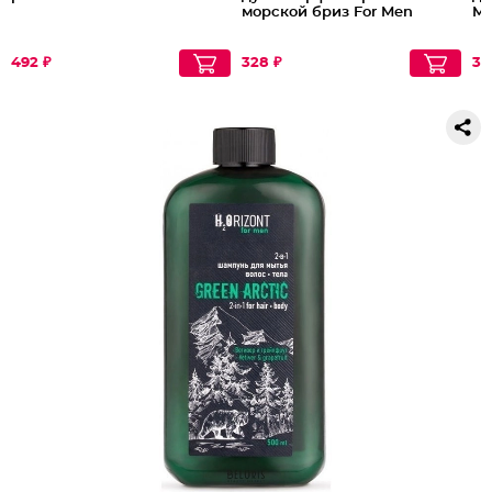
морской бриз For Men
M
492 ₽
328 ₽
33