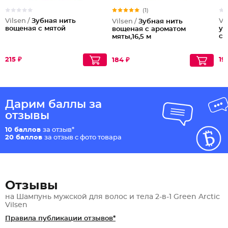
(1)
Vilsen /
Зубная нить
Vi
Vilsen /
Зубная нить
вощеная с мятой
ув
вощеная с ароматом
cr
мяты,16,5 м
215 ₽
19
184 ₽
Дарим баллы за
отзывы
10 баллов
за отзыв*
20 баллов
за отзыв с фото товара
Отзывы
на Шампунь мужской для волос и тела 2-в-1 Green Arctic
Vilsen
Правила публикации отзывов*