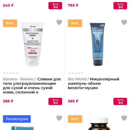
243 ₽
753 ₽
Белита - Витекс /
Сливки для
Bio World /
Мицеллярный
тела ультраувлажняющие
шампунь-объем
для сухой и очень сухой
keratrix+муцин
кожи, склонной к
шелушениям Pharmacos
Panthenol Urea
365 ₽
393 ₽
Рекомендуем