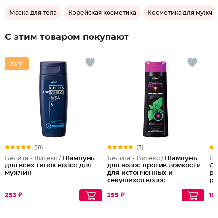
Маска для тела
Корейская косметика
Косметика для мужчи
С этим товаром покупают
(18)
(7)
Белита - Витекс /
Шампунь
Белита - Витекс /
Шампунь
Do
для всех типов волос для
для волос против ломкости
Са
мужчин
для истонченных и
ра
секущихся волос
ра
на
ко
253 ₽
355 ₽
15
ле