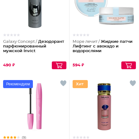
Galaxy Concept /
Дезодорант
Море лечит /
Жидкие патчи
парфюмированный
Лифтинг с авокадо и
мужской Invict
водорослями
490 ₽
594 ₽
Рекомендуем
(9)