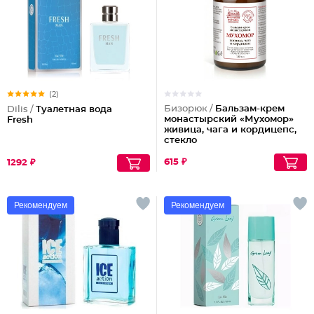
(2)
Бизорюк /
Бальзам-крем
Dilis /
Туалетная вода
монастырский «Мухомор»
Fresh
живица, чага и кордицепс,
стекло
615 ₽
1292 ₽
Рекомендуем
Рекомендуем