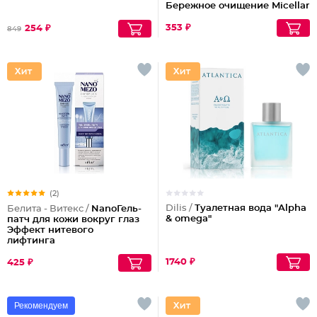
Бережное очищение Micellar
Cleansing
353 ₽
254 ₽
849
(2)
Dilis /
Туалетная вода "Alpha
Белита - Витекс /
NanoГель-
& omega"
патч для кожи вокруг глаз
Эффект нитевого
лифтинга
1740 ₽
425 ₽
Рекомендуем