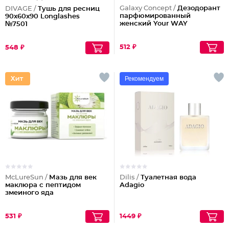
Galaxy Concept /
Дезодорант
DIVAGE /
Тушь для ресниц
парфюмированный
90x60x90 Longlashes
женский Your WAY
№7501
512 ₽
548 ₽
Рекомендуем
McLureSun /
Мазь для век
Dilis /
Туалетная вода
маклюра с пептидом
Adagio
змеиного яда
531 ₽
1449 ₽