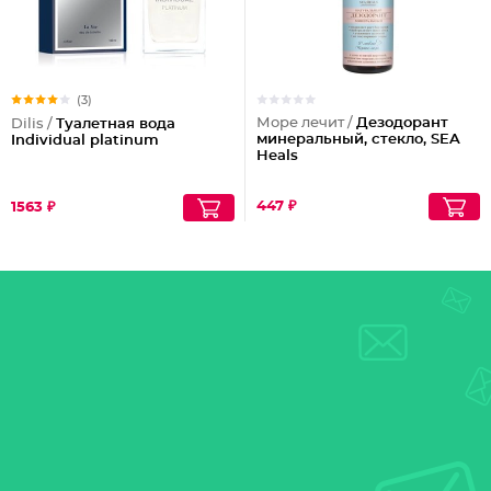
(3)
Море лечит /
Дезодорант
Dilis /
Туалетная вода
минеральный, стекло, SEA
Individual platinum
Heals
447 ₽
1563 ₽