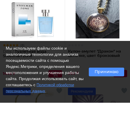
(8)
Мы используем файлы cookie и
Кулон-амулет "Дракон" на
Dilis /
Туалетная вода
аналогичные технологии для анализа
цепочке, цвет бронзовый
Steelman zone
посещаемости сайта с помощью
Яндекс.Метрики, определения вашего
Принимаю
местоположения и улучшения работы
283 ₽
1449 ₽
сайта. Продолжая использовать сайт, вы
соглашаетесь с
Политикой обработки
.
персональных данных
Рекомендуем
Рекомендуем