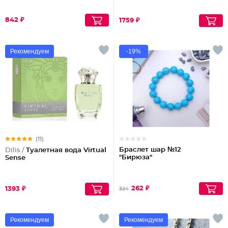
842 ₽
1759 ₽
Рекомендуем
-19%
(11)
Браслет шар №12
Dilis /
Туалетная вода Virtual
"Бирюза"
Sense
262 ₽
1393 ₽
324
Рекомендуем
Рекомендуем