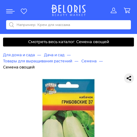
Распродажа
Акции
Новинки
Хит продаж
Все бренды
0-9
A
B
C
D
E
F
G
H
I
J
K
L
M
N
O
P
Q
R
S
T
U
V
W
Y
Z
А
Б
В
Д
З
И
М
О
К
Л
Н
П
Р
С
Т
У
Ф
Ч
Смотреть весь каталог: Семена овощей
Для дома и сада
Дача и сад
Товары для выращивания растений
Семена
Семена овощей