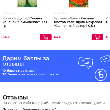
Урожай уДачи /
Семена
Урожай уДачи /
Семена
Ур
кабачок "Грибовские" 37,1,5
цветов календула махровая
то
гр
"Солнечный ветер", 0,5 г
г
54 ₽
64 ₽
48
Дарим баллы за
отзывы
10 баллов
за отзыв*
20 баллов
за отзыв с фото товара
Отзывы
на Семена кабачок "Грибовские" 37,1,5 гр Урожай уДачи
Правила публикации отзывов*