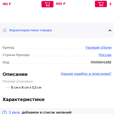
550 ₽
192 ₽
33
Характеристики товара
Бренд:
Урожай уДачи
Страна бренда:
Россия
Код:
1000604282
Описание
Нашли ошибку в описании?
Размер упаковки
15 см x 8 см x 0,3 см
Характеристики
3 раза
добавили в список желаний