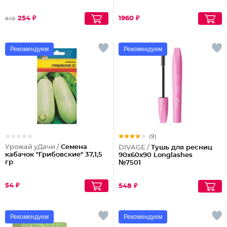
254 ₽
1960 ₽
849
Рекомендуем
Рекомендуем
(9)
Урожай уДачи /
Семена
DIVAGE /
Тушь для ресниц
кабачок "Грибовские" 37,1,5
90x60x90 Longlashes
гр
№7501
54 ₽
548 ₽
Рекомендуем
Рекомендуем