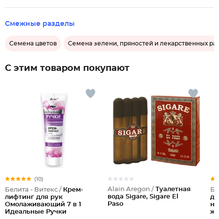
Смежные разделы
Семена цветов
Семена зелени, пряностей и лекарственных ра
С этим товаром покупают
(10)
Alain Aregon /
Туалетная
Белита - Витекс /
Крем-
Бе
вода Sigare, Sigare El
лифтинг для рук
дл
Paso
Омолаживающий 7 в 1
но
Идеальные Ручки
жи