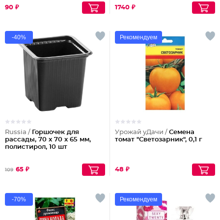
90 ₽
1740 ₽
-40%
Рекомендуем
Russia /
Горшочек для
Урожай уДачи /
Семена
рассады, 70 х 70 х 65 мм,
томат "Светозарник", 0,1 г
полистирол, 10 шт
65 ₽
48 ₽
109
-70%
Рекомендуем