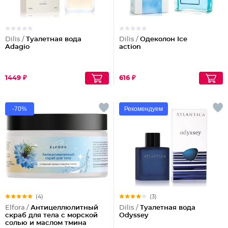
Dilis /
Туалетная вода
Dilis /
Одеколон Ice
Adagio
action
1449 ₽
616 ₽
-70%
Рекомендуем
(4)
(3)
Elfora /
Антицеллюлитный
Dilis /
Туалетная вода
скраб для тела с морской
Odyssey
солью и маслом тмина