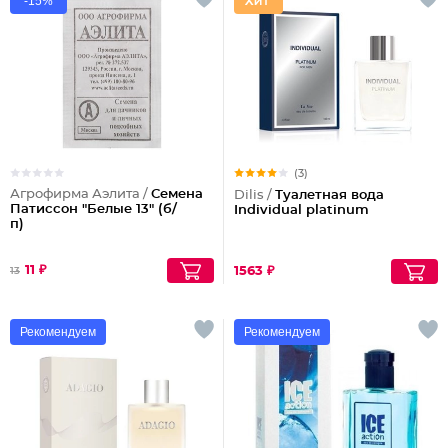
-15%
(3)
Агрофирма Аэлита /
Семена
Dilis /
Туалетная вода
Патиссон "Белые 13" (б/
Individual platinum
п)
11 ₽
1563 ₽
13
Рекомендуем
Рекомендуем