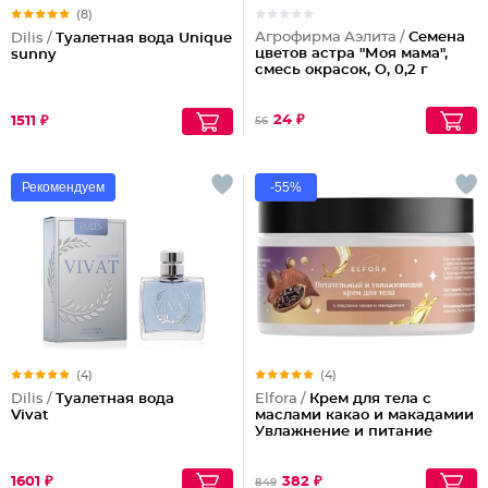
(8)
Агрофирма Аэлита /
Семена
Dilis /
Туалетная вода Unique
цветов астра "Моя мама",
sunny
смесь окрасок, О, 0,2 г
24 ₽
1511 ₽
56
Рекомендуем
-55%
(4)
(4)
Dilis /
Туалетная вода
Elfora /
Крем для тела с
Vivat
маслами какао и макадамии
Увлажнение и питание
1601 ₽
382 ₽
849