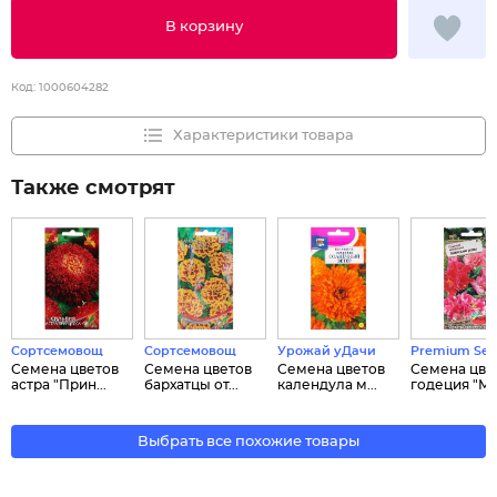
В корзину
Код:
1000604282
Характеристики товара
Также смотрят
Сортсемовощ
Сортсемовощ
Урожай уДачи
Premium See
Семена цветов
Семена цветов
Семена цветов
Семена цве
астра "Прин...
бархатцы от...
календула м...
годеция "Ма.
Выбрать все похожие товары