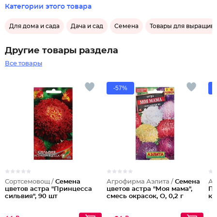
Категории этого товара
Для дома и сада
Дача и сад
Семена
Товары для выращива
Другие товары раздела
Все товары
-57%
Сортсемовощ /
Семена
Агрофирма Аэлита /
Семена
Аг
цветов астра "Принцесса
цветов астра "Моя мама",
Пе
сильвия", 90 шт
смесь окрасок, О, 0,2 г
ко