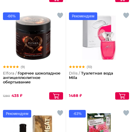
-66%
Рекомендуем
(9)
(10)
Elfora /
Горячее шоколадное
Dilis /
Туалетная вода
антицеллюлитное
Mila
обертывание
435 ₽
1488 ₽
1280
Рекомендуем
-63%