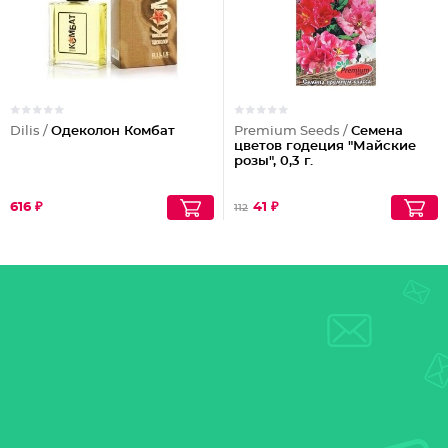
Dilis /
Одеколон Комбат
Premium Seeds /
Семена
цветов годеция "Майские
розы", 0,3 г.
616 ₽
41 ₽
112