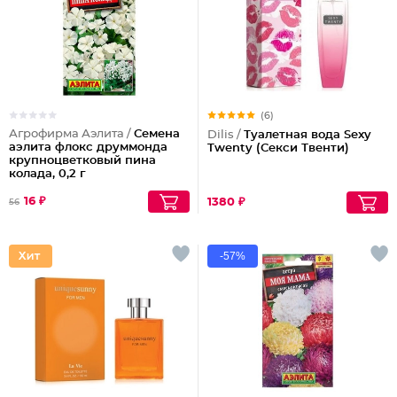
(6)
Агрофирма Аэлита /
Семена
Dilis /
Туалетная вода Sexy
аэлита флокс друммонда
Twenty (Секси Твенти)
крупноцветковый пина
колада, 0,2 г
16 ₽
1380 ₽
56
-57%