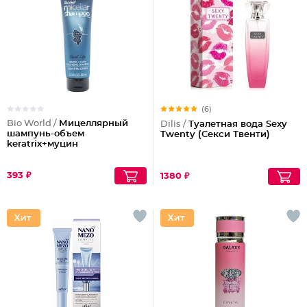
(6)
Bio World /
Мицеллярный
Dilis /
Туалетная вода Sexy
шампунь-объем
Twenty (Секси Твенти)
keratrix+муцин
393 ₽
1380 ₽