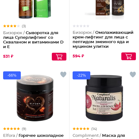
(3)
Бизорюк /
Омолаживающий
Бизорюк /
Сыворотка для
крем-лифтинг для лица с
лица Суперлифтинг со
пептидом змеиного яда и
Скваланом и витаминами D
муцином улитки
и Е
594 ₽
531 ₽
-66%
-22%
(9)
(14)
Elfora /
Горячее шоколадное
Compliment /
Маска для