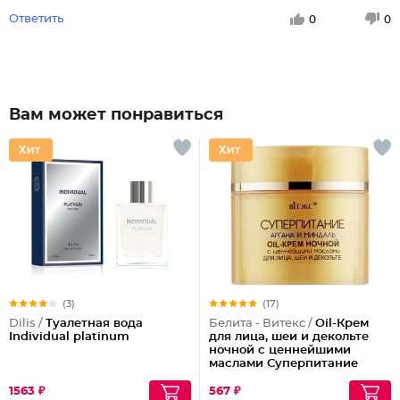
Ответить
0
0
Вам может понравиться
(3)
(17)
Dilis /
Туалетная вода
Белита - Витекс /
Oil-Крем
Individual platinum
для лица, шеи и декольте
ночной с ценнейшими
маслами Суперпитание
Аргана и миндаль
1563 ₽
567 ₽