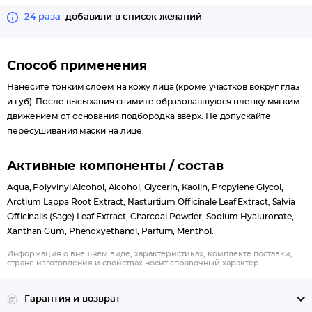
24 раза
добавили в список желаний
Способ применения
Нанесите тонким слоем на кожу лица (кроме участков вокруг глаз
и губ). После высыхания снимите образовавшуюся пленку мягким
движением от основания подбородка вверх. Не допускайте
пересушивания маски на лице.
Активные компоненты / состав
Aqua, Polyvinyl Alcohol, Alcohol, Glycerin, Kaolin, Propylene Glycol,
Arctium Lappa Root Extract, Nasturtium Officinale Leaf Extract, Salvia
Officinalis (Sage) Leaf Extract, Charcoal Powder, Sodium Hyaluronate,
Xanthan Gum, Phenoxyethanol, Parfum, Menthol.
Информация о внешнем виде, характеристиках, комплекте поставки,
стране изготовления и свойствах носит справочный характер.
Гарантия и возврат