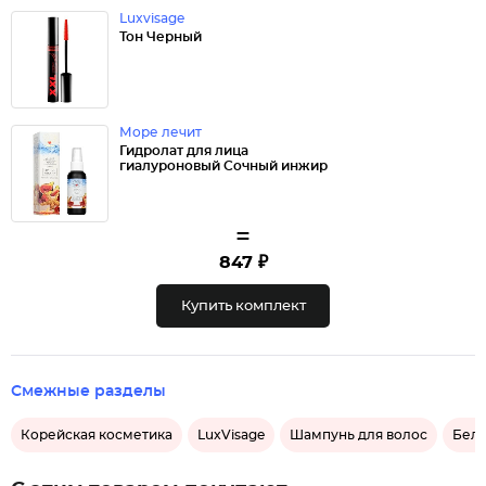
Luxvisage
Тон Черный
Море лечит
Гидролат для лица
гиалуроновый Сочный инжир
=
847 ₽
Купить комплект
Смежные разделы
Корейская косметика
LuxVisage
Шампунь для волос
Бели