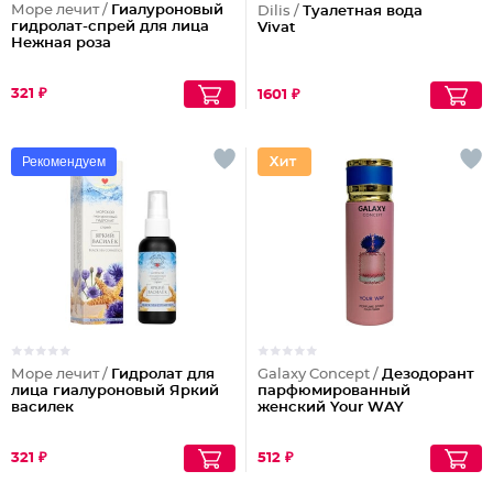
Море лечит /
Гиалуроновый
Dilis /
Туалетная вода
гидролат-спрей для лица
Vivat
Нежная роза
321 ₽
1601 ₽
Рекомендуем
Море лечит /
Гидролат для
Galaxy Concept /
Дезодорант
лица гиалуроновый Яркий
парфюмированный
василек
женский Your WAY
321 ₽
512 ₽