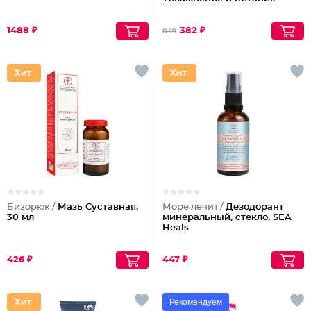
1488 ₽
382 ₽
849
Бизорюк /
Мазь Суставная,
Море лечит /
Дезодорант
30 мл
минеральный, стекло, SEA
Heals
426 ₽
447 ₽
Рекомендуем