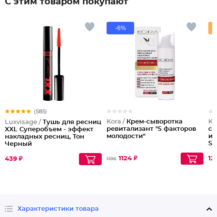
С этим товаром покупают
-6%
(585)
Kora /
Крем-сыворотка
Ko
Luxvisage /
Тушь для ресниц
ревитализант "5 факторов
со
XXL Суперобъем - эффект
молодости"
и 
накладных ресниц, Тон
SP
Черный
1124 ₽
12
439 ₽
1196
Характеристики товара