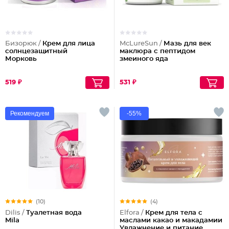
Бизорюк /
Крем для лица
McLureSun /
Мазь для век
солнцезащитный
маклюра с пептидом
Морковь
змеиного яда
519 ₽
531 ₽
Рекомендуем
-55%
(10)
(4)
Dilis /
Туалетная вода
Elfora /
Крем для тела с
Mila
маслами какао и макадамии
Увлажнение и питание