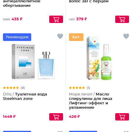
антицеллюлитное
волос 3в1 с перцем
обертывание
435 ₽
379 ₽
1280
487
Рекомендуем
(8)
(1)
Dilis /
Туалетная вода
Море лечит /
Масло
Steelman zone
спирулины для лица
Лифтинг-эффект и
увлажнение
1449 ₽
426 ₽