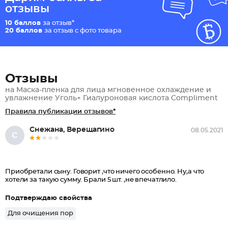
отзывы
10 баллов
за отзыв*
20 баллов
за отзыв с фото товара
Отзывы
на Маска-пленка для лица мгновенное охлаждение и
увлажнение Уголь+ Гиалуроновая кислота Compliment
Правила публикации отзывов*
Снежана, Верещагино
08.05.2021
С
Приобретали сыну. Говорит ,что ничего особенно. Ну,а что
хотели за такую сумму. Брали 5 шт. ,не впечатлило.
Подтверждаю свойства
Для очищения пор