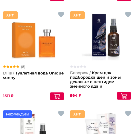
(8)
Бизорюк /
Крем для
Dilis /
Туалетная вода Unique
подбородка шеи и зоны
sunny
декольте с пептидом
змеиного яда и
антиоксидантами
594 ₽
1511 ₽
Рекомендуем