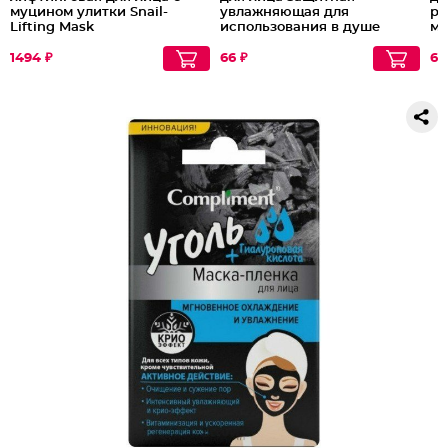
муцином улитки Snail-
увлажняющая для
ре
Lifting Mask
использования в душе
ма
ми
1494 ₽
66 ₽
66