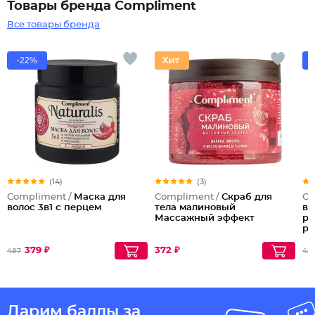
Товары бренда Compliment
Все товары бренда
-22%
(14)
(3)
Compliment /
Маска для
Compliment /
Скраб для
Co
волос 3в1 с перцем
тела малиновый
во
Массажный эффект
ра
ро
379 ₽
372 ₽
487
45
Дарим баллы за