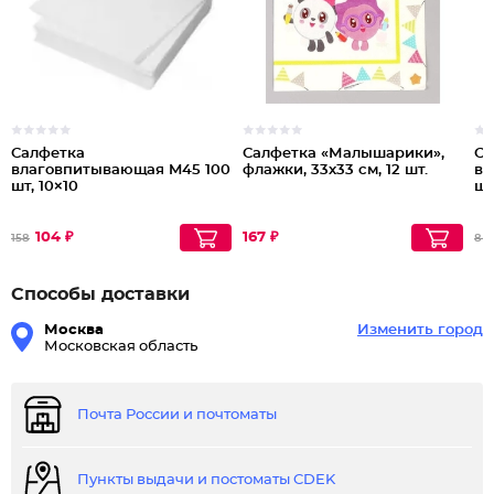
Салфетка
Салфетка «Малышарики»,
Са
влаговпитывающая M45 100
флажки, 33х33 см, 12 шт.
вл
шт, 10×10
шт
104 ₽
167 ₽
158
84
Способы доставки
Москва
Изменить город
Московская область
Почта России и почтоматы
Пункты выдачи и постоматы CDEK