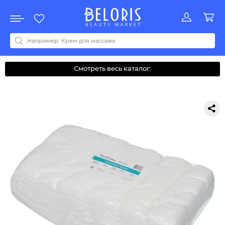
Распродажа
Акции
Новинки
Хит продаж
Все бренды
0-9
A
B
C
D
E
F
G
H
I
J
K
L
M
N
O
P
Q
R
S
T
U
V
W
Y
Z
А
Б
В
Д
З
И
М
О
К
Л
Н
П
Р
С
Т
У
Ф
Ч
Смотреть весь каталог: