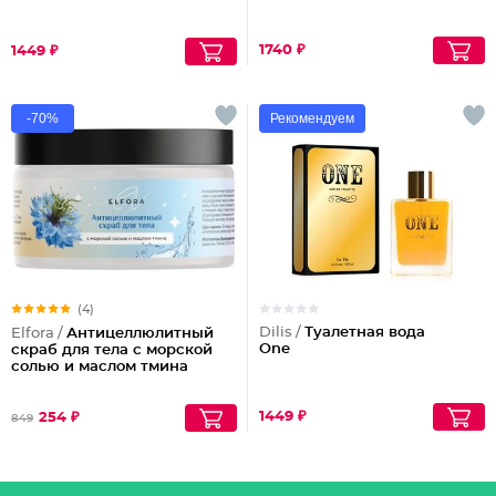
1740 ₽
1449 ₽
-70%
Рекомендуем
(4)
Dilis /
Туалетная вода
Elfora /
Антицеллюлитный
One
скраб для тела с морской
солью и маслом тмина
1449 ₽
254 ₽
849