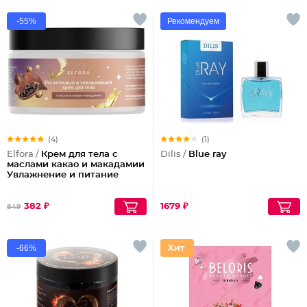
-55%
Рекомендуем
(4)
(1)
Elfora /
Крем для тела с
Dilis /
Blue ray
маслами какао и макадамии
Увлажнение и питание
382 ₽
1679 ₽
849
-66%