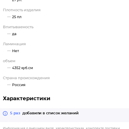
27 уп.
Плотность изделия
25 пл
Впитываемость
да
Ламинация
Нет
объем
4352 куб.см
Страна происхождения
Россия
Характеристики
5 раз
добавили в список желаний
Информация о внешнем виде, характеристиках, комплекте поставки,