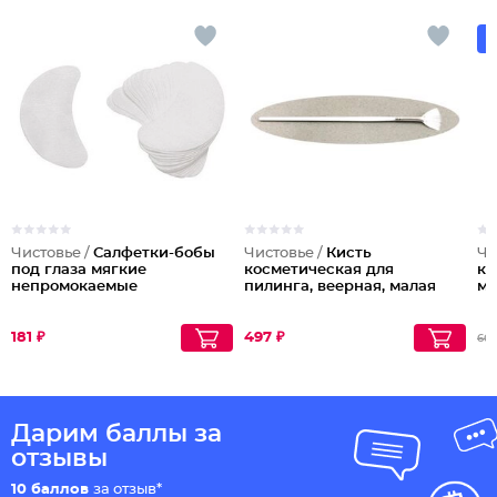
Чистовье /
Салфетки-бобы
Чистовье /
Кисть
Чи
под глаза мягкие
косметическая для
ко
непромокаемые
пилинга, веерная, малая
ма
181 ₽
497 ₽
669
Дарим баллы за
отзывы
10 баллов
за отзыв*