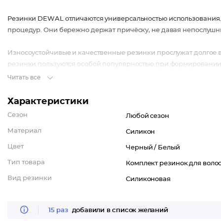
Резинки DEWAL отличаются универсальностью использования.
процедур. Они бережно держат причёску, не давая непослушн
Износоустойчивые и качественные резинки прослужат долгое вр
резинки пользуются особой популярностью при формировании 
Читать все
Характеристики
Сезон
Любой сезон
Материал
Силикон
Цвет
Черный /
Белый
Тип товара
Комплект резинок для воло
Вид резинки
Силиконовая
15 раз
добавили в список желаний