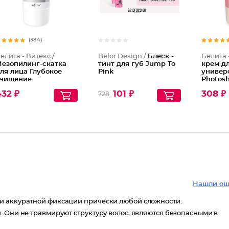
(384)
елита - Витекс /
Belor Design /
Блеск -
Белита 
езопилинг-скатка
тинт для губ Jump To
крем д
ля лица Глубокое
Pink
универ
чищение
Photos
Young S
32 ₽
101 ₽
308 ₽
728
Нашли ош
и аккуратной фиксации причёски любой сложности.
. Они не травмируют структуру волос, являются безопасными в