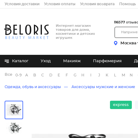
Условия доставки
Условия оплаты
Условия возврата
Помощь
116577
отзыв
Интернет-магазин
товаров для дома,
косметики и детских
игрушек
Москва
Каталог
Уход
Макияж
Парфюмерия
Д
Все бренды
0-9
A
B
C
D
E
F
G
H
I
J
K
L
M
N
Одежда, обувь и аксессуары
Аксессуары мужские и женские
express