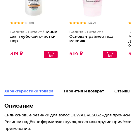
(19)
(330)
Белита - Витекс /
Тоник
Белита - Витекс /
Б
для глубокой очистки
Основа-праймер под
М
пор
макияж
д
о
319 ₽
414 ₽
4
Характеристики товара
Гарантия и возврат
Отзывы
Описание
Силиконовые резинки для волос DEWAL RES032 – для прочной 
Резинки надёжно формируют пучок, хвост или другие причёски
применении.