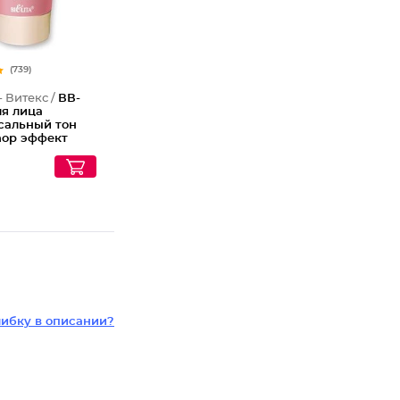
(739)
- Витекс /
ВВ-
ля лица
сальный тон
hop эффект
pf 15
ибку в описании?