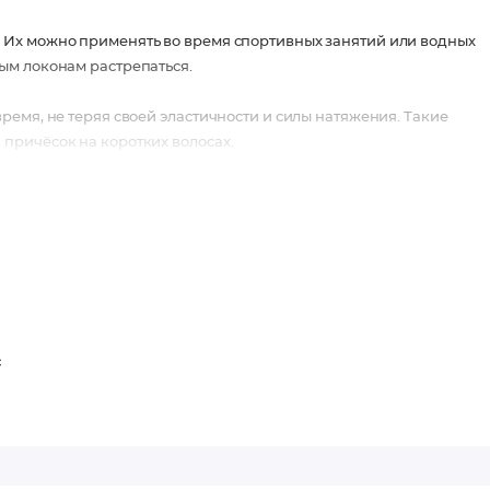
 Их можно применять во время спортивных занятий или водных
ым локонам растрепаться.
емя, не теряя своей эластичности и силы натяжения. Такие
причёсок на коротких волосах.
с