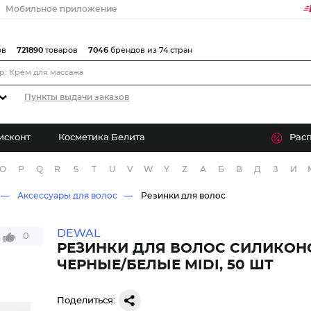
Мобильное приложение
ов
721890
товаров
7046
брендов из 74 стран
Пункты выдачи заказов
исконт
Косметика Белита
Рас
O
P
Q
R
S
T
U
V
W
Y
Z
А
Б
В
Д
З
И
Аксессуары для волос
Резинки для волос
DEWAL
0
РЕЗИНКИ ДЛЯ ВОЛОС СИЛИКО
ЧЕРНЫЕ/БЕЛЫЕ MIDI, 50 ШТ
Поделиться: