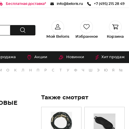
Бесплатная доставка*
info@beloris.ru
+7 (495) 215 28 49
Мой Beloris
Избранное
Корзина
продажа
Акции
Новинки
Хит продаж
М
О
К
Л
Н
П
Р
С
Т
У
Ф
Ч
Ш
Э
Ю
Я
№
Также смотрят
НОВЫЕ