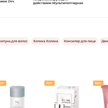
ием 24ч.
действием Мультипептидная
мпунь для волос
Холика Холика
Консилер для лица
Дем