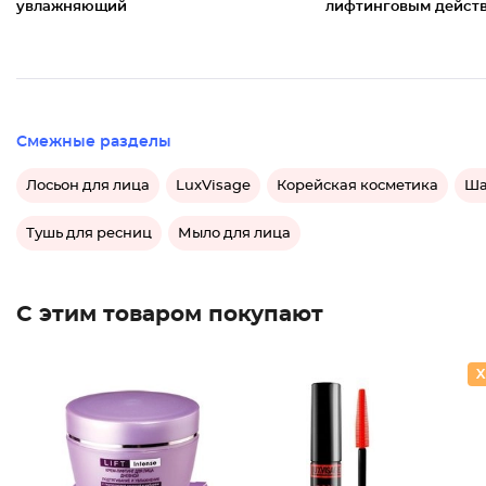
увлажняющий
лифтинговым действ
Смежные разделы
Лосьон для лица
LuxVisage
Корейская косметика
Ша
Тушь для ресниц
Мыло для лица
С этим товаром покупают