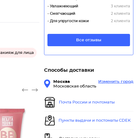
- Увлажняющий
3 клиента
- Смягчающий
2 клиента
- Для упругости кожи
2 клиента
Все отзывы
акияж для лица
Способы доставки
Москва
Изменить город
Московская область
Почта России и почтоматы
Пункты выдачи и постоматы CDEK