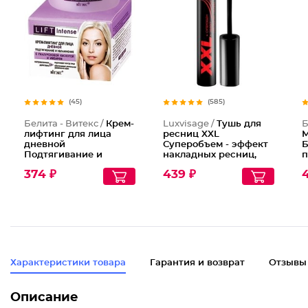
Тушь дл
(45)
(585)
Белита - Витекс /
Крем-
Luxvisage /
Тушь для
Б
лифтинг для лица
ресниц XXL
М
дневной
Суперобъем - эффект
Б
Подтягивание и
накладных ресниц,
п
Увлажнение с
Тон Черный
к
374 ₽
439 ₽
4
гиалуроновой
кислотой
Характеристики товара
Гарантия и возврат
Отзывы
Описание