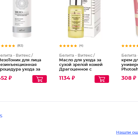
(82)
(4)
елита - Витекс /
Белита - Витекс /
Белита 
езоТоник для лица
Масло для ухода за
крем д
езинъекционная
сухой зрелой кожей
универ
роцедура ухода за
Драгоценное с
Photos
ожей лица
антивозрастным и
Young S
52 ₽
1134 ₽
308 ₽
питательным
действием LuxCare
5
Нашли ош