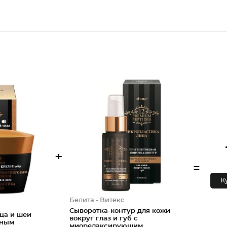
+
=
К
Белита - Витекс
Сыворотка-контур для кожи
ица и шеи
вокруг глаз и губ с
нным
миорелаксирующим