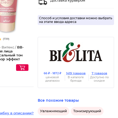
Доставка курьером
Способ и условия доставки можно выбрать
на этапе ввода адреса
(739)
- Витекс /
ВВ-
ля лица
сальный тон
hop эффект
pf 15
66 ₽ - 1872 ₽
1419 товаров
7 товаров
ценовой
В каталоге
Доступно по
диапазон
бренда
скидке
Все похожие товары
Увлажняющий
Тонизирующий
ибку в описании?