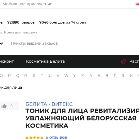
Мобильное приложение
ов
721890
товаров
7046
брендов из 74 стран
Пункты выдачи заказов
исконт
Косметика Белита
Рас
O
P
Q
R
S
T
U
V
W
Y
Z
А
Б
В
Д
З
И
ик для лица
БЕЛИТА - ВИТЕКС
4
ТОНИК ДЛЯ ЛИЦА РЕВИТАЛИЗ
УВЛАЖНЯЮЩИЙ БЕЛОРУССКАЯ
КОСМЕТИКА
5 отзывов