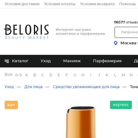
Условия доставки
Условия оплаты
Условия возврата
Помощь
116577
отзыв
Интернет-магазин
косметики и парфюмерии
Москва
Каталог
Уход
Макияж
Парфюмерия
Д
Все бренды
0-9
A
B
C
D
E
F
G
H
I
J
K
L
M
N
Уход
Для лица
Средство увлажняющее для лица
Тон
express