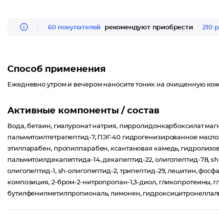
60 покупателей
рекомендуют приобрести
210 
Способ применения
Ежедневно утром и вечером наносите тоник на очищенную кожу
Активные компоненты / состав
Вода, бетаин, гиалуронат натрия, пирролидонкарбоксилат маг
пальмитоилтетрапептид-7, ПЭГ-40 гидрогенизированное масло,
этилпарабен, пропилпарабен, ксантановая камедь, гидролизо
пальмитоилдекапептида-14, декапептид-22, олигопептид-78, sh-
олигопептид-1, sh-олигопептид-2, трипептид-29, лецитин, фосф
композиция, 2-бром-2-нитропропан-1,3-диол, гликопротеины, г
бутилфенилметилпропиональ, лимонен, гидроксицитронеллаль