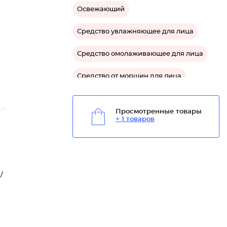
Освежающий
Средство увлажняющее для лица
Средство омолаживающее для лица
Средство от морщин для лица
Средство для зрелой кожи лица
 и
Просмотренные товары
+ 1 товаров
Средство для упругости кожи лица
е,
Средство от шелушения для лица
Средство успокаивающее для лица
/