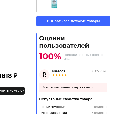
Выбрать все похожие товары
Оценки
пользователей
100%
положительных оценок
из 5
Инесса
09.05.2020
1818 ₽
Вся серия очень понравилась
упить комплект
Популярные свойства товара
- Тонизирующий
4 клиента
- Успокаивающий
3 клиента