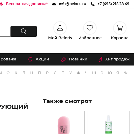
Бесплатная доставка*
info@beloris.ru
+7 (495) 215 28 49
Мой Beloris
Избранное
Корзина
продажа
Акции
Новинки
Хит продаж
М
О
К
Л
Н
П
Р
С
Т
У
Ф
Ч
Ш
Э
Ю
Я
№
Также смотрят
ИРУЮЩИЙ