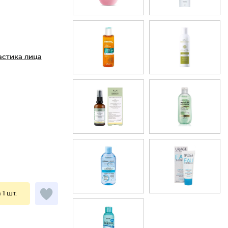
астика лица
 1 шт.