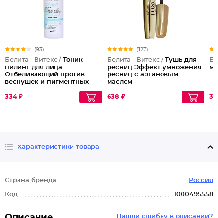
(93)
(127)
Белита - Витекс /
Тоник-
Белита - Витекс /
Тушь для
Би
пилинг для лица
ресниц Эффект умножения
мо
Отбеливающий против
ресниц с аргановым
веснушек и пигментных
маслом
пятен
334 ₽
638 ₽
31
Характеристики товара
Страна бренда:
Россия
Код:
1000495558
Описание
Нашли ошибку в описании?