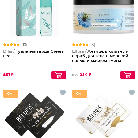
(13)
(4)
Dilis /
Туалетная вода Green
Elfora /
Антицеллюлитный
Leaf
скраб для тела с морской
солью и маслом тмина
851 ₽
254 ₽
849