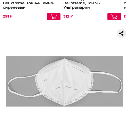
BeExtreme, Тон 44 Темно-
BeExtreme, Тон 56
сы
сиреневый
Ультрамарин
мг
ре
дл
291 ₽
312 ₽
13