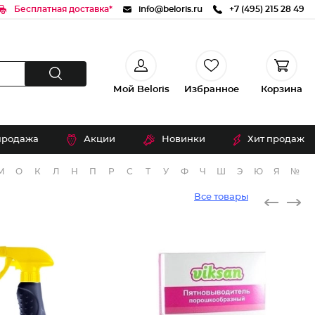
Бесплатная доставка*
info@beloris.ru
+7 (495) 215 28 49
Мой Beloris
Избранное
Корзина
продажа
Акции
Новинки
Хит продаж
М
О
К
Л
Н
П
Р
С
Т
У
Ф
Ч
Ш
Э
Ю
Я
№
Все товары