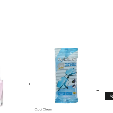
+
=
К
Opti Clean