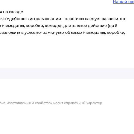
Нашли ош
я на складе.
ью.Удобство в использовании – пластины следует развесить в
 (чемоданы, коробки, комоды); длительное действие (до 6
разложить в условно- замкнутых объемах (чемоданы, коробки,
ане изготовления и свойствах носит справочный характер.