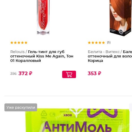
(5)
Relouis /
Гель-тинт для губ
Белита - Витекс /
Бал
оттеночный Kiss Me Again, Тон
оттеночный для волос
01 Коралловый
Корица
372 ₽
353 ₽
396
Уже раскупили