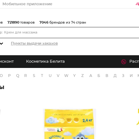
Мобильное приложение
ов
721890
товаров
7046
брендов из 74 стран
Пункты выдачи заказов
исконт
Косметика Белита
Рас
O
P
Q
R
S
T
U
V
W
Y
Z
А
Б
В
Д
З
И
ры
Бальзам