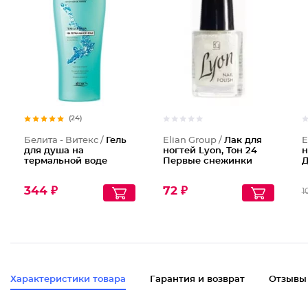
Лак для
(24)
Белита - Витекс /
Гель
Elian Group /
Лак для
E
для душа на
ногтей Lyon, Тон 24
н
термальной воде
Первые снежинки
Д
344 ₽
72 ₽
1
Характеристики товара
Гарантия и возврат
Отзывы