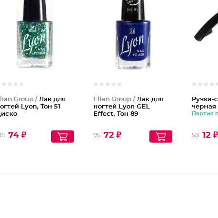
Лак для
Лак для
lian Group /
Лак для
Elian Group /
Лак для
Ручка-с
огтей Lyon, Тон 51
ногтей Lyon GEL
черная
иско
Effect, Тон 89
Партия 
74 ₽
72 ₽
12 
05
95
58