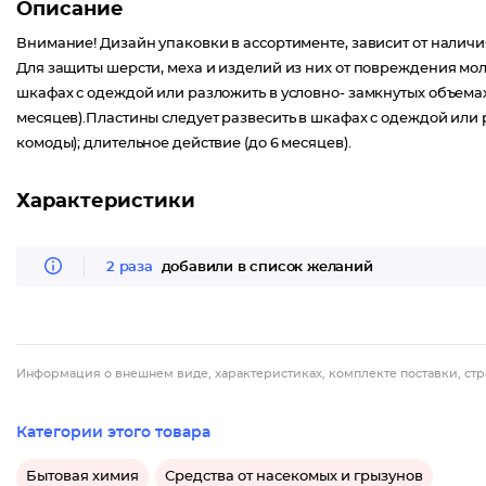
Описание
Внимание! Дизайн упаковки в ассортименте, зависит от наличи
Для защиты шерсти, меха и изделий из них от повреждения мол
шкафах с одеждой или разложить в условно- замкнутых объемах
месяцев).Пластины следует развесить в шкафах с одеждой или 
комоды); длительное действие (до 6 месяцев).
Характеристики
2 раза
добавили в список желаний
Информация о внешнем виде, характеристиках, комплекте поставки, стр
Категории этого товара
Бытовая химия
Средства от насекомых и грызунов