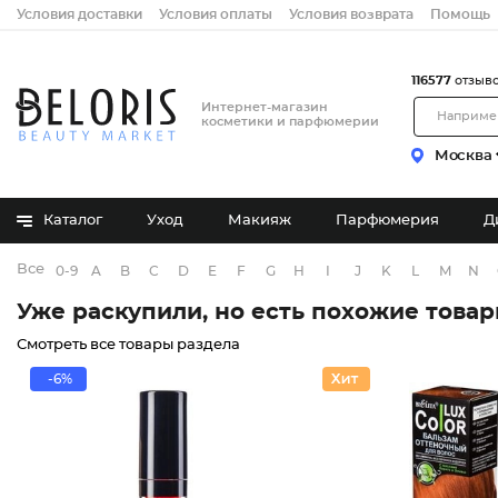
Условия доставки
Условия оплаты
Условия возврата
Помощь
116577
отзыв
Интернет-магазин
косметики и парфюмерии
Москва
Каталог
Уход
Макияж
Парфюмерия
Д
Все бренды
0-9
A
B
C
D
E
F
G
H
I
J
K
L
M
N
Уже раскупили, но есть похожие това
Смотреть все товары раздела
-6%
Гель-ти