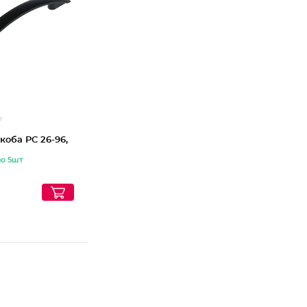
коба РС 26-96,
по 5шт
₽