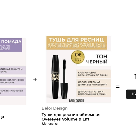
+
=
К
Belor Design
Тушь для ресниц объемная
да
Overeyes Volume & Lift
Mascara