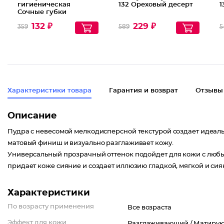
гигиеническая
132 Ореховый десерт
1
Сочные губки
132 ₽
229 ₽
359
589
5
Характеристики товара
Гарантия и возврат
Отзывы
Описание
Пудра с невесомой мелкодисперсной текстурой создает идеаль
матовый финиш и визуально разглаживает кожу.
Универсальный прозрачный оттенок подойдет для кожи с любым
придает коже сияние и создает иллюзию гладкой, мягкой и сия
Характеристики
По возрасту применения
Все возраста
Эффект для кожи
Разглаживающий /
Матиру