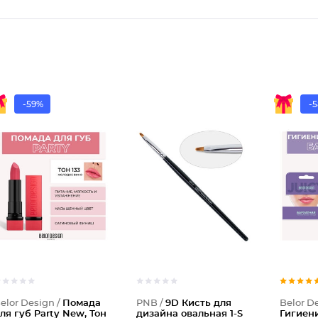
-59%
-
Помада
elor Design /
Помада
PNB /
9D Кисть для
Belor De
ля губ Party New, Тон
дизайна овальная 1-S
Гигиен