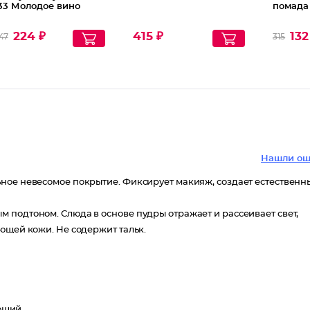
33 Молодое вино
помада
224 ₽
415 ₽
132
47
315
Нашли ош
ное невесомое покрытие. Фиксирует макияж, создает естественн
 подтоном. Слюда в основе пудры отражает и рассеивает свет,
ющей кожи. Не содержит тальк.
ющий