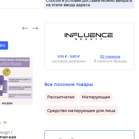
Способ и условия доставки можно выбрать
на этапе ввода адреса
58%
639 ₽ - 1681 ₽
112 товаров
ценовой диапазон
В каталоге бренда
Все похожие товары
Рассыпчатая
Матирующая
Средство матирующее для лица
(1)
sign /
ическая