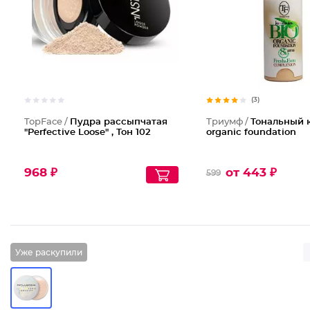
(3)
TopFace /
Пудра рассыпчатая
Триумф /
Тональный 
"Perfective Loose" , Тон 102
organic foundation
968 ₽
от 443 ₽
599
Уже раскупили