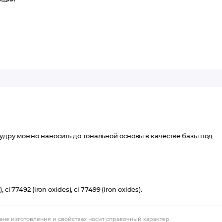
удру можно наносить до тональной основы в качестве базы под
 ci 77492 (iron oxides), ci 77499 (iron oxides).
ане изготовления и свойствах носит справочный характер.