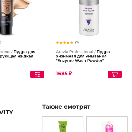
7)
(3)
итекс /
Пудра для
Aravia Professional /
Пудра
ирующая жидкая
энзимная для умывания
"Enzyme Wash Powder"
1685 ₽
Также смотрят
VITY