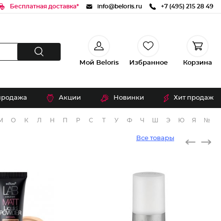
Бесплатная доставка*
info@beloris.ru
+7 (495) 215 28 49
Мой Beloris
Избранное
Корзина
продажа
Акции
Новинки
Хит продаж
М
О
К
Л
Н
П
Р
С
Т
У
Ф
Ч
Ш
Э
Ю
Я
№
Все товары