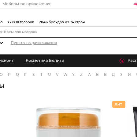
Мобильное приложение
ов
721890
товаров
7046
брендов из 74 стран
Пункты выдачи заказов
исконт
Косметика Белита
Рас
O
P
Q
R
S
T
U
V
W
Y
Z
А
Б
В
Д
З
И
ры