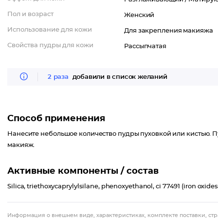
Пол и возраст
Женский
Использование для кожи
Для закрепления макияжа
Свойства пудры для кожи
Рассыпчатая
2 раза
добавили в список желаний
Способ применения
Нанесите небольшое количество пудры пуховкой или кистью. П
макияж.
Активные компоненты / состав
Silica, triethoxycaprylylsilane, phenoxyethanol, ci 77491 (iron oxides),
Информация о внешнем виде, характеристиках, комплекте поставки, стр