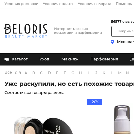
Условия доставки
Условия оплаты
Условия возврата
Помощь
116577
отзыв
Интернет-магазин
косметики и парфюмерии
Москва
Каталог
Уход
Макияж
Парфюмерия
Д
Все бренды
0-9
A
B
C
D
E
F
G
H
I
J
K
L
M
N
Уже раскупили, но есть похожие това
Смотреть все товары раздела
-26%
Пудра р