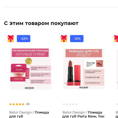
С этим товаром покупают
-63%
-61%
Помада
(6)
Belor Design /
Помада
Belor Design /
Помада
B
для губ
для губ Party New, Тон
д