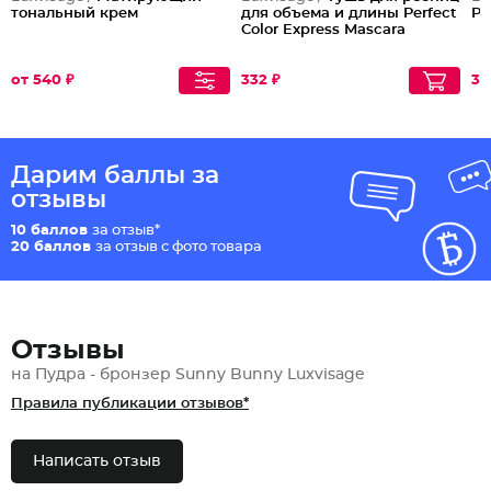
тональный крем
для объема и длины Perfect
Pu
Color Express Mascara
от 540 ₽
332 ₽
37
Дарим баллы за
отзывы
10 баллов
за отзыв*
20 баллов
за отзыв с фото товара
Отзывы
на Пудра - бронзер Sunny Bunny Luxvisage
Правила публикации отзывов*
Написать отзыв