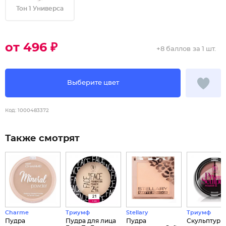
Тон 1 Универса
от 496 ₽
+
8 баллов
за 1 шт.
Выберите цвет
Код:
1000483372
Также смотрят
Charme
Триумф
Stellary
Триумф
Пудра
Пудра для лица
Пудра
Скульптур