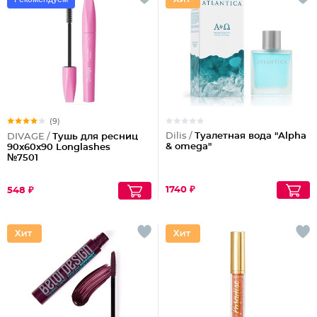
(9)
Dilis /
Туалетная вода "Alpha
DIVAGE /
Тушь для ресниц
& omega"
90x60x90 Longlashes
№7501
1740 ₽
548 ₽