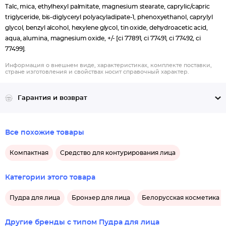
Talc, mica, ethylhexyl palmitate, magnesium stearate, caprylic/capric
triglyceride, bis-diglyceryl polyacyladipate-1, phenoxyethanol, caprylyl
glycol, benzyl alcohol, hexylene glycol, tin oxide, dehydroacetic acid,
aqua, alumina, magnesium oxide, +/- [ci 77891, ci 77491, ci 77492, ci
77499].
Информация о внешнем виде, характеристиках, комплекте поставки,
стране изготовления и свойствах носит справочный характер.
Гарантия и возврат
Все похожие товары
Компактная
Средство для контурирования лица
Категории этого товара
Пудра для лица
Бронзер для лица
Белорусская косметика д
Другие бренды с типом Пудра для лица