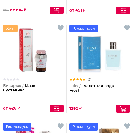
от 614 ₽
от 451 ₽
768
Рекомендуем
(2)
Бизорюк /
Мазь
Dilis /
Туалетная вода
Суставная
Fresh
от 426 ₽
1292 ₽
Рекомендуем
Рекомендуем