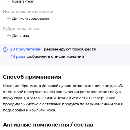
Компактная
Использование для кожи
Для контурирования
Рубрики макияжа
Для лица
20 покупателей
рекомендуют приобрести
43 раза
добавили в список желаний
Способ применения
Наносите бронзатор большой пушистой кистью в виде цифры «3»:
от боковой поверхности лба вдоль линии роста волос по виску к
верху скулы, а затем к линии нижней челюсти. В завершение
пройдитесь кистью с остатками продукта по верхней линии лба и
подбородка и крыльям носа.
Активные компоненты / состав