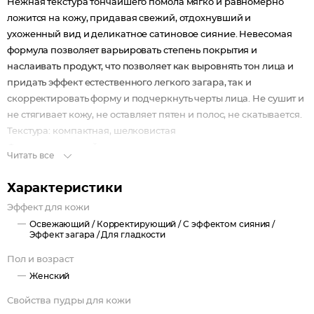
Нежная текстура тончайшего помола мягко и равномерно
ложится на кожу, придавая свежий, отдохнувший и
ухоженный вид и деликатное сатиновое сияние. Невесомая
формула позволяет варьировать степень покрытия и
наслаивать продукт, что позволяет как выровнять тон лица и
придать эффект естественного легкого загара, так и
скорректировать форму и подчеркнуть черты лица. Не сушит и
не стягивает кожу, не оставляет пятен и полос, не скатывается.
Текстура: компактная, шелковистая
Финиш: сатиновый
Читать все
Особенности: средняя пигментация, ультратонкий помол,
универсальный оттенок, стойкость более 6 часов, подходит для
Характеристики
контурирования, можно наносить на тело.
Эффект для кожи
Освежающий /
Корректирующий /
С эффектом сияния /
Эффект загара /
Для гладкости
Пол и возраст
Женский
Свойства пудры для кожи