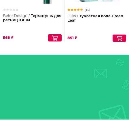
(13)
Belor Design /
Термотушь для
Dilis /
Туалетная вода Green
ресниц ХАКИ
Leaf
568 ₽
851 ₽