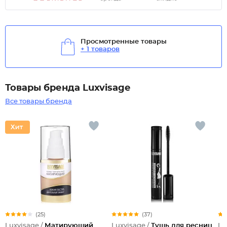
Просмотренные товары
+ 1 товаров
Товары бренда Luxvisage
Все товары бренда
(25)
(37)
Luxvisage /
Матирующий
Luxvisage /
Тушь для ресниц
Lu