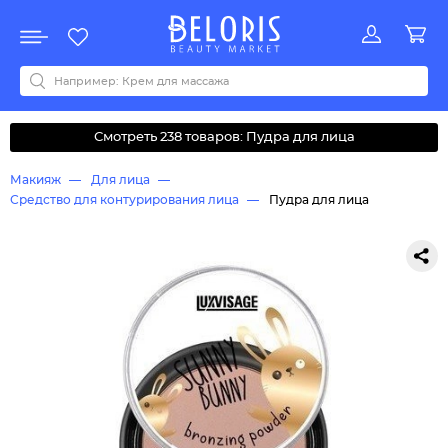
Распродажа
Акции
Новинки
Хит продаж
Все бренды
0-9
A
B
C
D
E
F
G
H
I
J
K
L
M
N
O
P
Q
R
S
T
U
V
W
Y
Z
А
Б
В
Д
З
И
М
О
К
Л
Н
П
Р
С
Т
У
Ф
Ч
Смотреть 238 товаров: Пудра для лица
Макияж
Для лица
Средство для контурирования лица
Пудра для лица