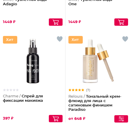
Adagio
One
1449 ₽
1449 ₽
(7)
Charme /
Спрей для
Relouis /
Тональный крем-
фиксации макияжа
флюид для лица c
сатиновым финишем
Paradiso
397 ₽
от 648 ₽