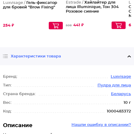
Estrade /
Хайлайтер для
Lu
Luxvisage /
Гель-фиксатор
лица Illuminique, Тон 304
CC
для бровей "Brow Fixing"
Розовое сияние
Co
Na
441 ₽
65
254 ₽
508
Характеристики товара
Бренд:
Luxvisage
Тип:
Пудра для лица
Страна бренда:
Беларусь
Вес:
10 г
Код:
1000483372
Описание
Нашли ошибку в описании?