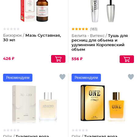
(183)
Бизорюк /
Мазь Суставная,
Белита - Витекс /
Тушь для
30 мл
ресниц для объема и
удлинения Королевский
объем
426 ₽
556 ₽
Рекомендуем
Рекомендуем
Dilis /
Туалетная вода
Dilis /
Туалетная вода