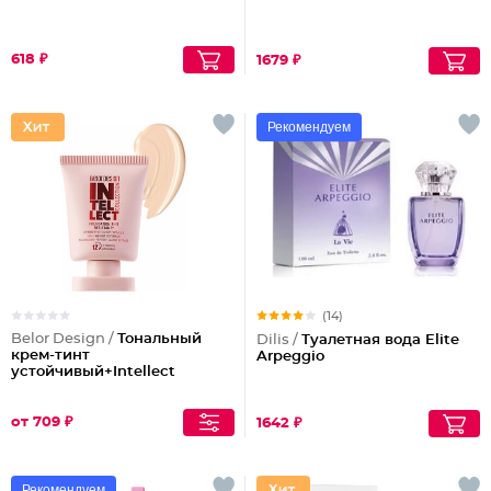
618 ₽
1679 ₽
Рекомендуем
(14)
Belor Design /
Тональный
Dilis /
Туалетная вода Elite
крем-тинт
Arpeggio
устойчивый+Intellect
от 709 ₽
1642 ₽
Рекомендуем