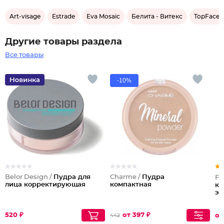
Art-visage
Estrade
Eva Mosaic
Белита - Витекс
TopFace
Другие товары раздела
Все товары
-10%
Belor Design /
Пудра для
Charme /
Пудра
Fa
лица корректирующая
компактная
ко
эф
520 ₽
от 397 ₽
от
442