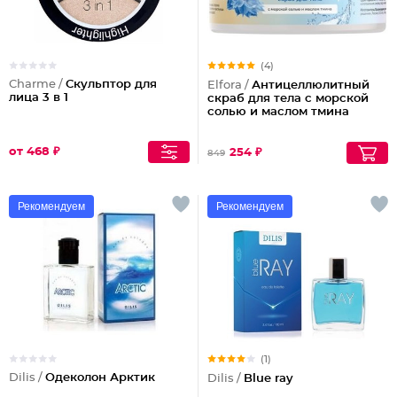
(4)
Charme /
Скульптор для
Elfora /
Антицеллюлитный
лица 3 в 1
скраб для тела с морской
солью и маслом тмина
от 468 ₽
254 ₽
849
Рекомендуем
Рекомендуем
(1)
Dilis /
Одеколон Арктик
Dilis /
Blue ray