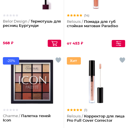
(14)
Belor Design /
Термотушь для
Relouis /
Помада для губ
ресниц Бургунди
стойкая матовая Paradiso
568 ₽
от 453 ₽
-20%
(1)
Charme /
Палетка теней
Relouis /
Корректор для лица
Icon
Pro Full Cover Corrector