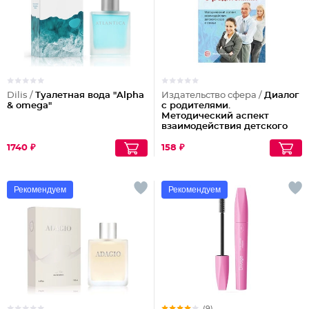
Dilis /
Туалетная вода "Alpha
Издательство сфера /
Диалог
& omega"
с родителями.
Методический аспект
взаимодействия детского
сада и семьи. Соответствует
ФГОС ДО
1740 ₽
158 ₽
Рекомендуем
Рекомендуем
(9)