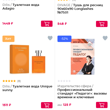
Dilis /
Туалетная вода
DIVAGE /
Тушь для ресниц
Adagio
90x60x90 Longlashes
№7501
1449 ₽
548 ₽
-52%
(8)
Издательство сфера /
Dilis /
Туалетная вода Unique
Профессиональный
sunny
стандарт «Педагог»: вызовы
времени и ключевые
компетенции. Методическое
пособие
125 ₽
1511 ₽
262