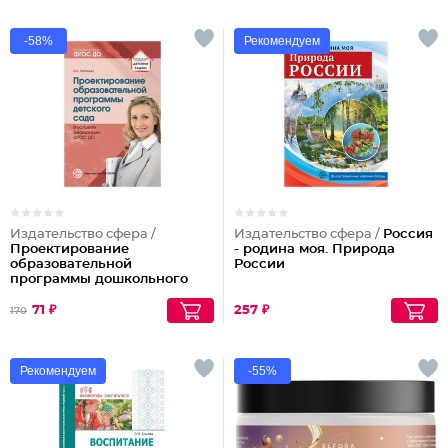
-58%
Рекомендуем
Издательство сфера /
Издательство сфера /
Россия
Проектирование
- родина моя. Природа
образовательной
России
программы дошкольного
образования в условиях
реализации ФГОС ДО
71 ₽
257 ₽
170
Рекомендуем
-55%