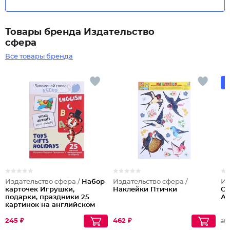
Товары бренда Издательство
сфера
Все товары бренда
Издательство сфера /
Набор
Издательство сфера /
Из
карточек Игрушки,
Наклейки Птички
Об
подарки, праздники 25
Ан
картинок на английском
языке
245 ₽
462 ₽
253