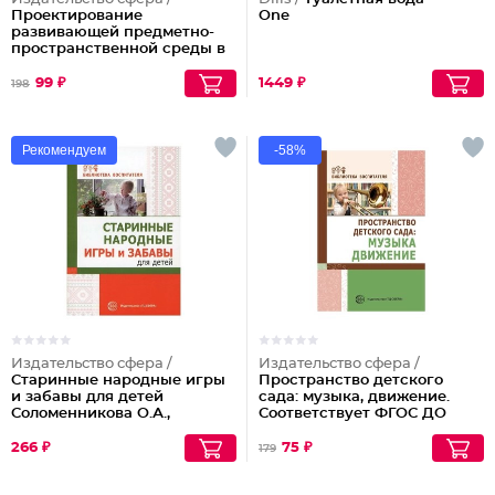
Проектирование
One
развивающей предметно-
пространственной среды в
ДОО: методические
рекомендации
99 ₽
1449 ₽
198
Рекомендуем
-58%
Издательство сфера /
Издательство сфера /
Старинные народные игры
Пространство детского
и забавы для детей
сада: музыка, движение.
Соломенникова О.А.,
Соответствует ФГОС ДО
Галенкова С.А.
266 ₽
75 ₽
179