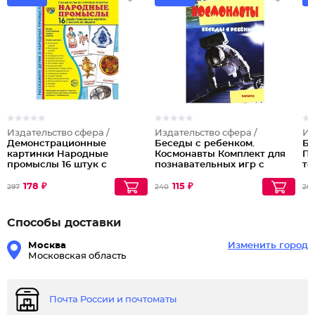
Издательство сфера /
Издательство сфера /
Из
Демонстрационные
Беседы с ребенком.
Бе
картинки Народные
Космонавты Комплект для
Пр
промыслы 16 штук с
познавательных игр с
те
текстом
детьми 12 картинок с
А5
текстом на обороте в папке
178 ₽
115 ₽
297
240
26
А5
Способы доставки
Москва
Изменить город
Московская область
Почта России и почтоматы