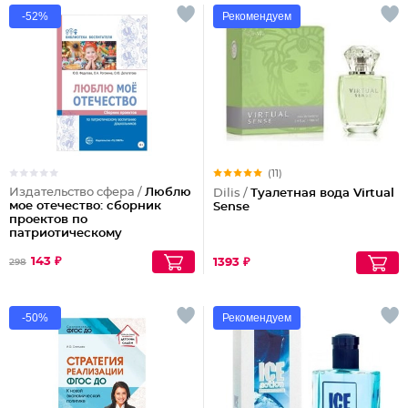
-52%
Рекомендуем
(11)
Издательство сфера /
Люблю
Dilis /
Туалетная вода Virtual
мое отечество: сборник
Sense
проектов по
патриотическому
воспитанию
дошкольников
143 ₽
1393 ₽
298
-50%
Рекомендуем