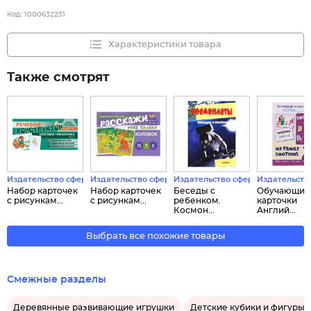
Код:
1000632231
Характеристики товара
Также смотрят
Издательство сфера
Издательство сфера
Издательство сфера
Издательств
Набор карточек
Набор карточек
Беседы с
Обучающие
с рисункам...
с рисункам...
ребенком.
карточки
Космон...
Англий...
Выбрать все похожие товары
Смежные разделы
Деревянные развивающие игрушки
Детские кубики и фигуры