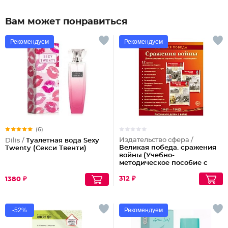
Вам может понравиться
Рекомендуем
Рекомендуем
(6)
Издательство сфера /
Dilis /
Туалетная вода Sexy
Великая победа. сражения
Twenty (Секси Твенти)
войны.(Учебно-
методическое пособие с
комплектом
демонстрационного
312 ₽
1380 ₽
материала 12
демонстрационных
картинок с текстом
210х250мм)
-52%
Рекомендуем