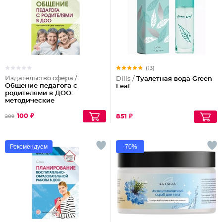
(13)
Издательство сфера /
Dilis /
Туалетная вода Green
Общение педагога с
Leaf
родителями в ДОО:
методические
рекомендации
100 ₽
851 ₽
209
Рекомендуем
-70%