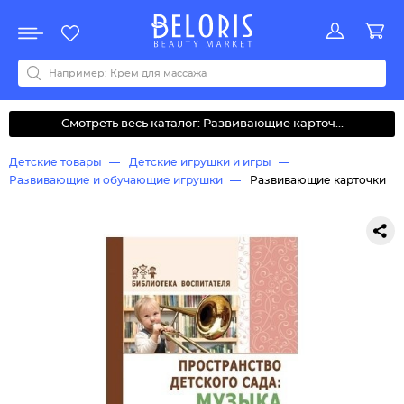
Распродажа
Акции
Новинки
Хит продаж
Все бренды
0-9
A
B
C
D
E
F
G
H
I
J
K
L
M
N
O
P
Q
R
S
T
U
V
W
Y
Z
А
Б
В
Д
З
И
М
О
К
Л
Н
П
Р
С
Т
У
Ф
Ч
Смотреть весь каталог: Развивающие карточ...
Детские товары
Детские игрушки и игры
Развивающие и обучающие игрушки
Развивающие карточки