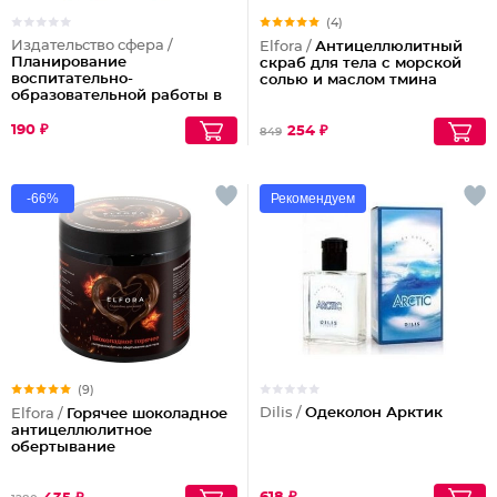
(4)
Издательство сфера /
Elfora /
Антицеллюлитный
Планирование
скраб для тела с морской
воспитательно-
солью и маслом тмина
образовательной работы в
ДОО: методическое
пособие
190 ₽
254 ₽
849
-66%
Рекомендуем
(9)
Dilis /
Одеколон Арктик
Elfora /
Горячее шоколадное
антицеллюлитное
обертывание