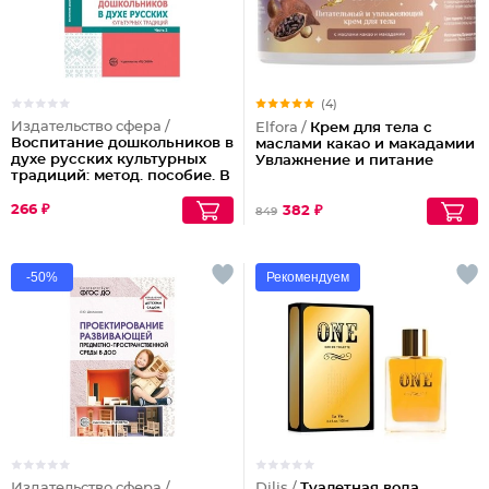
(4)
Издательство сфера /
Elfora /
Крем для тела с
Воспитание дошкольников в
маслами какао и макадамии
духе русских культурных
Увлажнение и питание
традиций: метод. пособие. В
2 ч. Ч. 2
266 ₽
382 ₽
849
-50%
Рекомендуем
Издательство сфера /
Dilis /
Туалетная вода